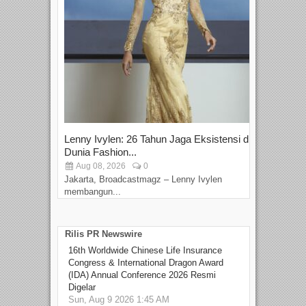
Lenny Ivylen: 26 Tahun Jaga Eksistensi di
Yan
Dunia Fashion...
Sin
Aug 08, 2026
0
D
Jakarta, Broadcastmagz – Lenny Ivylen
Jaka
membangun...
Rilis PR Newswire
16th Worldwide Chinese Life Insurance
Congress & International Dragon Award
(IDA) Annual Conference 2026 Resmi
Digelar
Sun, Aug 9 2026 1:45 AM