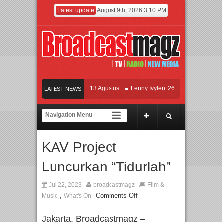
Latest update
August 9th, 2026 3:10 PM
 KETOK MEJIK Siap Tayang 13 Agustus
Lenny Ivylen: 26 Tahun Jaga Eksistensi
LATEST NEWS
an Universitas Agung Podomoro Jalin Kerja Sama Pendidikan dan Riset untuk Ceta
maikan Jakarta dengan Ribuan Mainan dan Produk Bayi dari Seluruh Dunia, IBTE 
KAV Project
Luncurkan “Tidurlah”
Jul 22, 2023
broadcastmagz
Film &
,
Comments Off
Music
What's On
Jakarta, Broadcastmagz –