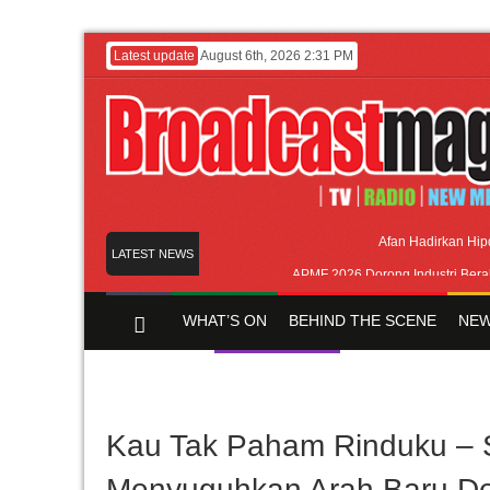
Latest update
August 6th, 2026 2:31 PM
Afan Hadirkan Hip
LATEST NEWS
APMF 2026 Dorong Industri Bera
Rayakan Perpaduan Warisan Dan Semangat L
WHAT’S ON
BEHIND THE SCENE
NEW
Kolaborasi UT School, PTBA, dan Kamaju
Twilite Orchestra Presents The Beatle
Y CHANNEL
FILM & MUSIC
Kau Tak Paham Rinduku – 
Menyuguhkan Arah Baru D