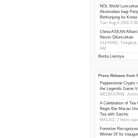
NOL World Luncurka
Akomodasi bagi Pen
Berkunjung ke Korea
Tue, Aug 4 2026 2:0
China-ASEAN Alliance
Resmi Diluncurkan
GUIYANG, Tiongkok, 
AM
Berita Lainnya
Press Release from
Pepperstone Crypto n
the Legends Game Vi
MELBOURNE, Austral
A Celebration of Tea
Regis Bar Macao Unv
Tea with Saicho
MACAU, 2 hours ago
Forrester Recognizes
Winner Of Its Inaugu