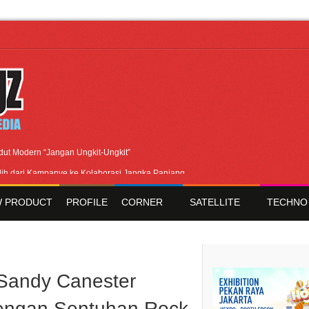
dut Modern “Jangan Ungkit-Ungkit”
lih dari Kampanye ke Kolaborasi Jangka Panjang
okal, BIRKENSTOCK INDONESIA Membuka Took di Ubud, Bali
 PRODUCT
PROFILE
CORNER
SATELLITE
TECHNO
 Tingkatkan Kualitas SDM melalui Basic Mechanic Course
s & Queen – feat. Marcello Tahitoe dan Sandhy Sondoro
Sandy Canester
engan Sentuhan Rock