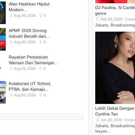
Afan Hadirkan Hipdut
DJ Paulina, Si Canti
Modern...
genre
Aug 06, 2026
0
Feb 08, 2025
Comme
Jakarta, Broadcastmagz
APMF 2026 Dorong
Industri Beralih dari...
Aug 06, 2026
0
Rayakan Perpaduan
Warisan Dan Semangat...
Aug 05, 2026
0
Kolaborasi UT School,
PTBA, dan Kamaju...
Aug 05, 2026
0
Lebih Dekat Dengan 
Cynthia Tan
Jun 20, 2024
Comme
Jakarta, Broadcastmag
fesyen...