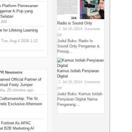
n Platform Pemesanan
ggemar K-Pop yang
 Selatan
0 AM
Radio is Sound Only
Jul 10, 2014
Comments
 for Lifelong Learning
Off
Judul Buku: Radio Is
Tue, Aug 4 2026 1:12
Sound Only Pengantar &
Prinsip...
Kamus Istilah Penyiaran
 PR Newswire
Digital
amed Official Partner of
Jul 10, 2014
Comments
rtual Footy Jumper
Off
ia, 25 minutes ago
Judul Buku: Kamus Istilah
 Craftsmanship: The St.
Penyiaran Digital Nama
eils Exclusive Afternoon
Pengarang:...
 Fortinet As APAC
ral B2B Marketing AI