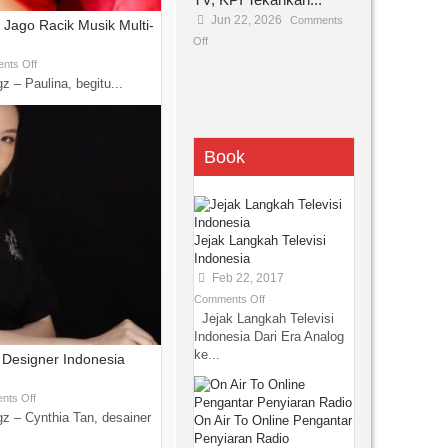
Jun 22, 2026
Comments
k Jago Racik Musik Multi-
Off
nts Off
 – Paulina, begitu...
Book
Jejak Langkah Televisi
Indonesia
Feb 22, 2017
Comments Off
Jejak Langkah Televisi
Indonesia Dari Era Analog
ke...
Designer Indonesia
nts Off
z – Cynthia Tan, desainer
On Air To Online Pengantar
Penyiaran Radio