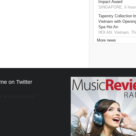
Impact Award
SINGAPORE, 6 hour
Tapestry Collection b
Vietnam with Openin
Spa Hoi An
HOI AN, Vietnam, Th
More news
me on Twitter
on @"broadcastmagz"