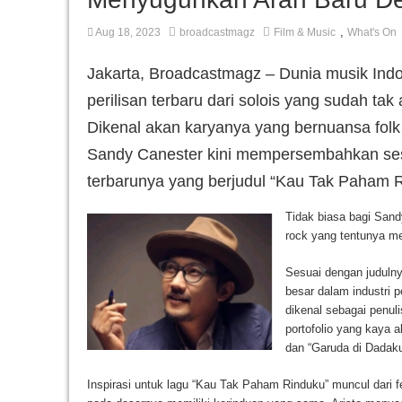
,
Aug 18, 2023
broadcastmagz
Film & Music
What's On
Jakarta, Broadcastmagz – Dunia musik Ind
perilisan terbaru dari solois yang sudah tak
Dikenal akan karyanya yang bernuansa folk 
Sandy Canester kini mempersembahkan ses
terbarunya yang berjudul “Kau Tak Paham R
Tidak biasa bagi Sand
rock yang tentunya me
Sesuai dengan judulny
besar dalam industri p
dikenal sebagai penuli
portofolio yang kaya a
dan “Garuda di Dadaku
Inspirasi untuk lagu “Kau Tak Paham Rinduku” muncul dari 