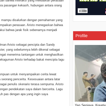
ari bahwa interaksi yang melibatkan perasaan
ntara pasangan kekasih, hubungan antara orang
idak mampu disalurkan dengan pemahaman yang
mpaikan perasaan. Aristo menegaskan bahwa
kui bahwa jarak fisik sebenarnya menjadi
Profile
alman Aristo sebagai pencipta dan Sandy
ter, yang sebelumnya lebih dikenal sebagai
angat menerima tantangan untuk menghasilkan
kekaguman Aristo terhadap bakat mencipta lagu
ampuan untuk menyampaikan cerita lewat
 seorang pencerita. Kesesuaian antara latar
bagai penulis skenario terasa sempurna. Aristo
dengan pendekatan saya dalam bercerita. Lagu
uh pas dengan apa yang ingin saya
Yan Senjaya, Kreati