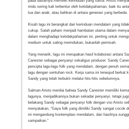
pada dasarnya memiliki kerinduan yang sama. Aristo menyad
rindu sering kali terbentur oleh ketidakpahaman, baik itu a
tua dan anak, atau bahkan di antara generasi yang berbeda.
Kisah lagu ini berangkat dari kerinduan mendalam yang t
cukup. Salah paham menjadi hambatan utama dalam menya
dalam menghadapi ketidakpahaman ini, penting untuk menga
medium untuk saling merindukan, bukanlah pemisah.
Yang menarik, lagu ini merupakan hasil kolaborasi antara S
Canester sebagai penyanyi sekaligus produser. Sandy Canes
pencipta lagu-lagu folk yang mendalam, dengan penuh sem
lagu dengan sentuhan rock. Kerja sama ini terwujud berkat 
Sandy yang telah terbukti melalui hits-hits sebelumnya.
Salman Aristo menilai bahwa Sandy Canester memiliki kem
lagunya, menjadikannya bukan sekadar penyanyi, tetapi juga
belakang Sandy sebagai penyanyi folk dengan visi Aristo se
menyatakan, “Gaya folk yang dimiliki Sandy sangat cocok 
ini mengandung kontemplasi mendalam, dan hasilnya sungg
sampaikan.”