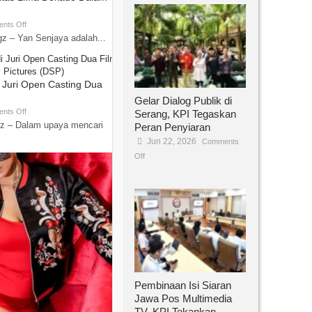
nts Off
z – Yan Senjaya adalah...
i Juri Open Casting Dua
Gelar Dialog Publik di
nts Off
Serang, KPI Tegaskan
z – Dalam upaya mencari
Peran Penyiaran
Jun 22, 2026
Comments
Off
Pembinaan Isi Siaran
Jawa Pos Multimedia
TV, KPI Tekankan...