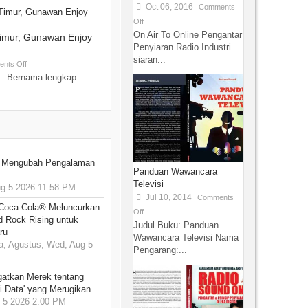
Oct 06, 2016
Comments
Off
On Air To Online Pengantar
Timur, Gunawan Enjoy
Penyiaran Radio Industri
siaran...
nts Off
– Bernama lengkap
: Mengubah Pengalaman
Panduan Wawancara
Televisi
 5 2026 11:58 PM
Jul 10, 2014
Comments
 Coca-Cola® Meluncurkan
Off
d Rock Rising untuk
Judul Buku: Panduan
ru
Wawancara Televisi Nama
, Agustus, Wed, Aug 5
Pengarang:...
gatkan Merek tentang
i Data' yang Merugikan
5 2026 2:00 PM