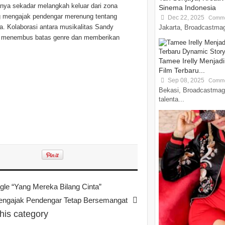
nya sekadar melangkah keluar dari zona
Sinema Indonesia
ng mengajak pendengar merenung tentang
Dec 22, 2025
Comme
a. Kolaborasi antara musikalitas Sandy
Jakarta, Broadcastmag
ng menembus batas genre dan memberikan
Tamee Irelly Menjad
Film Terbaru...
Sep 08, 2025
Comme
Bekasi, Broadcastmag
talenta...
gle “Yang Mereka Bilang Cinta”
engajak Pendengar Tetap Bersemangat
this category