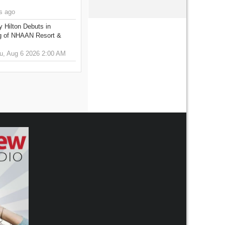
s ago
y Hilton Debuts in
g of NHAAN Resort &
u, Aug 6 2026 2:00 AM