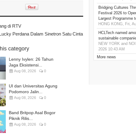
Bridging Cultures T
Festival 2026 to Open
Largest Programme t
HONG KONG, Fri, Au
yang di RTV
HCLTech named amon
 Lucky Perdana Dalam Sinetron Satu Cinta
sustainable compani
NEW YORK and NOIDA,
this category
2026 10:43 AM
More news
Lenny Ivylen: 26 Tahun
Jaga Eksistensi...
Aug 08, 2026
0
UI dan Universitas Agung
Podomoro Jalin...
Aug 08, 2026
0
Band Britpop Asal Bogor
Piknik Rilis...
Aug 08, 2026
0