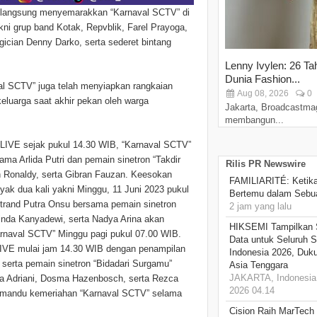
 langsung menyemarakkan “Karnaval SCTV” di
ni grup band Kotak, Repvblik, Farel Prayoga,
agician Denny Darko, serta sederet bintang
Lenny Ivylen: 26 Ta
Dunia Fashion...
al SCTV” juga telah menyiapkan rangkaian
Aug 08, 2026
0
 keluarga saat akhir pekan oleh warga
Jakarta, Broadcastma
membangun...
3 LIVE sejak pukul 14.30 WIB, “Karnaval SCTV”
ma Arlida Putri dan pemain sinetron “Takdir
Rilis PR Newswire
ren Ronaldy, serta Gibran Fauzan. Keesokan
FAMILIARITÉ: Ketika
yak dua kali yakni Minggu, 11 Juni 2023 pukul
Bertemu dalam Sebua
trand Putra Onsu bersama pemain sinetron
2 jam yang lalu
Dinda Kanyadewi, serta Nadya Arina akan
HIKSEMI Tampilkan 
rnaval SCTV” Minggu pagi pukul 07.00 WIB.
Data untuk Seluruh S
LIVE mulai jam 14.30 WIB dengan penampilan
Indonesia 2026, Duk
 serta pemain sinetron “Bidadari Surgamu”
Asia Tenggara
JAKARTA, Indonesia,
la Adriani, Dosma Hazenbosch, serta Rezca
2026 04.14
emandu kemeriahan “Karnaval SCTV” selama
Cision Raih MarTech