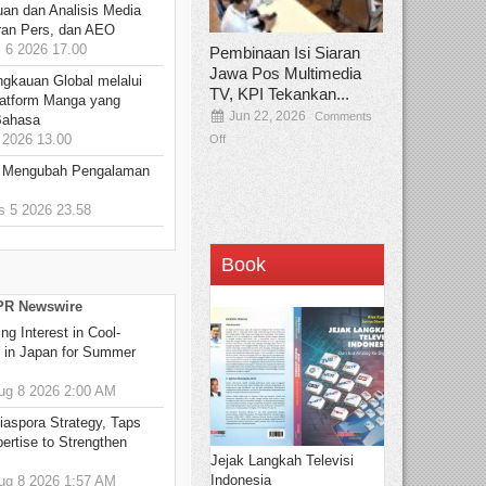
an dan Analisis Media
aran Pers, dan AEO
6 2026 17.00
Pembinaan Isi Siaran
Jawa Pos Multimedia
ngkauan Global melalui
TV, KPI Tekankan...
atform Manga yang
Jun 22, 2026
Comments
Bahasa
2026 13.00
Off
: Mengubah Pengalaman
 5 2026 23.58
Book
 PR Newswire
g Interest in Cool-
s in Japan for Summer
g 8 2026 2:00 AM
aspora Strategy, Taps
ertise to Strengthen
Jejak Langkah Televisi
Indonesia
g 8 2026 1:57 AM