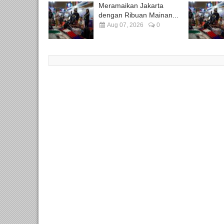
Meramaikan Jakarta
dengan Ribuan Mainan...
Aug 07, 2026
0