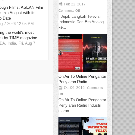
Feb 22, 2017
hrough Films: ASEAN Film
Comments Off
 this August with its
Jejak Langkah Televisi
o Date
Indonesia Dari Era Analog
g 7 2026 12:05 PM
ke...
g the world's most
es by TIME magazine
 India, Fri, Aug 7
On Air To Online Pengantar
Penyiaran Radio
Oct 06, 2016
Comments
Off
On Air To Online Pengantar
Penyiaran Radio Industri
siaran...