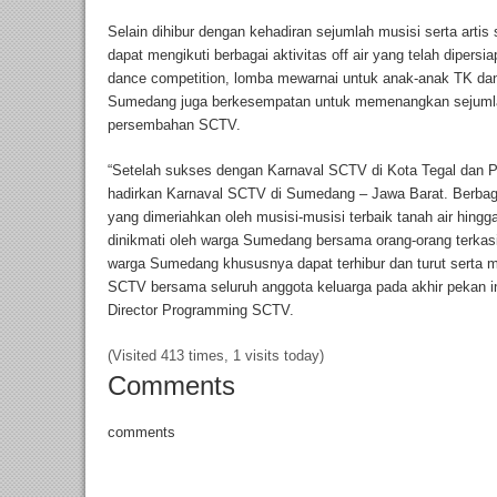
Selain dihibur dengan kehadiran sejumlah musisi serta arti
dapat mengikuti berbagai aktivitas off air yang telah dipers
dance competition, lomba mewarnai untuk anak-anak TK dan
Sumedang juga berkesempatan untuk memenangkan sejumlah
persembahan SCTV.
“Setelah sukses dengan Karnaval SCTV di Kota Tegal dan Pa
hadirkan Karnaval SCTV di Sumedang – Jawa Barat. Berbaga
yang dimeriahkan oleh musisi-musisi terbaik tanah air hingga
dinikmati oleh warga Sumedang bersama orang-orang terkas
warga Sumedang khususnya dapat terhibur dan turut serta 
SCTV bersama seluruh anggota keluarga pada akhir pekan in
Director Programming SCTV.
(Visited 413 times, 1 visits today)
Comments
comments