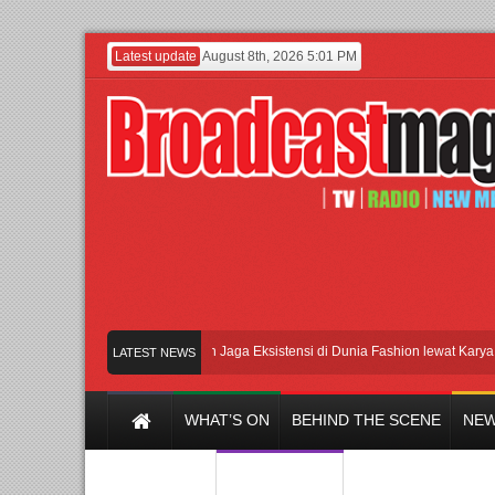
Latest update
August 8th, 2026 5:01 PM
Lenny Ivylen: 26 Tahun Jaga Eksistensi di Dunia Fashion lewat Karya
UI
LATEST NEWS
WHAT’S ON
BEHIND THE SCENE
NEW
Y CHANNEL
FILM & MUSIC