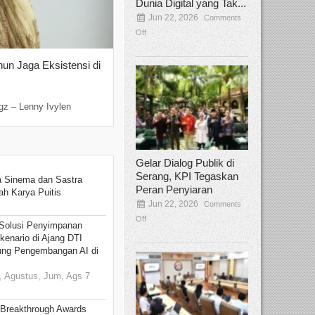
Dunia Digital yang Tak...
Jun 22, 2026
Comments
Off
hun Jaga Eksistensi di
Yan Senjaya, Kreativitas Lima Dekad
Sinema Indonesia
Dec 22, 2025
Comments Off
gz – Lenny Ivylen
Jakarta, Broadcastmagz – Yan Senjaya ada
Gelar Dialog Publik di
Serang, KPI Tegaskan
 Sinema dan Sastra
Peran Penyiaran
h Karya Puitis
Jun 22, 2026
Comments
Off
Solusi Penyimpanan
kenario di Ajang DTI
ung Pengembangan AI di
 Agustus, Jum, Ags 7
 Breakthrough Awards