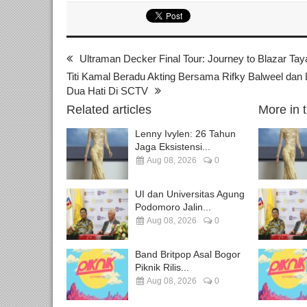
Ultraman Decker Final Tour: Journey to Blazar Ta
Titi Kamal Beradu Akting Bersama Rifky Balweel dan
Dua Hati Di SCTV
Related articles
More in 
Lenny Ivylen: 26 Tahun
Jaga Eksistensi...
Aug 08, 2026
0
UI dan Universitas Agung
Podomoro Jalin...
Aug 08, 2026
0
Band Britpop Asal Bogor
Piknik Rilis...
Aug 08, 2026
0