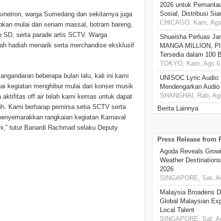
2026 untuk Pemantau
Sosial, Distribusi Si
s sinetron, warga Sumedang dan sekitarnya juga
CHICAGO, Kam, Ags 
iapkan mulai dari senam massal, botram bareng,
 SD, serta parade artis SCTV. Warga
Shueisha Perluas Ja
 hadiah menarik serta merchandise eksklusif
MANGA MILLION, Pl
Tersedia dalam 100 
TOKYO, Kam, Ags 6 
ngandaran beberapa bulan lalu, kali ini kami
UNISOC Lyric Audio
i kegiatan menghibur mulai dari konser musik
Mendengarkan Audio
SHANGHAI, Rab, Ags
 aktifitas off air telah kami kemas untuk dapat
ih. Kami berharap pemirsa setia SCTV serta
Berita Lainnya
menyemarakkan rangkaian kegiatan Karnaval
i,” tutur Banardi Rachmad selaku Deputy
Press Release from
Agoda Reveals Growin
Weather Destination
2026
SINGAPORE, Sat, Au
Malaysia Broadens Di
Global Malaysian Exp
Local Talent
SINGAPORE, Sat, Au