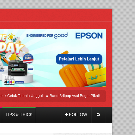
tak Talenta Unggul
Band Britpop Asal Bogor Piknik Rilis Mini Album “Astrometri
TIPS & TRICK
FOLLOW