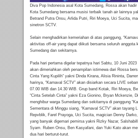
Diva Pop Indonesia asal Kota Sumedang, Rossa akan hadir
Kota Sumedang bersama musisi terbaik tanah air lainnya yak
Betrand Putra Onsu, Arlida Putri, Riri Moeya, Uci Sucita, m
sinetron SCTV.
Selain menghadirkan kemeriahan di atas panggung, “Karnav
aktivitas off-air yang dapat diikuti bersama seluruh anggota
Sumedang dan sekitarnya.
Pada hari pertama digelar tepatnya hari Sabtu, 10 Juni 202
akan dimeriahkan oleh penampilan istimewa dari Rossa bersa
Cinta Yang Kupilih” yakni Dinda Kirana, Alisia Rininta, Dar
harinya, “Karnaval SCTV” akan disiarkan secara LIVE seban
07.00 WIB dan 14.30 WIB. Grup band Kotak, Riri Moeya, Be
“Cinta Setelah Cinta” yakni Eza Gionino, Bryan Mckenzie, 
menghibur warga Sumedang dan sekitarnya di panggung “Ka
Sementara di Minggu siang, “Karnaval SCTV” akan tayang 
Repvblik, Farel Prayoga, Uci Sucita, magician Denny Darko,
yang banyak digemari pemirsa yakni Rizky Nazar, Salshabil
Syam. Ruben Onsu, Ben Kasyafani, dan Yuki Kato akan m
dua hari berturut-turut.