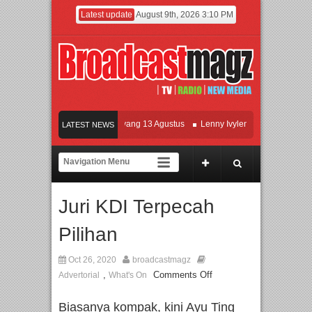
Latest update
August 9th, 2026 3:10 PM
Film KETOK MEJIK Siap Tayang 13 Agustus
Lenny Ivylen: 26 Tahun Jaga Eksist
LATEST NEWS
UI dan Universitas Agung Podomoro Jalin Kerja Sama Pendidikan dan Riset untuk 
Meramaikan Jakarta dengan Ribuan Mainan dan Produk Bayi dari Seluruh Dunia, I
Juri KDI Terpecah
Pilihan
Oct 26, 2020
broadcastmagz
,
Comments Off
Advertorial
What's On
Biasanya kompak, kini Ayu Ting