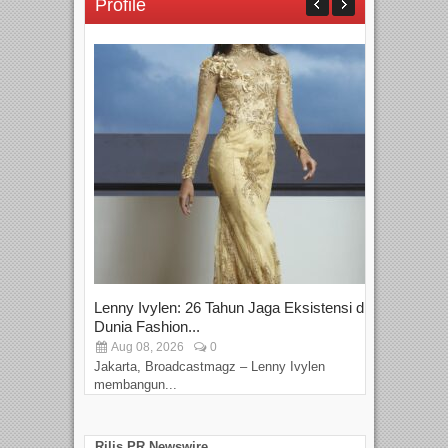
Profile
Lenny Ivylen: 26 Tahun Jaga Eksistensi di
Yan
Dunia Fashion...
Sin
Aug 08, 2026
0
D
Jakarta, Broadcastmagz – Lenny Ivylen
Jaka
membangun...
Rilis PR Newswire