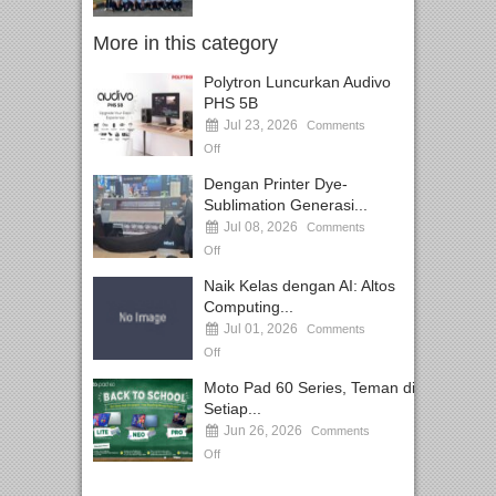
More in this category
Polytron Luncurkan Audivo
PHS 5B
Jul 23, 2026
Comments
Off
Dengan Printer Dye-
Sublimation Generasi...
Jul 08, 2026
Comments
Off
Naik Kelas dengan AI: Altos
Computing...
Jul 01, 2026
Comments
Off
Moto Pad 60 Series, Teman di
Setiap...
Jun 26, 2026
Comments
Off