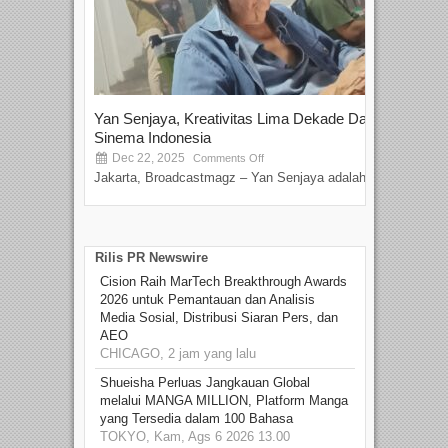
Yan Senjaya, Kreativitas Lima Dekade Dalam
Tam
Sinema Indonesia
Film
Dec 22, 2025
S
Comments Off
Jakarta, Broadcastmagz – Yan Senjaya adalah...
Beka
talen
Rilis PR Newswire
Cision Raih MarTech Breakthrough Awards
2026 untuk Pemantauan dan Analisis
Media Sosial, Distribusi Siaran Pers, dan
AEO
CHICAGO, 2 jam yang lalu
Shueisha Perluas Jangkauan Global
melalui MANGA MILLION, Platform Manga
yang Tersedia dalam 100 Bahasa
TOKYO, Kam, Ags 6 2026 13.00