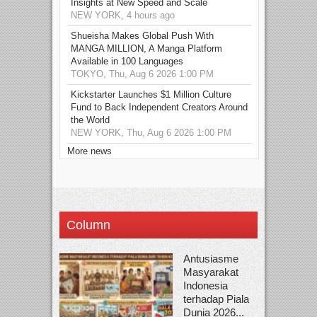
Insights at New Speed and Scale
NEW YORK, 4 hours ago
Shueisha Makes Global Push With
MANGA MILLION, A Manga Platform
Available in 100 Languages
TOKYO, Thu, Aug 6 2026 1:00 PM
Kickstarter Launches $1 Million Culture
Fund to Back Independent Creators Around
the World
NEW YORK, Thu, Aug 6 2026 1:00 PM
More news
Column
Antusiasme
Masyarakat
Indonesia
terhadap Piala
Dunia 2026...