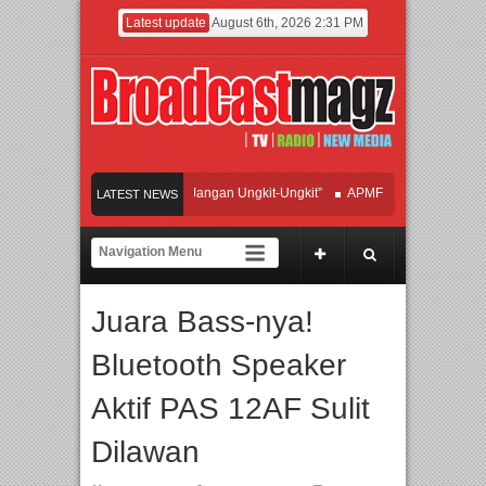
Latest update
August 6th, 2026 2:31 PM
 Hadirkan Hipdut Modern “Jangan Ungkit-Ungkit”
APMF 2026 Dorong Industri B
LATEST NEWS
kan Perpaduan Warisan Dan Semangat Lokal, BIRKENSTOCK INDONESIA Membuk
borasi UT School, PTBA, dan Kamaju Tingkatkan Kualitas SDM melalui Basic Mec
Juara Bass-nya!
ite Orchestra Presents The Beatles & Queen – feat. Marcello Tahitoe dan Sandhy 
Bluetooth Speaker
Aktif PAS 12AF Sulit
Dilawan