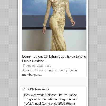
Lenny Ivylen: 26 Tahun Jaga Eksistensi di
Yan
Dunia Fashion...
Sin
Aug 08, 2026
0
D
Jakarta, Broadcastmagz – Lenny Ivylen
Jaka
membangun...
Rilis PR Newswire
16th Worldwide Chinese Life Insurance
Congress & International Dragon Award
(IDA) Annual Conference 2026 Resmi