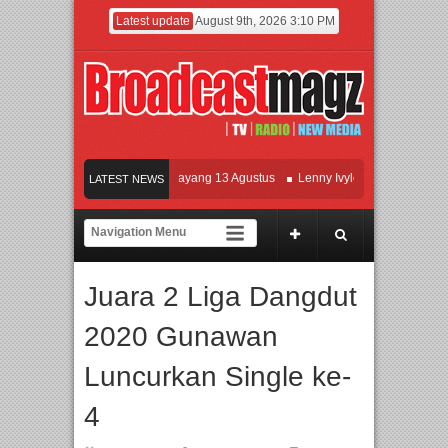
Latest update
August 9th, 2026 3:10 PM
Film KETOK MEJIK Siap Tayang 13 Agustus
Lenny Ivylen: 26 Tahun Jaga Eks
LATEST NEWS
UI dan Universitas Agung Podomoro Jalin Kerja Sama Pendidikan dan Riset unt
Meramaikan Jakarta dengan Ribuan Mainan dan Produk Bayi dari Seluruh Dunia
Juara 2 Liga Dangdut
2020 Gunawan
Luncurkan Single ke-
4