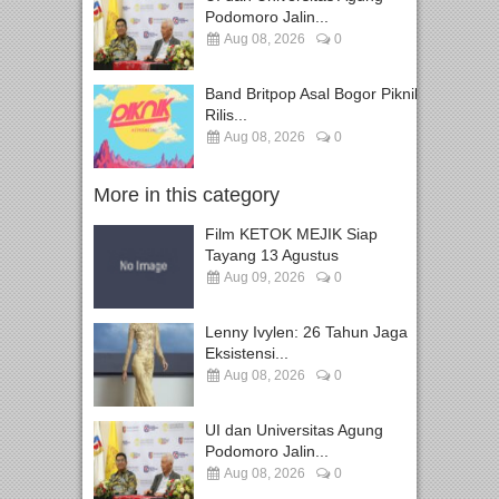
Podomoro Jalin...
Aug 08, 2026
0
Band Britpop Asal Bogor Piknik
Rilis...
Aug 08, 2026
0
More in this category
Film KETOK MEJIK Siap
Tayang 13 Agustus
Aug 09, 2026
0
Lenny Ivylen: 26 Tahun Jaga
Eksistensi...
Aug 08, 2026
0
UI dan Universitas Agung
Podomoro Jalin...
Aug 08, 2026
0