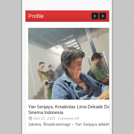
Profile
Yan Senjaya, Kreativitas Lima Dekade Dalam
Tam
Sinema Indonesia
Film
Dec 22, 2025
S
Comments Off
Jakarta, Broadcastmagz – Yan Senjaya adalah...
Beka
talen