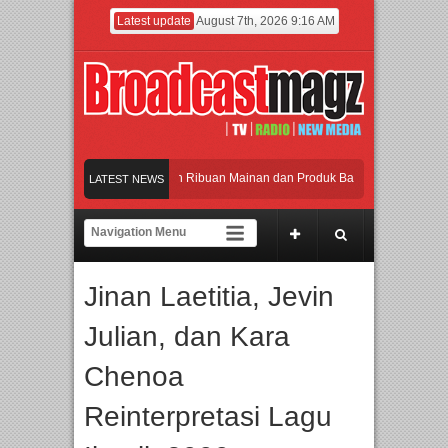
Latest update
August 7th, 2026 9:16 AM
eramaikan Jakarta dengan Ribuan Mainan dan Produk Bayi dari Seluruh Dunia, I
LATEST NEWS
enjadi Gerbang Inovasi dan Peluang Bisnis Industri Gifts dan Housewares Asia Te
PMF 2026 Dorong Industri Beralih dari Kampanye ke Kolaborasi Jangka Panjang
Jinan Laetitia, Jevin
ayakan Perpaduan Warisan Dan Semangat Lokal, BIRKENSTOCK INDONESIA Mem
Julian, dan Kara
eramaikan Jakarta dengan Ribuan Mainan dan Produk Bayi dari Seluruh Dunia, I
Chenoa
Reinterpretasi Lagu