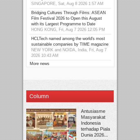
SINGAPORE, Sat, Aug 8 2026 1:57 AM
Bridging Cultures Through Films: ASEAN
Film Festival 2026 to Open this August
with its Largest Programme to Date
HONG KONG, Fri, Aug 7 2026 12:05 PM
HCLTech named among the world's most
sustainable companies by TIME magazine
NEW YORK and NOIDA, India, Fri, Aug 7
2026 10:43 AM
More news
Column
Antusiasme
Masyarakat
Indonesia
terhadap Piala
Dunia 2026...