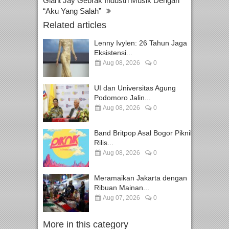
Giant Jay Gebrak Industri Musik Dengan
“Aku Yang Salah”
Related articles
Lenny Ivylen: 26 Tahun Jaga
Eksistensi...
Aug 08, 2026
0
UI dan Universitas Agung
Podomoro Jalin...
Aug 08, 2026
0
Band Britpop Asal Bogor Piknik
Rilis...
Aug 08, 2026
0
Meramaikan Jakarta dengan
Ribuan Mainan...
Aug 07, 2026
0
More in this category