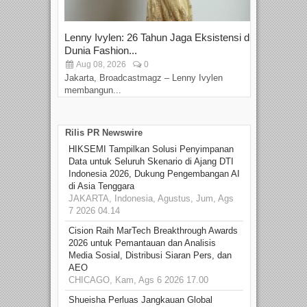
Lenny Ivylen: 26 Tahun Jaga Eksistensi di
Yan
Dunia Fashion...
Sin
Aug 08, 2026
0
D
Jakarta, Broadcastmagz – Lenny Ivylen
Jaka
membangun...
Rilis PR Newswire
HIKSEMI Tampilkan Solusi Penyimpanan
Data untuk Seluruh Skenario di Ajang DTI
Indonesia 2026, Dukung Pengembangan AI
di Asia Tenggara
JAKARTA, Indonesia, Agustus, Jum, Ags
7 2026 04.14
Cision Raih MarTech Breakthrough Awards
2026 untuk Pemantauan dan Analisis
Media Sosial, Distribusi Siaran Pers, dan
AEO
CHICAGO, Kam, Ags 6 2026 17.00
Shueisha Perluas Jangkauan Global