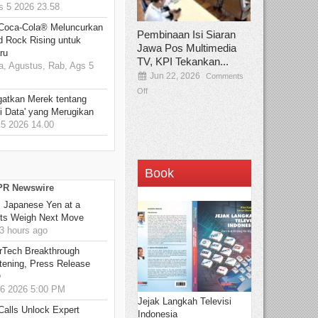
 5 2026 23.58
 Coca-Cola® Meluncurkan
Pembinaan Isi Siaran
d Rock Rising untuk
Jawa Pos Multimedia
ru
TV, KPI Tekankan...
, Agustus, Rab, Ags 5
Jun 22, 2026
Comments
Off
gatkan Merek tentang
i Data' yang Merugikan
5 2026 14.00
Book
 PR Newswire
: Japanese Yen at a
ets Weigh Next Move
3 hours ago
rTech Breakthrough
stening, Press Release
O
6 2026 5:00 PM
Jejak Langkah Televisi
Calls Unlock Expert
Indonesia