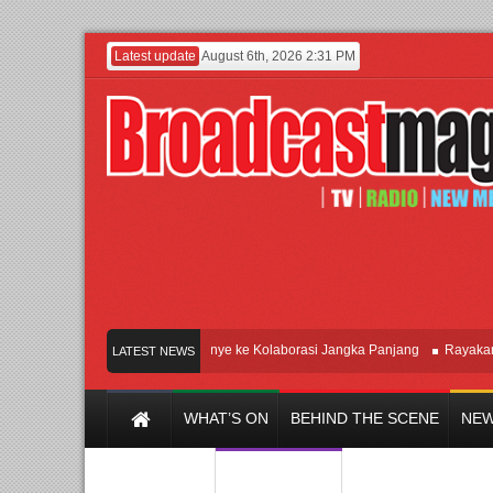
Latest update
August 6th, 2026 2:31 PM
ndustri Beralih dari Kampanye ke Kolaborasi Jangka Panjang
Rayakan Perpa
LATEST NEWS
WHAT’S ON
BEHIND THE SCENE
NEW
Y CHANNEL
FILM & MUSIC