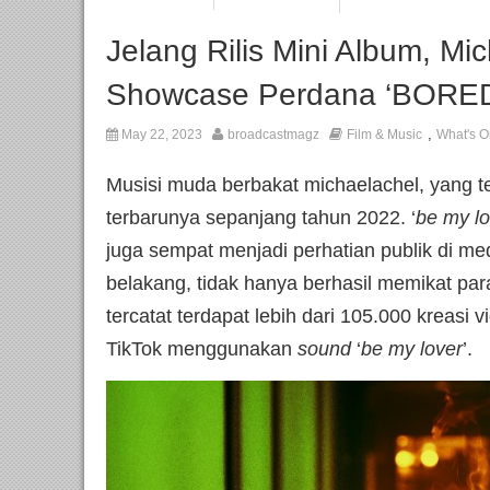
Jelang Rilis Mini Album, Mi
Showcase Perdana ‘BOR
,
May 22, 2023
broadcastmagz
Film & Music
What's O
Musisi muda berbakat michaelachel, yang 
terbarunya sepanjang tahun 2022. ‘
be my lo
juga sempat menjadi perhatian publik di me
belakang, tidak hanya berhasil memikat pa
tercatat terdapat lebih dari 105.000 kreasi v
TikTok menggunakan
sound
‘
be my lover
’.