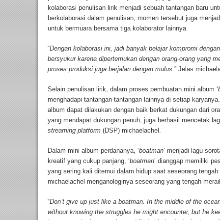
kolaborasi penulisan lirik menjadi sebuah tantangan baru untu
berkolaborasi dalam penulisan, momen tersebut juga menja
untuk bermuara bersama tiga kolaborator lainnya.
“
Dengan kolaborasi ini, jadi banyak belajar kompromi dengan i
bersyukur karena dipertemukan dengan orang-orang yang m
proses produksi juga berjalan dengan mulus.
” Jelas michaela
Selain penulisan lirik, dalam proses pembuatan mini album ‘
menghadapi tantangan-tantangan lainnya di setiap karyanya
album dapat dilakukan dengan baik berkat dukungan dari oran
yang mendapat dukungan penuh, juga berhasil mencetak lag
streaming platform
(DSP) michaelachel.
Dalam mini album perdananya, ‘
boatman
’ menjadi lagu soro
kreatif yang cukup panjang, ‘
boatman
’ dianggap memiliki p
yang sering kali ditemui dalam hidup saat seseorang tengah
michaelachel menganologinya seseorang yang tengah mera
“
Don’t give up just like a boatman. In the middle of the ocea
without knowing the struggles he might encounter, but he kee