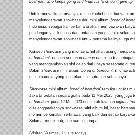
boatman, who keeps going and finds his land, don’t give up.
Untuk menyajikan karyanya, michaelachel tidak hanya akan me
menyelenggarakan
showcase
dari mini album ‘
bored of bore
Indonesia, sebagai kali pertama ia akan membawakan karya
pendengarnya. Terlepas dari tantangan yang ia lalui selama
menyelenggarakan
showcase
untuk pertama kalinya juga mem
Konsep
showcase
yang michaelachel akan usung merupakan
of boredom’,
dengan sentuhan
orange
dan hijau tua sebagai
yang menggambarkan sisi gelap dari upaya seseorang di te
Dalam
showcase
mini album ‘
bored of boredom’
, michaelac
mini albumnya yang juga akan rilis satu hari setelahnya.
Showcase
mini album ‘
bored of boredom
’ terbuka untuk um
Jakarta Selatan secara gratis pada 11 Mei 2023, yang juga tu
of boredom
’ pada 12 Mei 2023 di seluruh layanan
digital st
diselenggarakannya
showcase
mini album ini, besar harapan
momen perkenalan serta awal yang baik dari setiap karya-k
Selamat menikmati, dan sampai jumpa.
(Visited 69 times, 1 visits today)