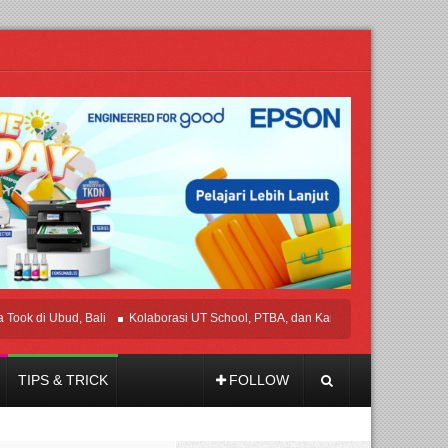
Ubud, Bali
Kolaborasi UT School, PTBA, dan Kamaju Tingkatkan Kualitas SD
TIPS & TRICK
FOLLOW