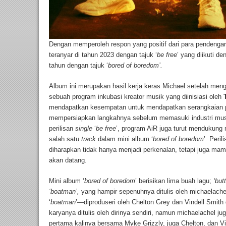
Dengan memperoleh respon yang positif dari para pendengar
teranyar di tahun 2023 dengan tajuk ‘
be free
’ yang diikuti d
tahun dengan tajuk ‘
bored of boredom’.
Album ini merupakan hasil kerja keras Michael setelah men
sebuah program inkubasi kreator musik yang diinisiasi oleh
mendapatkan kesempatan untuk mendapatkan serangkaian 
mempersiapkan langkahnya sebelum memasuki industri mus
perilisan
single
‘
be free
’, program AiR juga turut mendukung
salah satu
track
dalam mini album ‘
bored of boredom
’. Peri
diharapkan tidak hanya menjadi perkenalan, tetapi juga ma
akan datang.
Mini album ‘
bored of boredom
’ berisikan lima buah lagu;
‘but
‘boatman’,
yang hampir sepenuhnya ditulis oleh michaelache
‘
boatman
’—diproduseri oleh Chelton Grey dan Vindell Smith 
karyanya ditulis oleh dirinya sendiri, namun michaelachel jug
pertama kalinya bersama Myke Grizzly, juga Chelton, dan Vin