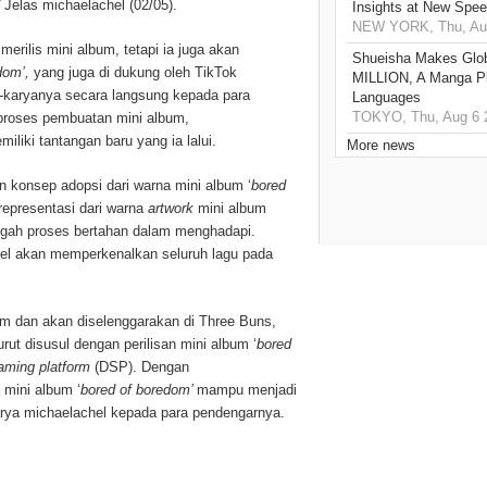
”
Jelas michaelachel (02/05).
Insights at New Spe
NEW YORK, Thu, Aug
rilis mini album, tetapi ia juga akan
Shueisha Makes Glo
dom’,
yang juga di dukung oleh TikTok
MILLION, A Manga Pla
-karyanya secara langsung kepada para
Languages
TOKYO, Thu, Aug 6 
 proses pembuatan mini album,
iliki tantangan baru yang ia lalui.
More news
 konsep adopsi dari warna mini album ‘
bored
 representasi dari warna
artwork
mini album
ngah proses bertahan dalam menghadapi.
hel akan memperkenalkan seluruh lagu pada
um dan akan diselenggarakan di Three Buns,
rut disusul dengan perilisan mini album ‘
bored
reaming platform
(DSP). Dengan
 mini album ‘
bored of boredom’
mampu menjadi
arya michaelachel kepada para pendengarnya.