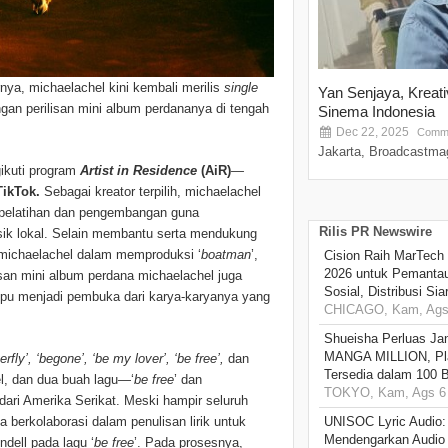
nya, michaelachel kini kembali merilis
single
Yan Senjaya, Kreat
engan perilisan mini album perdananya di tengah
Sinema Indonesia
Dec 22, 2025
Comme
Jakarta, Broadcastmag
gikuti program
Artist in Residence
(AiR)
—
TikTok.
Sebagai kreator terpilih, michaelachel
pelatihan dan pengembangan guna
Rilis PR Newswire
ik lokal. Selain membantu serta mendukung
 michaelachel dalam memproduksi ‘
boatman
’,
Cision Raih MarTech
2026 untuk Pemantau
lisan mini album perdana michaelachel juga
Sosial, Distribusi Si
mpu menjadi pembuka dari karya-karyanya yang
CHICAGO, Kam, Ags 
Shueisha Perluas Ja
MANGA MILLION, Pl
terfly’, ‘begone’, ‘be my lover’, ‘be free’,
dan
Tersedia dalam 100 
l, dan dua buah lagu—‘
be free
’ dan
TOKYO, Kam, Ags 6 
dari Amerika Serikat. Meski hampir seluruh
a berkolaborasi dalam penulisan lirik untuk
UNISOC Lyric Audio
Mendengarkan Audio
dell pada lagu ‘
be free
’. Pada prosesnya,