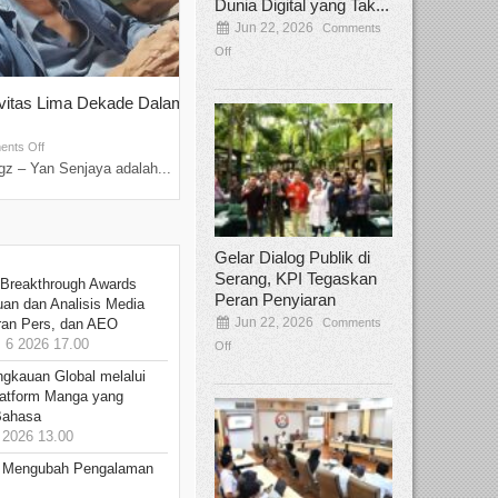
Dunia Digital yang Tak...
Jun 22, 2026
Comments
Off
ivitas Lima Dekade Dalam
Tamee Irelly Menjadi Juri Open Casti
Film Terbaru...
Sep 08, 2025
nts Off
Comments Off
z – Yan Senjaya adalah...
Bekasi, Broadcastmagz – Dalam upaya me
talenta...
Gelar Dialog Publik di
Serang, KPI Tegaskan
 Breakthrough Awards
Peran Penyiaran
an dan Analisis Media
Jun 22, 2026
Comments
aran Pers, dan AEO
6 2026 17.00
Off
ngkauan Global melalui
atform Manga yang
Bahasa
2026 13.00
: Mengubah Pengalaman