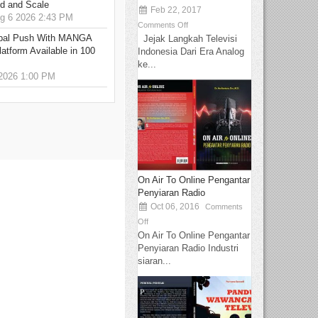
ed and Scale
Feb 22, 2017
 6 2026 2:43 PM
Comments Off
bal Push With MANGA
Jejak Langkah Televisi
tform Available in 100
Indonesia Dari Era Analog
ke...
2026 1:00 PM
On Air To Online Pengantar
Penyiaran Radio
Oct 06, 2016
Comments
Off
On Air To Online Pengantar
Penyiaran Radio Industri
siaran...