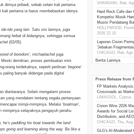
SHANGHAI, Rab, Ags
k dirinya pribadi, sebab selain kali pertama
di kali pertama ia harus membebaskan idenya
Hard Rock Cafe dan
Kompetisi Musik Har
Musisi Pendatang Ba
HOLLYWOOD, Florida
de-ide yang lain. Satu sisi lainnya, juga
2026 22.15
emang hebat di bidangnya, sehingga semua
Laporan Cision Perin
chel (02/05).
'Jebakan Fragmentas
CHICAGO, Rab, Ags 
bored of boredom’,
michaelachel juga
Berita Lainnya
. Meski demikian, proses pembuatan mini
g-orang terdekatnya, seperti perilisan
‘begone
’
u paling banyak didengar pada
digital
Press Release from
FP Markets Analysis
tan diantaranya. Selain mengalami proses
Crossroads as Mark
LIMASSOL, Cyprus, 
esan yang mendalam tentang segala pertanyaan
 mencapai mimpi-mimpinya. Melalui ‘
boatman
’,
Cision Wins 2026 Ma
ih mimpinya selayaknya pengayuh perahu.
Awards for Social Li
Distribution, and AE
CHICAGO, Thu, Aug 
n, he’s paddling his boat towards the land
ps going and learning along the way. Be like a
GLG's AI-Moderated 