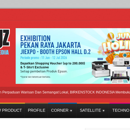
duan Warisan Dan Semangat Lokal, BIRKENSTOCK INDONESIA Membuka Took di 
 PRODUCT
PROFILE
CORNER
SATELLITE
TECHNO