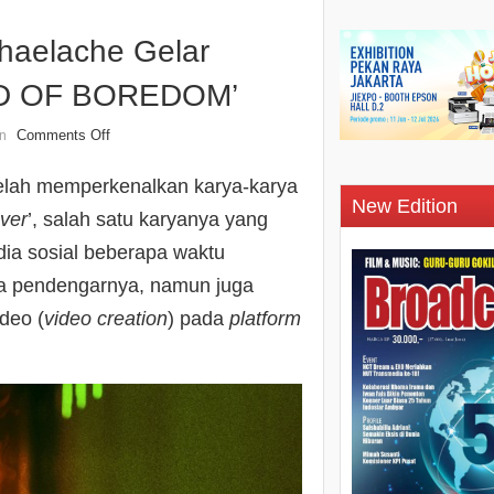
chaelache Gelar
ED OF BOREDOM’
Comments Off
n
telah memperkenalkan karya-karya
New Edition
ver
’, salah satu karyanya yang
dia sosial beberapa waktu
ra pendengarnya, namun juga
ideo (
video creation
) pada
platform