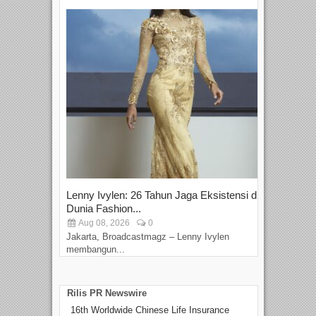
Lenny Ivylen: 26 Tahun Jaga Eksistensi di
Yan
Dunia Fashion...
Sin
Aug 08, 2026
0
D
Jakarta, Broadcastmagz – Lenny Ivylen
Jaka
membangun...
Rilis PR Newswire
16th Worldwide Chinese Life Insurance