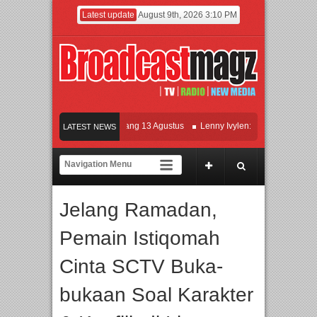
Latest update
August 9th, 2026 3:10 PM
ilm KETOK MEJIK Siap Tayang 13 Agustus
Lenny Ivylen: 26 Tahun Jaga Eksiste
LATEST NEWS
 dan Universitas Agung Podomoro Jalin Kerja Sama Pendidikan dan Riset untuk C
ramaikan Jakarta dengan Ribuan Mainan dan Produk Bayi dari Seluruh Dunia, IB
Jelang Ramadan,
Pemain Istiqomah
Cinta SCTV Buka-
bukaan Soal Karakter