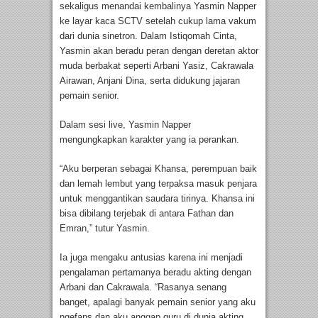
sekaligus menandai kembalinya Yasmin Napper
ke layar kaca SCTV setelah cukup lama vakum
dari dunia sinetron. Dalam Istiqomah Cinta,
Yasmin akan beradu peran dengan deretan aktor
muda berbakat seperti Arbani Yasiz, Cakrawala
Airawan, Anjani Dina, serta didukung jajaran
pemain senior.
Dalam sesi live, Yasmin Napper
mengungkapkan karakter yang ia perankan.
“Aku berperan sebagai Khansa, perempuan baik
dan lemah lembut yang terpaksa masuk penjara
untuk menggantikan saudara tirinya. Khansa ini
bisa dibilang terjebak di antara Fathan dan
Emran,” tutur Yasmin.
Ia juga mengaku antusias karena ini menjadi
pengalaman pertamanya beradu akting dengan
Arbani dan Cakrawala. “Rasanya senang
banget, apalagi banyak pemain senior yang aku
ngefans dan aku anggap guru di dunia akting.