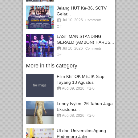
Jelang HUT Ke-36, SCTV
Gelar...
Jul 10, 2026
Comments
Off
LAST MAN STANDING,
GERALD (AMBON) HARUS...
Jul 10, 2026
Comments
Off
More in this category
Film KETOK MEJIK Siap
Tayang 13 Agustus
Aug 09, 2026
0
Lenny Ivylen: 26 Tahun Jaga
Eksistensi...
Aug 08, 2026
0
UI dan Universitas Agung
Podomoro Jalin...