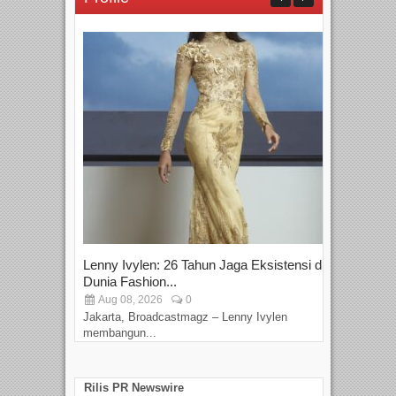
Lenny Ivylen: 26 Tahun Jaga Eksistensi di
Yan
Dunia Fashion...
Sin
Aug 08, 2026
0
D
Jakarta, Broadcastmagz – Lenny Ivylen
Jaka
membangun...
Rilis PR Newswire