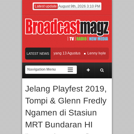
Latest update
August 9th, 2026 3:10 PM
Film KETOK MEJIK Siap Tayang 13 Agustus
Lenny Ivylen: 26 Tahun Jaga Eksis
LATEST NEWS
UI dan Universitas Agung Podomoro Jalin Kerja Sama Pendidikan dan Riset untuk
Meramaikan Jakarta dengan Ribuan Mainan dan Produk Bayi dari Seluruh Dunia, 
Jelang Playfest 2019,
Tompi & Glenn Fredly
Ngamen di Stasiun
MRT Bundaran HI