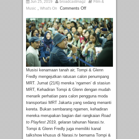
Jun 25, 2019
broadcastmagz
Film &
,
Comments Off
Music
What's On
Musisi kenamaan tanah air, Tompi & Glenn
Fredly mengejutkan ratusan calon penumpang
MRT. Jumat (21/6) mereka ‘ngamen’ di stasiun
MRT, Kehadiran Tompi & Glenn dengan mudah
menarik perhatian para calon pengguna moda
transportasi MRT Jakarta yang sedang menanti
kereta. Bukan sembarang ngamen, kehadiran
mereka merupakan bagian dari rangkaian
Road
to Playfest 2019,
gelaran tahunan Narasi.tv.
Tompi & Glenn Fredly juga memiliki kanal
talkshow khusus di Narasi.tv bernama Tompi &