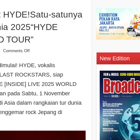
t HYDE!Satu-satunya
unia 2025“HYDE
LD TOUR”
Comments Off
n
New Edition
imulai! HYDE, vokalis
HE LAST ROCKSTARS, siap
DE [INSIDE] LIVE 2025 WORLD
yan pada Sabtu, 1 November
i Asia dalam rangkaian tur dunia
enggemar rock Jepang di