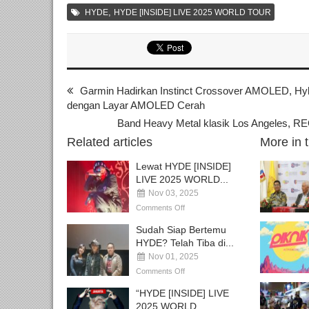
,
HYDE
HYDE [INSIDE] LIVE 2025 WORLD TOUR
Garmin Hadirkan Instinct Crossover AMOLED, Hy
dengan Layar AMOLED Cerah
Band Heavy Metal klasik Los Angeles, RE
Related articles
More in 
Lewat HYDE [INSIDE]
LIVE 2025 WORLD...
Nov 03, 2025
Comments Off
Sudah Siap Bertemu
HYDE? Telah Tiba di...
Nov 01, 2025
Comments Off
“HYDE [INSIDE] LIVE
2025 WORLD...