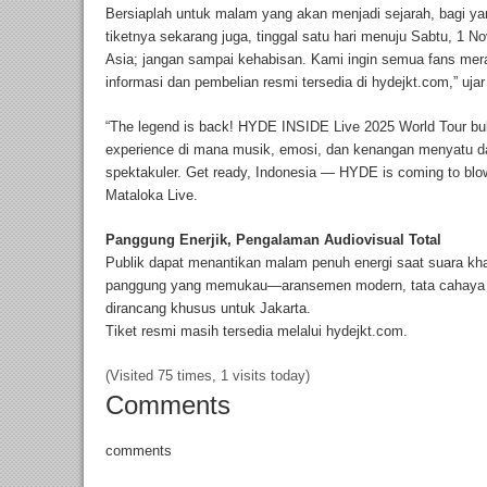
Bersiaplah untuk malam yang akan menjadi sejarah, bagi 
tiketnya sekarang juga, tinggal satu hari menuju Sabtu, 1
Asia; jangan sampai kehabisan. Kami ingin semua fans me
informasi dan pembelian resmi tersedia di hydejkt.com,” u
“The legend is back! HYDE INSIDE Live 2025 World Tour buk
experience di mana musik, emosi, dan kenangan menyatu d
spektakuler. Get ready, Indonesia — HYDE is coming to blo
Mataloka Live.
Panggung Enerjik, Pengalaman Audiovisual Total
Publik dapat menantikan malam penuh energi saat suara k
panggung yang memukau—aransemen modern, tata cahaya 
dirancang khusus untuk Jakarta.
Tiket resmi masih tersedia melalui hydejkt.com.
(Visited 75 times, 1 visits today)
Comments
comments