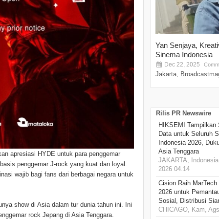
Yan Senjaya, Kreat
Sinema Indonesia
Dec 22, 2025
Comme
Jakarta, Broadcastmag
Rilis PR Newswire
HIKSEMI Tampilkan 
Data untuk Seluruh S
Indonesia 2026, Duk
Asia Tenggara
skan apresiasi HYDE untuk para penggemar
JAKARTA, Indonesia,
basis penggemar J-rock yang kuat dan loyal.
2026 04.14
tinasi wajib bagi fans dari berbagai negara untuk
Cision Raih MarTech
2026 untuk Pemantau
Sosial, Distribusi Si
a show di Asia dalam tur dunia tahun ini. Ini
CHICAGO, Kam, Ags 
enggemar rock Jepang di Asia Tenggara.