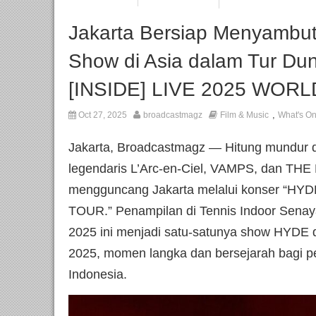
Jakarta Bersiap Menyambu
Show di Asia dalam Tur D
[INSIDE] LIVE 2025 WOR
,
Oct 27, 2025
broadcastmagz
Film & Music
What's O
Jakarta, Broadcastmagz — Hitung mundur d
legendaris L’Arc-en-Ciel, VAMPS, dan T
mengguncang Jakarta melalui konser “HY
TOUR.” Penampilan di Tennis Indoor Sena
2025 ini menjadi satu-satunya show HYDE d
2025, momen langka dan bersejarah bagi p
Indonesia.