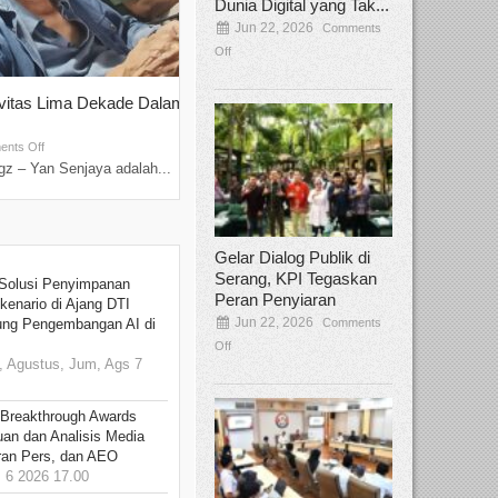
Dunia Digital yang Tak...
Jun 22, 2026
Comments
Off
ivitas Lima Dekade Dalam
Tamee Irelly Menjadi Juri Open Casti
Film Terbaru...
Sep 08, 2025
nts Off
Comments Off
z – Yan Senjaya adalah...
Bekasi, Broadcastmagz – Dalam upaya me
talenta...
Gelar Dialog Publik di
Serang, KPI Tegaskan
Solusi Penyimpanan
Peran Penyiaran
kenario di Ajang DTI
Jun 22, 2026
Comments
ung Pengembangan AI di
Off
 Agustus, Jum, Ags 7
 Breakthrough Awards
an dan Analisis Media
aran Pers, dan AEO
6 2026 17.00