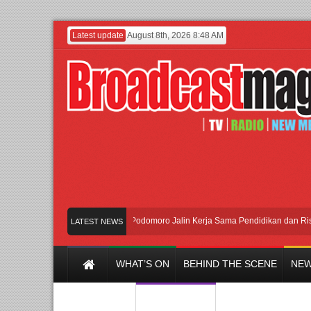
Latest update
August 8th, 2026 8:48 AM
UI dan Universitas Agung Podomoro Jalin Kerja Sama Pendidikan dan Riset un
LATEST NEWS
WHAT’S ON
BEHIND THE SCENE
NEW
Y CHANNEL
FILM & MUSIC