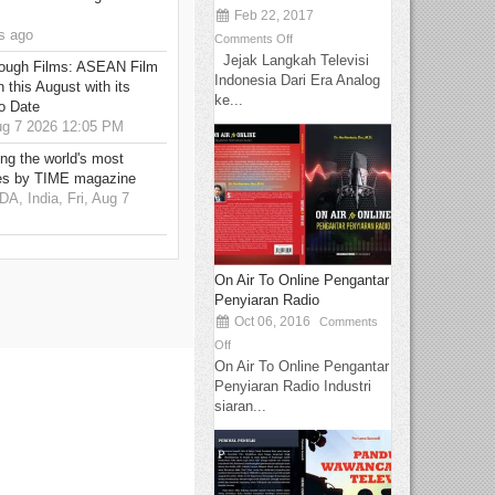
Feb 22, 2017
s ago
Comments Off
Jejak Langkah Televisi
hrough Films: ASEAN Film
Indonesia Dari Era Analog
 this August with its
ke...
o Date
g 7 2026 12:05 PM
g the world's most
es by TIME magazine
 India, Fri, Aug 7
On Air To Online Pengantar
Penyiaran Radio
Oct 06, 2016
Comments
Off
On Air To Online Pengantar
Penyiaran Radio Industri
siaran...