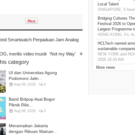
Local Talent
SINGAPORE, 5 hour
Bridging Cultures T
Festival 2026 to Open
Largest Programme t
HONG KONG, Fri, Au
brid Smartwatch Perpaduan Jam Analog
HCLTech named amon
sustainable compani
OG, merilis video musik ‘Not my Way’
NEW YORK and NOIDA,
2026 10:43 AM
this category
More news
UI dan Universitas Agung
Podomoro Jalin...
Aug 08, 2026
0
Band Britpop Asal Bogor
Piknik Rilis...
Aug 08, 2026
0
Meramaikan Jakarta
dengan Ribuan Mainan...