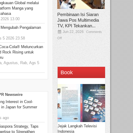
ngkauan Global melalui
atform Manga yang
Bahasa
Pembinaan Isi Siaran
2026 13.00
Jawa Pos Multimedia
TV, KPI Tekankan...
: Mengubah Pengalaman
Jun 22, 2026
Comments
 5 2026 23.58
Off
 Coca-Cola® Meluncurkan
d Rock Rising untuk
ru
, Agustus, Rab, Ags 5
Book
 PR Newswire
g Interest in Cool-
s in Japan for Summer
s ago
Jejak Langkah Televisi
aspora Strategy, Taps
Indonesia
ertise to Strengthen