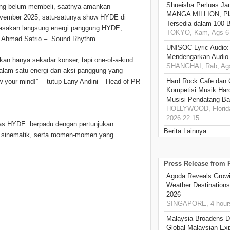
Shueisha Perluas Ja
yang belum membeli, saatnya amankan
MANGA MILLION, Pl
 November 2025, satu-satunya show HYDE di
Tersedia dalam 100 
rasakan langsung energi panggung HYDE;
TOKYO, Kam, Ags 6 
jar Ahmad Satrio – Sound Rhythm.
UNISOC Lyric Audio
Mendengarkan Audio
an hanya sekadar konser, tapi one-of-a-kind
SHANGHAI, Rab, Ags
alam satu energi dan aksi panggung yang
Hard Rock Cafe dan
w your mind!” —tutup Lany Andini – Head of PR
Kompetisi Musik Har
Musisi Pendatang Ba
HOLLYWOOD, Florida
2026 22.15
has HYDE berpadu dengan pertunjukan
Berita Lainnya
sinematik, serta momen-momen yang
Press Release from
Agoda Reveals Growin
Weather Destination
2026
SINGAPORE, 4 hour
Malaysia Broadens Di
Global Malaysian Exp