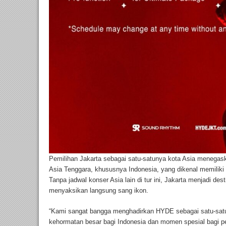
Pemilihan Jakarta sebagai satu-satunya kota Asia menega
Asia Tenggara, khususnya Indonesia, yang dikenal memiliki 
Tanpa jadwal konser Asia lain di tur ini, Jakarta menjadi des
menyaksikan langsung sang ikon.
“Kami sangat bangga menghadirkan HYDE sebagai satu-satuny
kehormatan besar bagi Indonesia dan momen spesial bagi p