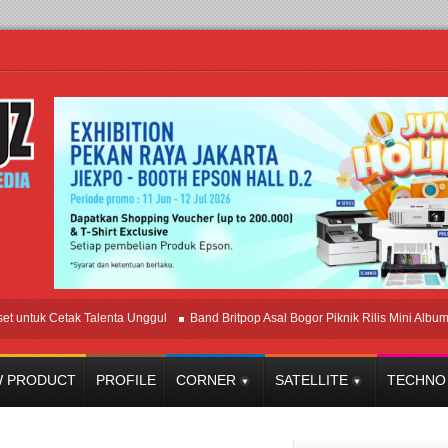
tuk Cetak Talenta Unggul
Band Britpop Asal Bogor Piknik Rilis Mini Album “Astr
 PRODUCT
PROFILE
CORNER
SATELLITE
TECHNO