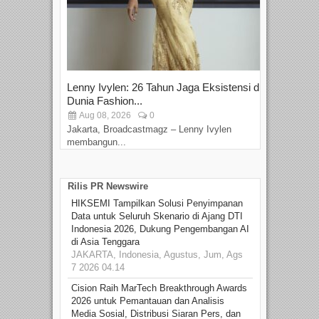
Lenny Ivylen: 26 Tahun Jaga Eksistensi di
Yan
Dunia Fashion...
Sin
Aug 08, 2026
0
D
Jakarta, Broadcastmagz – Lenny Ivylen
Jaka
membangun...
Rilis PR Newswire
HIKSEMI Tampilkan Solusi Penyimpanan
Data untuk Seluruh Skenario di Ajang DTI
Indonesia 2026, Dukung Pengembangan AI
di Asia Tenggara
JAKARTA, Indonesia, Agustus, Jum, Ags
7 2026 04.14
Cision Raih MarTech Breakthrough Awards
2026 untuk Pemantauan dan Analisis
Media Sosial, Distribusi Siaran Pers, dan