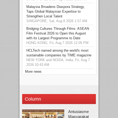
Malaysia Broadens Diaspora Strategy,
Taps Global Malaysian Expertise to
Strengthen Local Talent
SINGAPORE, Sat, Aug 8 2026 1:57 AM
Bridging Cultures Through Films: ASEAN
Film Festival 2026 to Open this August
with its Largest Programme to Date
HONG KONG, Fri, Aug 7 2026 12:05 PM
HCLTech named among the world's most
sustainable companies by TIME magazine
NEW YORK and NOIDA, India, Fri, Aug 7
2026 10:43 AM
More news
Column
Antusiasme
Masyarakat