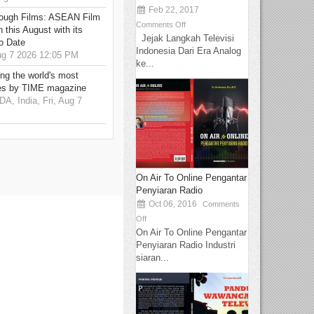
Feb 22, 2017
hrough Films: ASEAN Film
Comments Off
 this August with its
Jejak Langkah Televisi
o Date
Indonesia Dari Era Analog
g 7 2026 12:05 PM
ke...
g the world's most
es by TIME magazine
 India, Fri, Aug 7
On Air To Online Pengantar
Penyiaran Radio
Oct 06, 2016
Comments
Off
On Air To Online Pengantar
Penyiaran Radio Industri
siaran...