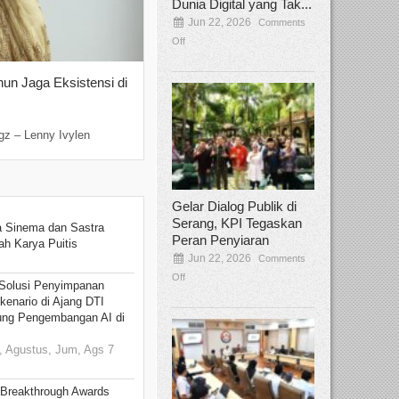
Dunia Digital yang Tak...
Jun 22, 2026
Comments
Off
hun Jaga Eksistensi di
Yan Senjaya, Kreativitas Lima Dekad
Sinema Indonesia
Dec 22, 2025
Comments Off
gz – Lenny Ivylen
Jakarta, Broadcastmagz – Yan Senjaya ada
Gelar Dialog Publik di
Serang, KPI Tegaskan
 Sinema dan Sastra
Peran Penyiaran
h Karya Puitis
Jun 22, 2026
Comments
Off
Solusi Penyimpanan
kenario di Ajang DTI
ung Pengembangan AI di
 Agustus, Jum, Ags 7
 Breakthrough Awards