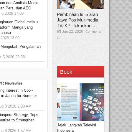
an dan Analisis Media
aran Pers, dan AEO
6 2026 17.00
Pembinaan Isi Siaran
Jawa Pos Multimedia
ngkauan Global melalui
TV, KPI Tekankan...
atform Manga yang
Jun 22, 2026
Comments
Bahasa
2026 13.00
Off
: Mengubah Pengalaman
 5 2026 23.58
Book
 PR Newswire
g Interest in Cool-
s in Japan for Summer
g 8 2026 2:00 AM
aspora Strategy, Taps
ertise to Strengthen
Jejak Langkah Televisi
Indonesia
g 8 2026 1:57 AM