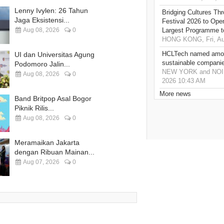
Lenny Ivylen: 26 Tahun
Bridging Cultures T
Jaga Eksistensi...
Festival 2026 to Open
Aug 08, 2026
0
Largest Programme t
HONG KONG, Fri, Au
HCLTech named amon
UI dan Universitas Agung
sustainable compani
Podomoro Jalin...
NEW YORK and NOIDA,
Aug 08, 2026
0
2026 10:43 AM
More news
Band Britpop Asal Bogor
Piknik Rilis...
Aug 08, 2026
0
Meramaikan Jakarta
dengan Ribuan Mainan...
Aug 07, 2026
0