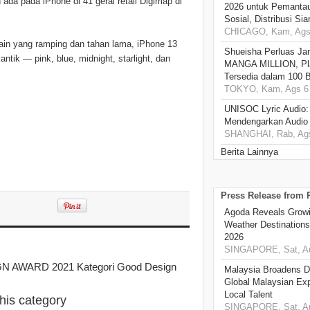
da pada iPhone di 41 gerai retail Digimap di
2026 untuk Pemantau
Sosial, Distribusi Si
CHICAGO, Kam, Ags 
ain yang ramping dan tahan lama, iPhone 13
Shueisha Perluas Ja
ntik — pink, blue, midnight, starlight, dan
MANGA MILLION, Pl
Tersedia dalam 100 
TOKYO, Kam, Ags 6 
UNISOC Lyric Audio
Mendengarkan Audio
SHANGHAI, Rab, Ags
Berita Lainnya
Press Release from
Agoda Reveals Growin
Weather Destination
2026
SINGAPORE, Sat, Au
GN AWARD 2021 Kategori Good Design
Malaysia Broadens Di
Global Malaysian Exp
Local Talent
this category
SINGAPORE, Sat, Au