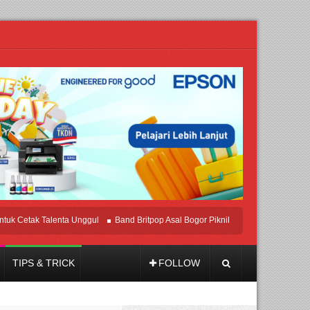
etak Talenta Unggul
Band Britpop Asal Bogor Piknik Rilis Mini Album “Astrometr
TIPS & TRICK
FOLLOW