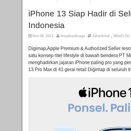
iPhone 13 Siap Hadir di Se
Indonesia
,
Nov 06, 2021
broadcastmagz
Advertorial
What's On
Digimap,Apple Premium & Authorized Seller resm
satu konsep ritel lifestyle di bawah bendera PT 
menghadirkan jajaran iPhone paling pro yang p
13 Pro Max di 41 gerai retail Digimap di seluruh 