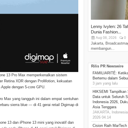
Lenny Ivylen: 26 Ta
Dunia Fashion...
Aug 08, 2026
0
Jakarta, Broadcastma
membangun...
Rilis PR Newswire
FAMILIARITÉ: Ketika
Phone 13 Pro Max memperkenalkan sistem
Bertemu dalam Sebua
per Retina XDR dengan ProMotion, kekuatan
3 jam yang lalu
n Apple dengan 5-core GPU.
HIKSEMI Tampilkan 
Data untuk Seluruh S
ro Max yang tangguh ini dalam empat sentuhan
Indonesia 2026, Duk
baru sierra blue — di 41 gerai retail Digimap di
Asia Tenggara
JAKARTA, Indonesia,
2026 04.14
one 13 dan iPhone 13 mini yang inovatif dan
Cision Raih MarTech