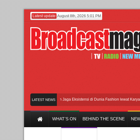
Latest update
August 8th, 2026 5:01 PM
Lenny Ivylen: 26 Tahun Jaga Eksistensi di Dunia Fashion lewat Karya
UI
LATEST NEWS
WHAT’S ON
BEHIND THE SCENE
NEW
Y CHANNEL
FILM & MUSIC