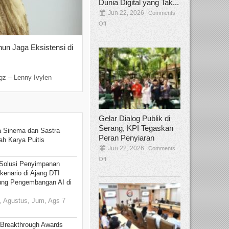
Dunia Digital yang Tak...
Jun 22, 2026
Comments
Off
hun Jaga Eksistensi di
Yan Senjaya, Kreativitas Lima Dekad
Sinema Indonesia
Dec 22, 2025
Comments Off
gz – Lenny Ivylen
Jakarta, Broadcastmagz – Yan Senjaya ada
Gelar Dialog Publik di
Serang, KPI Tegaskan
 Sinema dan Sastra
Peran Penyiaran
h Karya Puitis
Jun 22, 2026
Comments
Off
Solusi Penyimpanan
kenario di Ajang DTI
ung Pengembangan AI di
 Agustus, Jum, Ags 7
 Breakthrough Awards