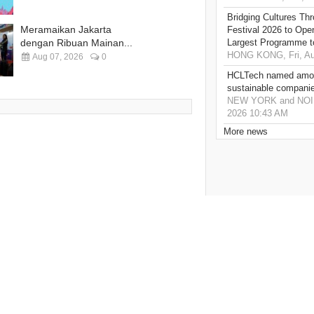
Bridging Cultures T
Meramaikan Jakarta
Festival 2026 to Open
dengan Ribuan Mainan...
Largest Programme t
HONG KONG, Fri, Au
Aug 07, 2026
0
HCLTech named amon
sustainable compani
NEW YORK and NOIDA,
2026 10:43 AM
More news