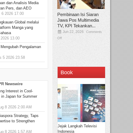
an dan Analisis Media
aran Pers, dan AEO
6 2026 17.00
Pembinaan Isi Siaran
Jawa Pos Multimedia
ngkauan Global melalui
TV, KPI Tekankan...
atform Manga yang
Jun 22, 2026
Comments
Bahasa
2026 13.00
Off
: Mengubah Pengalaman
 5 2026 23.58
Book
 PR Newswire
g Interest in Cool-
s in Japan for Summer
g 8 2026 2:00 AM
aspora Strategy, Taps
ertise to Strengthen
Jejak Langkah Televisi
Indonesia
g 8 2026 1:57 AM