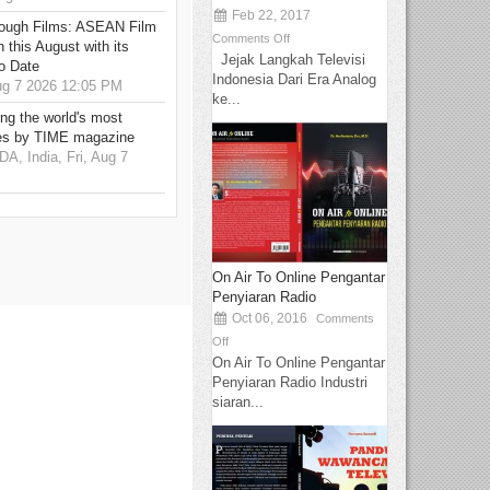
Feb 22, 2017
hrough Films: ASEAN Film
Comments Off
 this August with its
Jejak Langkah Televisi
o Date
Indonesia Dari Era Analog
g 7 2026 12:05 PM
ke...
g the world's most
es by TIME magazine
 India, Fri, Aug 7
On Air To Online Pengantar
Penyiaran Radio
Oct 06, 2016
Comments
Off
On Air To Online Pengantar
Penyiaran Radio Industri
siaran...