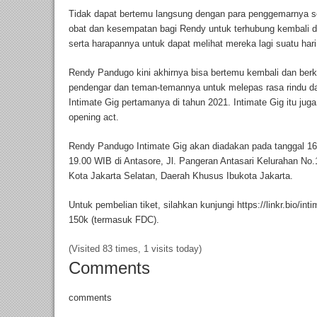
Tidak dapat bertemu langsung dengan para penggemarnya s
obat dan kesempatan bagi Rendy untuk terhubung kembali d
serta harapannya untuk dapat melihat mereka lagi suatu hari 
Rendy Pandugo kini akhirnya bisa bertemu kembali dan ber
pendengar dan teman-temannya untuk melepas rasa rindu dan
Intimate Gig pertamanya di tahun 2021. Intimate Gig itu ju
opening act.
Rendy Pandugo Intimate Gig akan diadakan pada tanggal 1
19.00 WIB di Antasore, Jl. Pangeran Antasari Kelurahan No.
Kota Jakarta Selatan, Daerah Khusus Ibukota Jakarta.
Untuk pembelian tiket, silahkan kunjungi https://linkr.bio/i
150k (termasuk FDC).
(Visited 83 times, 1 visits today)
Comments
comments