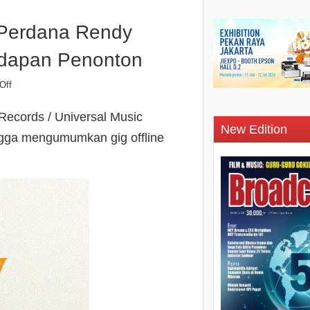
Perdana Rendy
adapan Penonton
Off
Records / Universal Music
New Edition
gga mengumumkan gig offline