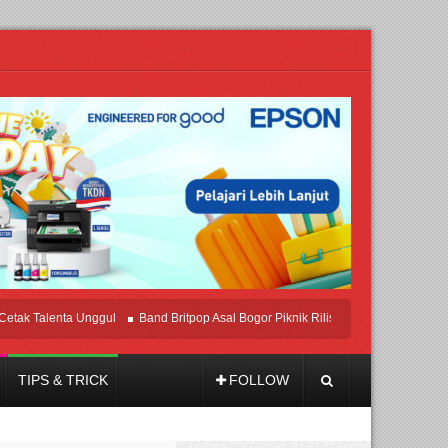
 Talenta Unggul
Band Britpop Asal Bogor Piknik Rilis Mini Album “Astrometri”
TIPS & TRICK
FOLLOW