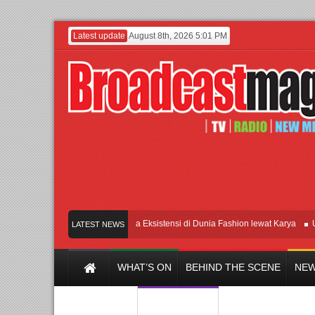
Latest update
August 8th, 2026 5:01 PM
Lenny Ivylen: 26 Tahun Jaga Eksistensi di Dunia Fashion lewat Karya
UI da
LATEST NEWS
WHAT’S ON
BEHIND THE SCENE
NEW
Y CHANNEL
FILM & MUSIC