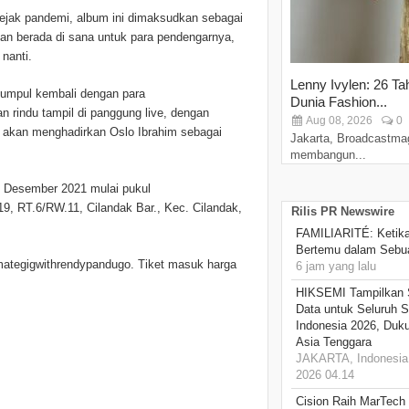
ejak pandemi, album ini dimaksudkan sebagai
an berada di sana untuk para pendengarnya,
nanti.
Lenny Ivylen: 26 Ta
kumpul kembali dengan para
Dunia Fashion...
 rindu tampil di panggung live, dengan
Aug 08, 2026
0
ga akan menghadirkan Oslo Ibrahim sebagai
Jakarta, Broadcastma
membangun...
6 Desember 2021 mulai pukul
19, RT.6/RW.11, Cilandak Bar., Kec. Cilandak,
Rilis PR Newswire
FAMILIARITÉ: Ketika
Bertemu dalam Sebua
ntimategigwithrendypandugo. Tiket masuk harga
6 jam yang lalu
HIKSEMI Tampilkan 
Data untuk Seluruh S
Indonesia 2026, Duk
Asia Tenggara
JAKARTA, Indonesia,
2026 04.14
Cision Raih MarTech