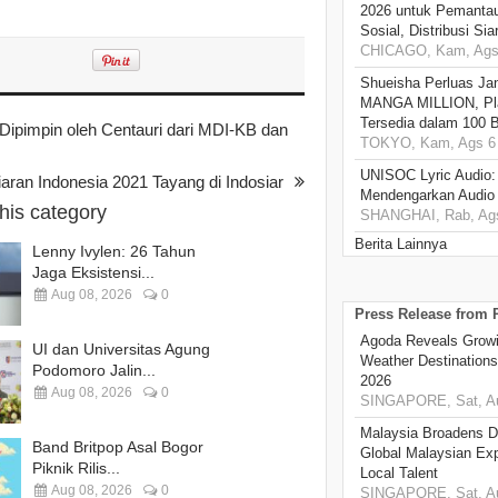
2026 untuk Pemantau
Sosial, Distribusi Si
CHICAGO, Kam, Ags 
Shueisha Perluas Ja
MANGA MILLION, Pl
Tersedia dalam 100 
Dipimpin oleh Centauri dari MDI-KB dan
TOKYO, Kam, Ags 6 
UNISOC Lyric Audio
ran Indonesia 2021 Tayang di Indosiar
Mendengarkan Audio
this category
SHANGHAI, Rab, Ags
Berita Lainnya
Lenny Ivylen: 26 Tahun
Jaga Eksistensi...
Aug 08, 2026
0
Press Release from
Agoda Reveals Growin
UI dan Universitas Agung
Weather Destination
Podomoro Jalin...
2026
Aug 08, 2026
0
SINGAPORE, Sat, Au
Malaysia Broadens Di
Band Britpop Asal Bogor
Global Malaysian Exp
Piknik Rilis...
Local Talent
Aug 08, 2026
0
SINGAPORE, Sat, Au