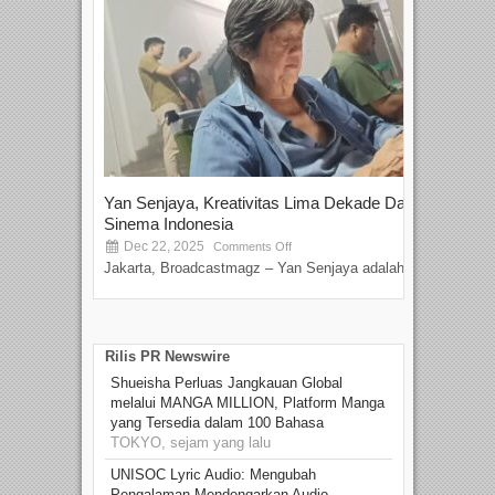
Yan Senjaya, Kreativitas Lima Dekade Dalam
Tam
Sinema Indonesia
Film
Dec 22, 2025
S
Comments Off
Jakarta, Broadcastmagz – Yan Senjaya adalah...
Beka
talen
Rilis PR Newswire
Shueisha Perluas Jangkauan Global
melalui MANGA MILLION, Platform Manga
yang Tersedia dalam 100 Bahasa
TOKYO, sejam yang lalu
UNISOC Lyric Audio: Mengubah
Pengalaman Mendengarkan Audio