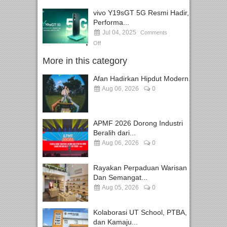
vivo Y19sGT 5G Resmi Hadir,
Performa...
Jul 04, 2025
Comments
Off
More in this category
Afan Hadirkan Hipdut Modern...
Aug 06, 2026
0
APMF 2026 Dorong Industri
Beralih dari...
Aug 06, 2026
0
Rayakan Perpaduan Warisan
Dan Semangat...
Aug 05, 2026
0
Kolaborasi UT School, PTBA,
dan Kamaju...