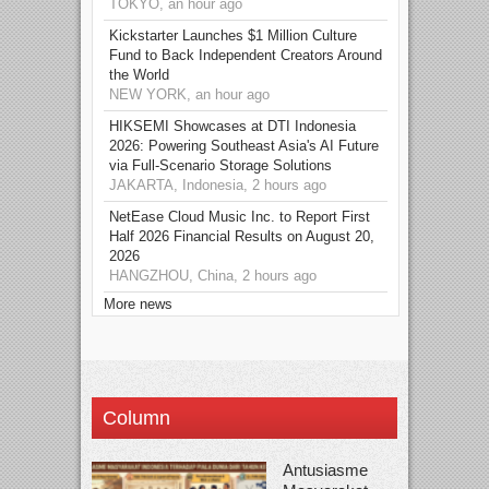
TOKYO, an hour ago
Kickstarter Launches $1 Million Culture
Fund to Back Independent Creators Around
the World
NEW YORK, an hour ago
HIKSEMI Showcases at DTI Indonesia
2026: Powering Southeast Asia's AI Future
via Full‑Scenario Storage Solutions
JAKARTA, Indonesia, 2 hours ago
NetEase Cloud Music Inc. to Report First
Half 2026 Financial Results on August 20,
2026
HANGZHOU, China, 2 hours ago
More news
Column
Antusiasme