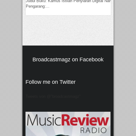
Judul Buku: Kamus Istilah Penyiaran Digital Nama
Pengarang:...
Broadcastmagz on Facebook
Follow me on Twitter
Tweets von @"broadcastmagz"