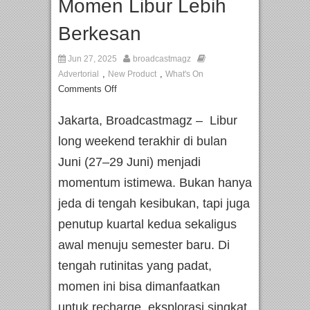
Momen Libur Lebih
Berkesan
Jun 27, 2025
broadcastmagz
,
,
Advertorial
New Product
What's On
Comments Off
Jakarta, Broadcastmagz – Libur
long weekend terakhir di bulan
Juni (27–29 Juni) menjadi
momentum istimewa. Bukan hanya
jeda di tengah kesibukan, tapi juga
penutup kuartal kedua sekaligus
awal menuju semester baru. Di
tengah rutinitas yang padat,
momen ini bisa dimanfaatkan
untuk recharge, eksplorasi singkat,