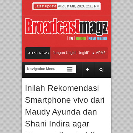
Latest update
August 6th, 2026 2:31 PM
Hadirkan Hipdut Modern “Jangan Ungkit-Ungkit”
APMF 2026 Dorong Industri Be
LATEST NEWS
an Perpaduan Warisan Dan Semangat Lokal, BIRKENSTOCK INDONESIA Membuka
orasi UT School, PTBA, dan Kamaju Tingkatkan Kualitas SDM melalui Basic Mech
Inilah Rekomendasi
te Orchestra Presents The Beatles & Queen – feat. Marcello Tahitoe dan Sandhy So
Smartphone vivo dari
Maudy Ayunda dan
Shani Indira agar