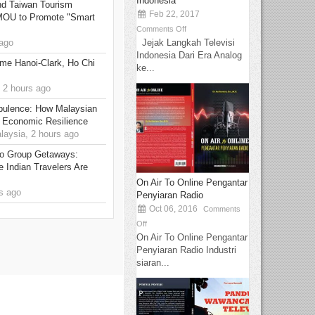
Indonesia
 Taiwan Tourism
Feb 22, 2017
 MOU to Promote "Smart
Comments Off
Jejak Langkah Televisi
ago
Indonesia Dari Era Analog
me Hanoi-Clark, Ho Chi
ke...
 2 hours ago
rbulence: How Malaysian
 Economic Resilience
ysia, 2 hours ago
to Group Getaways:
 Indian Travelers Are
On Air To Online Pengantar
s ago
Penyiaran Radio
Oct 06, 2016
Comments
Off
On Air To Online Pengantar
Penyiaran Radio Industri
siaran...