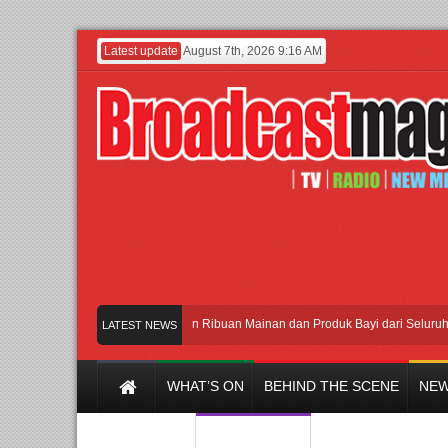
Latest update
August 7th, 2026 9:16 AM
Meramaikan Jakarta dengan Ribuan Mainan dan Produk Bayi dari Seluruh Dunia,
LATEST NEWS
WHAT’S ON
BEHIND THE SCENE
NEW
Y CHANNEL
FILM & MUSIC