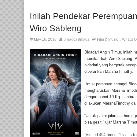
Inilah Pendekar Perempuan
Wiro Sableng
,
May 16, 2018
broadcastmagz
Film & Music
What's O
Bidadari Angin Timur, inilah
memikat hati Wiro Sableng. Pe
bidadari yang bergerak secepa
diperankan MarshaTimothy.
Untuk perannya sebagai Bidad
mengharuskan MarshaTimothy
dengan bobot 10 Kg. Lantaran
dilakukan MarshaTimothy dal
“Untuk pakai jalan aja harus 
bisa gesit,” ujar Marsha Timo
(Visited 494 times, 1 visits t