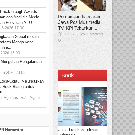
 Breakthrough Awards
Pembinaan Isi Siaran
an dan Analisis Media
Jawa Pos Multimedia
aran Pers, dan AEO
TV, KPI Tekankan...
6 2026 17.00
Jun 22, 2026
Comments
ngkauan Global melalui
Off
atform Manga yang
Bahasa
2026 13.00
: Mengubah Pengalaman
 5 2026 23.58
Book
 Coca-Cola® Meluncurkan
d Rock Rising untuk
ru
, Agustus, Rab, Ags 5
Jejak Langkah Televisi
 PR Newswire