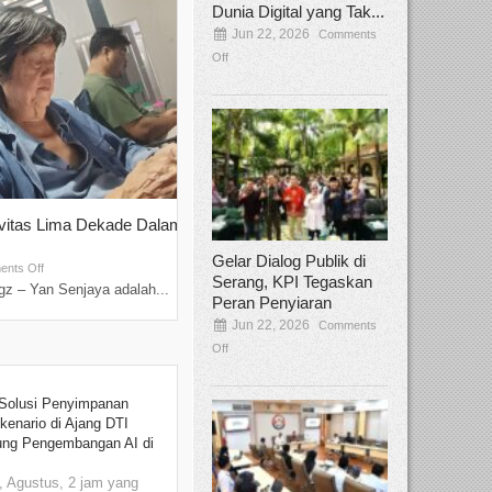
Dunia Digital yang Tak...
Jun 22, 2026
Comments
Off
ivitas Lima Dekade Dalam
Tamee Irelly Menjadi Juri Open Casti
Film Terbaru...
Gelar Dialog Publik di
Sep 08, 2025
nts Off
Comments Off
Serang, KPI Tegaskan
z – Yan Senjaya adalah...
Bekasi, Broadcastmagz – Dalam upaya me
Peran Penyiaran
talenta...
Jun 22, 2026
Comments
Off
Solusi Penyimpanan
kenario di Ajang DTI
ung Pengembangan AI di
 Agustus, 2 jam yang