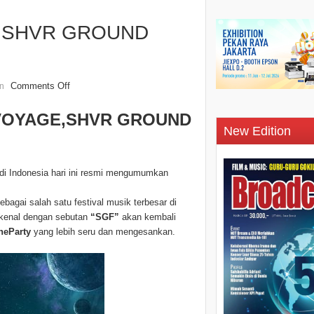
ama SHVR GROUND
Comments Off
n
A VOYAGE,SHVR GROUND
New Edition
di Indonesia hari ini resmi mengumumkan
bagai salah satu festival musik terbesar di
ikenal dengan sebutan
“SGF”
akan kembali
heParty
yang lebih seru dan mengesankan.