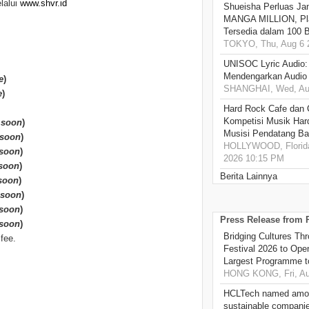
lalui
www.shvr.id
Shueisha Perluas Ja
MANGA MILLION, Pl
Tersedia dalam 100 
TOKYO, Thu, Aug 6 
UNISOC Lyric Audio
Mendengarkan Audio
e
)
SHANGHAI, Wed, Aug
e
)
Hard Rock Cafe dan
Kompetisi Musik Har
 soon
)
Musisi Pendatang Ba
 soon
)
HOLLYWOOD, Florida
soon
)
2026 10:15 PM
soon
)
Berita Lainnya
soon
)
 soon
)
soon
)
Press Release from
soon
)
Bridging Cultures T
fee.
Festival 2026 to Open
Largest Programme t
HONG KONG, Fri, Au
HCLTech named amon
sustainable compani