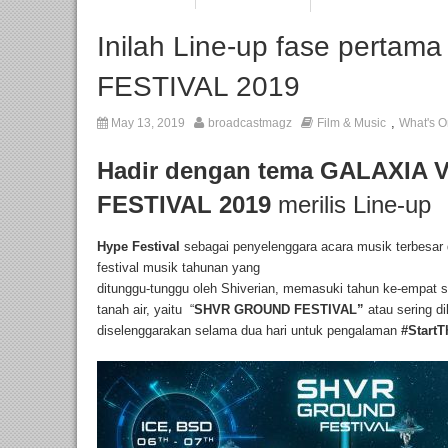
Inilah Line-up fase pert
FESTIVAL 2019
,
May 13, 2019
broadcastmagz
Film & Music
What's O
Hadir dengan tema GALAXI
FESTIVAL 2019
merilis Line-up
Hype Festival
sebagai penyelenggara acara musik terbesar 
festival musik tahunan yang
ditunggu-tunggu oleh Shiverian, memasuki tahun ke-empat se
tanah air, yaitu “
SHVR GROUND FESTIVAL”
atau sering d
diselenggarakan selama dua hari untuk pengalaman
#StartT