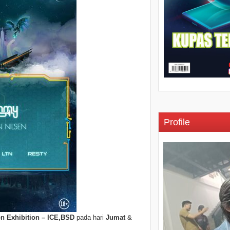
Profile
n Exhibition – ICE,BSD
pada hari
Jumat
&