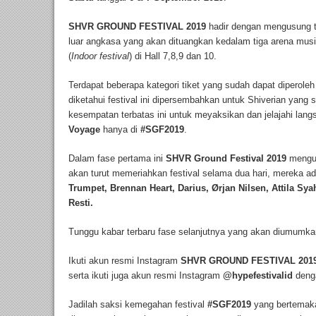
SHVR GROUND FESTIVAL 2019
hadir dengan mengusung
luar angkasa yang akan dituangkan kedalam tiga arena musi
(
Indoor festival
) di Hall 7,8,9 dan 10.
Terdapat beberapa kategori tiket yang sudah dapat diperoleh
diketahui festival ini dipersembahkan untuk Shiverian yang
kesempatan terbatas ini untuk meyaksikan dan jelajahi lan
Voyage
hanya di
#SGF2019
.
Dalam fase pertama ini
SHVR Ground Festival 2019
mengum
akan turut memeriahkan festival selama dua hari, mereka ad
Trumpet, Brennan Heart,
Darius,
Ørjan Nilsen
, Attila Sy
Resti.
Tunggu kabar terbaru fase selanjutnya yang akan diumumka
Ikuti akun resmi Instagram
SHVR GROUND FESTIVAL 201
serta ikuti juga akun resmi Instagram
@hypefestivalid
deng
Jadilah saksi kemegahan festival
#SGF2019
yang bertemak