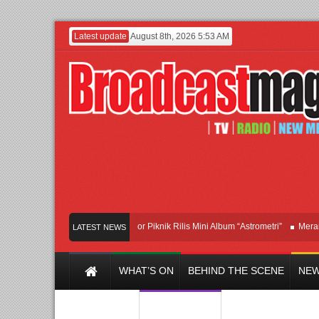
Latest update
August 8th, 2026 5:53 AM
Band Britpop Asal Bogor Piknik Rilis Mini Album “Astrometri”
Meramaikan 
LATEST NEWS
WHAT’S ON
BEHIND THE SCENE
NEW
Y CHANNEL
FILM & MUSIC