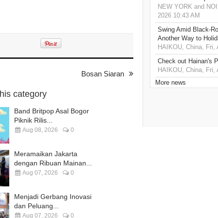
NEW YORK and NOIDA,
2026 10:43 AM
Swing Amid Black‑Ro
Another Way to Holid
HAIKOU, China, Fri,
Check out Hainan's P
HAIKOU, China, Fri,
Bosan Siaran
More news
this category
Band Britpop Asal Bogor
Piknik Rilis...
Aug 08, 2026
0
Meramaikan Jakarta
dengan Ribuan Mainan...
Aug 07, 2026
0
Menjadi Gerbang Inovasi
dan Peluang...
Aug 07, 2026
0