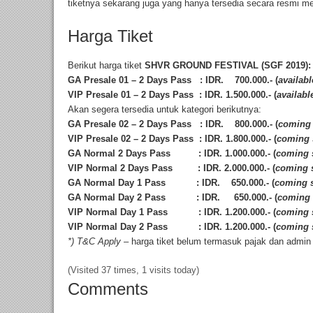
tiketnya sekarang juga yang hanya tersedia secara resmi me
Harga Tiket
Berikut harga tiket
SHVR GROUND FESTIVAL (SGF 2019):
GA Presale 01 – 2 Days Pass : IDR. 700.000.- (
availabl
VIP Presale 01 – 2 Days Pass : IDR. 1.500.000.- (
availabl
Akan segera tersedia untuk kategori berikutnya:
GA Presale 02 – 2 Days Pass : IDR. 800.000.- (
coming
VIP Presale 02 – 2 Days Pass : IDR. 1.800.000.- (
coming
GA Normal 2 Days Pass : IDR. 1.000.000.- (
coming 
VIP Normal 2 Days Pass : IDR. 2.000.000.- (
coming 
GA Normal Day 1 Pass : IDR. 650.000.- (
coming 
GA Normal Day 2 Pass : IDR. 650.000.- (
coming
VIP Normal Day 1 Pass
:
IDR. 1.200.000.- (
coming 
VIP Normal Day 2 Pass : IDR. 1.200.000.- (
coming 
*) T&C Apply
– harga tiket belum termasuk pajak dan admin 
(Visited 37 times, 1 visits today)
Comments