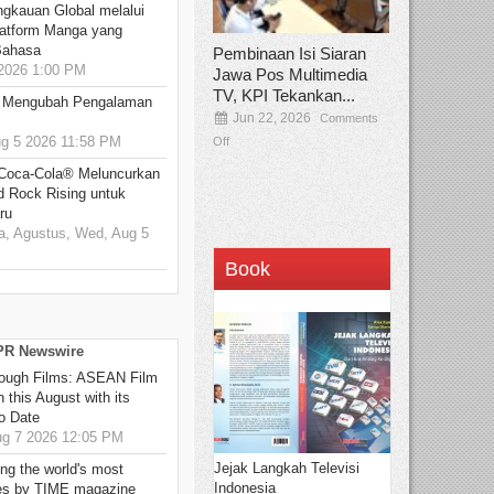
ngkauan Global melalui
atform Manga yang
Bahasa
Pembinaan Isi Siaran
2026 1:00 PM
Jawa Pos Multimedia
TV, KPI Tekankan...
: Mengubah Pengalaman
Jun 22, 2026
Comments
 5 2026 11:58 PM
Off
 Coca-Cola® Meluncurkan
d Rock Rising untuk
ru
, Agustus, Wed, Aug 5
Book
 PR Newswire
hrough Films: ASEAN Film
 this August with its
o Date
g 7 2026 12:05 PM
Jejak Langkah Televisi
g the world's most
Indonesia
es by TIME magazine