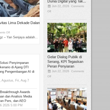
Dunia Digital yang Tak...
Jun 22, 2026
Comments
Off
ivitas Lima Dekade Dalam
Tamee Irelly Menjadi Juri Open Casti
Film Terbaru...
Sep 08, 2025
nts Off
Comments Off
z – Yan Senjaya adalah...
Bekasi, Broadcastmagz – Dalam upaya me
talenta...
Gelar Dialog Publik di
Serang, KPI Tegaskan
Solusi Penyimpanan
Peran Penyiaran
kenario di Ajang DTI
Jun 22, 2026
Comments
ung Pengembangan AI di
Off
 Agustus, Fri, Aug 7
 Breakthrough Awards
an dan Analisis Media
aran Pers, dan AEO
6 2026 5:00 PM