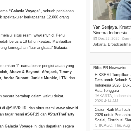
 tema
“Galaxia Voyage”,
sebuah perjalanan
k spektakuler berkapasitas 12.000 orang
Yan Senjaya, Kreat
Sinema Indonesia
 melalui situs resmi
www.shvr.id
. Perlu
Dec 22, 2025
Comme
 sudah berusia 18 tahun keatas. Manfaatkan
Jakarta, Broadcastmag
gsung kemegahan “luar angkasa”
Galaxia
umkan 11 nama besar pengisi acara yang
Rilis PR Newswire
alah;
Above & Beyond, Afrojack, Timmy
HIKSEMI Tampilkan 
ah, Andre Dunant, Junkie Munkie, LTN,
dan
Data untuk Seluruh S
Indonesia 2026, Duk
Asia Tenggara
JAKARTA, Indonesia,
n secara bertahap dalam waktu dekat.
2026 4:14 AM
9
di
@SHVR_ID
dan situs resmi
www.shvr.id
Cision Raih MarTech
an tagar resmi
#SGF19
dan
#StartTheParty
2026 untuk Pemantau
Sosial, Distribusi Si
CHICAGO, Thu, Aug 
an
Galaxia Voyage
ini dan dapatkan segera