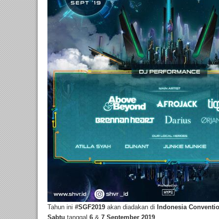
Tahun ini
#SGF2019
akan diadakan di
Indonesia Conventio
Sabtu
tanggal
6
&
7 September 2019
.