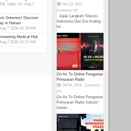
 India, Fri, Aug 7
Feb 22, 2017
Comments Off
Jejak Langkah Televisi
ck Greenery! Discover
Indonesia Dari Era Analog
ay in Hainan
ke...
 Aug 7 2026 10:34 AM
ioneering Medical Hub
 Aug 7 2026 10:27 AM
On Air To Online Pengantar
Penyiaran Radio
Oct 06, 2016
Comments
Off
On Air To Online Pengantar
Penyiaran Radio Industri
siaran...