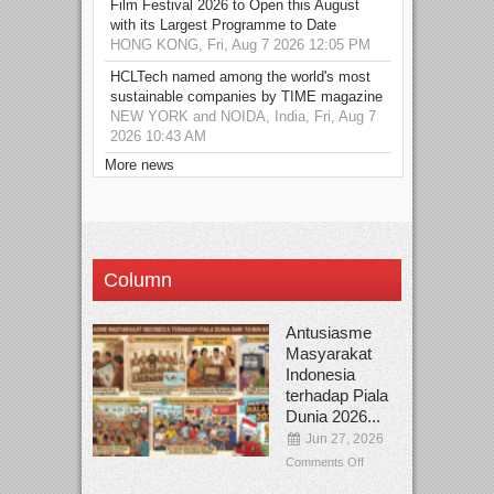
Film Festival 2026 to Open this August
with its Largest Programme to Date
HONG KONG, Fri, Aug 7 2026 12:05 PM
HCLTech named among the world's most
sustainable companies by TIME magazine
NEW YORK and NOIDA, India, Fri, Aug 7
2026 10:43 AM
More news
Column
Antusiasme
Masyarakat
Indonesia
terhadap Piala
Dunia 2026...
Jun 27, 2026
Comments Off