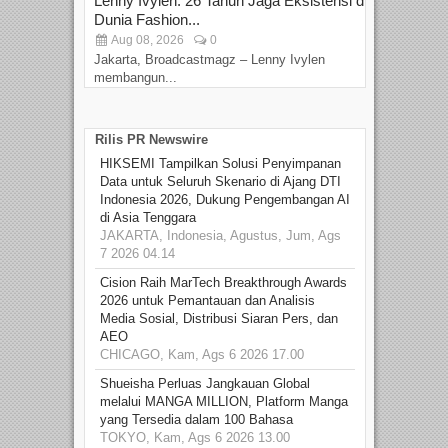
Lenny Ivylen: 26 Tahun Jaga Eksistensi di
Yan
Dunia Fashion...
Sin
Aug 08, 2026
0
D
Jakarta, Broadcastmagz – Lenny Ivylen
Jaka
membangun...
Rilis PR Newswire
HIKSEMI Tampilkan Solusi Penyimpanan
Data untuk Seluruh Skenario di Ajang DTI
Indonesia 2026, Dukung Pengembangan AI
di Asia Tenggara
JAKARTA, Indonesia, Agustus, Jum, Ags
7 2026 04.14
Cision Raih MarTech Breakthrough Awards
2026 untuk Pemantauan dan Analisis
Media Sosial, Distribusi Siaran Pers, dan
AEO
CHICAGO, Kam, Ags 6 2026 17.00
Shueisha Perluas Jangkauan Global
melalui MANGA MILLION, Platform Manga
yang Tersedia dalam 100 Bahasa
TOKYO, Kam, Ags 6 2026 13.00