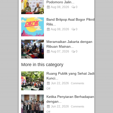
Podomoro Jalin...
Aug 08, 2026
0
Band Britpop Asal Bogor Piknik
Rilis...
Aug 08, 2026
0
Meramaikan Jakarta dengan
Ribuan Mainan...
Aug 07, 2026
0
More in this category
Ruang Publik yang Sehat Jadi
Kunci...
Jun 22, 2026
Comments
Off
Ketika Penyiaran Berhadapan
dengan...
Jun 22, 2026
Comments
Off