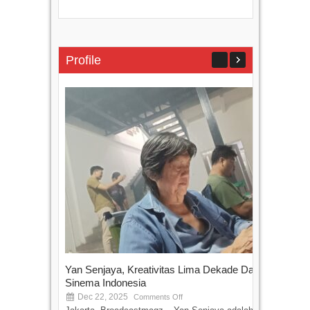
Profile
Yan Senjaya, Kreativitas Lima Dekade Dalam
Tam
Sinema Indonesia
Film
Dec 22, 2025
S
Comments Off