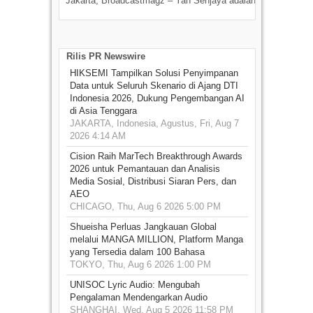
Jakarta, Broadcastmagz – Yan Senjaya adalah...
Beka
talen
Rilis PR Newswire
HIKSEMI Tampilkan Solusi Penyimpanan
Data untuk Seluruh Skenario di Ajang DTI
Indonesia 2026, Dukung Pengembangan AI
di Asia Tenggara
JAKARTA, Indonesia, Agustus, Fri, Aug 7
2026 4:14 AM
Cision Raih MarTech Breakthrough Awards
2026 untuk Pemantauan dan Analisis
Media Sosial, Distribusi Siaran Pers, dan
AEO
CHICAGO, Thu, Aug 6 2026 5:00 PM
Shueisha Perluas Jangkauan Global
melalui MANGA MILLION, Platform Manga
yang Tersedia dalam 100 Bahasa
TOKYO, Thu, Aug 6 2026 1:00 PM
UNISOC Lyric Audio: Mengubah
Pengalaman Mendengarkan Audio
SHANGHAI, Wed, Aug 5 2026 11:58 PM