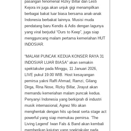
pasangan fenomenal Rizky Billar dan Lesti
Kejora ini juga akan unjuk gigi menampilkan
berbagai bakat luar biasa bersama anak-anak
Indonesia berbakat lainnya. Musisi muda
pendatang baru Kendis & Adis dengan lagunya
yang viral berjudul “Ours to Keep”, juga siap
mengguncang malam pertama kemeriahan HUT
INDOSIAR.
“MALAM PUNCAK KEDUA KONSER RAYA 31
INDOSIAR LUAR BIASA” akan semakin
spektakuler pada Minggu, 11 Januari 2026,
LIVE pukul 19.00 WIB. Host kesayangan
pemirsa yakni Raffi Ahmad, Ramzi, Gilang
Dirga, Rina Nose, Rizky Billar, Jirayut akan
memandu kemeriahan malam puncak kedua.
Penyanyi Indonesia yang berkiprah di industri
musik internasional, Agnez Mo akan
menghentak dengan hits up-beat serta stage act
powerful yang siap memukau pemirsa. ‘The
Living Legend’ Iwan Fals & Band akan kembali
memberikan kejutan yang spektakuler pada