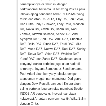
penampilannya di tahun ini dengan
berkolaborasi bersama 31 Amazing Voices para
jebolan ajang pencarian bakat INDOSIAR yang
terdiri dari Afan DA, Aulia, Eby DA, Faul Gayo,
Hari Putra, Indy Gunawan, Lady Rara, Madhani
DA, Novia DA, Owan DA, Rahm DA, Rani
Zamala, Ridwan Naibaho, Sridevi DA, Andi
Syaqirah DA7, April DA7, Arbil DA7, Chantika
DA7, Della DA7, Dinda DA7, Ferdi DA7, Mila
DA7, Mutia DA7, Nazwa DA7, Robi DA7, Suchy
DA7, Tasya DA7, Valen DA7, Whildan DA7,
Yusuf DA7, dan Zahra DA7. Kolaborasi antar
penyanyi wanita berbakat juga akan hadir di
antaranya, Isyana Sarasvati & Band bersama
Putri Ariani akan bernyanyi dibalut dengan
aransemen megah nan memukau. Dari genre
dangdut Dewi Perssik dan Lesti Kejora akan
saling bertukar lagu dan siap membuat Bestie
INDOSIAR bergoyang. Inovasi luar biasa
kolaborasi AI antara penyanyi cantik Wika Salim
dengan Cinta,