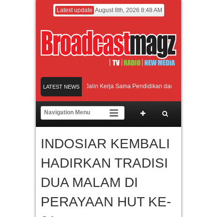
Latest update
August 8th, 2026 8:48 AM
ersitas Agung Podomoro Jalin Kerja Sama Pendidikan dan Riset untuk Cetak Tale
LATEST NEWS
 Jakarta dengan Ribuan Mainan dan Produk Bayi dari Seluruh Dunia, IBTE 2026 S
bang Inovasi dan Peluang Bisnis Industri Gifts dan Housewares Asia Tenggara, I
INDOSIAR KEMBALI
ersitas Agung Podomoro Jalin Kerja Sama Pendidikan dan Riset untuk Cetak Tale
HADIRKAN TRADISI
DUA MALAM DI
PERAYAAN HUT KE-