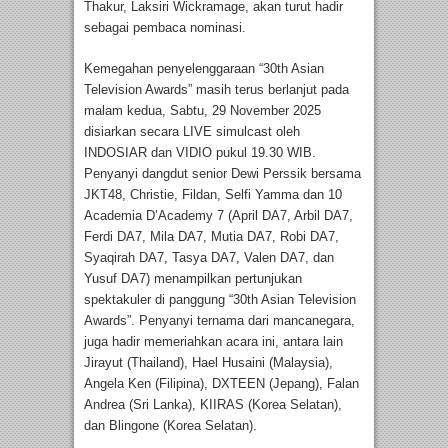
Thakur, Laksiri Wickramage, akan turut hadir
sebagai pembaca nominasi.
Kemegahan penyelenggaraan “30th Asian
Television Awards” masih terus berlanjut pada
malam kedua, Sabtu, 29 November 2025
disiarkan secara LIVE simulcast oleh
INDOSIAR dan VIDIO pukul 19.30 WIB.
Penyanyi dangdut senior Dewi Perssik bersama
JKT48, Christie, Fildan, Selfi Yamma dan 10
Academia D’Academy 7 (April DA7, Arbil DA7,
Ferdi DA7, Mila DA7, Mutia DA7, Robi DA7,
Syaqirah DA7, Tasya DA7, Valen DA7, dan
Yusuf DA7) menampilkan pertunjukan
spektakuler di panggung “30th Asian Television
Awards”. Penyanyi ternama dari mancanegara,
juga hadir memeriahkan acara ini, antara lain
Jirayut (Thailand), Hael Husaini (Malaysia),
Angela Ken (Filipina), DXTEEN (Jepang), Falan
Andrea (Sri Lanka), KIIRAS (Korea Selatan),
dan Blingone (Korea Selatan).