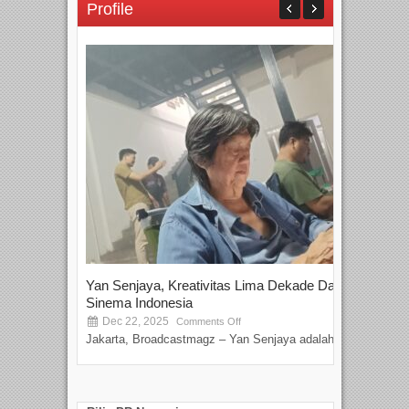
Profile
Yan Senjaya, Kreativitas Lima Dekade Dalam
Tam
Sinema Indonesia
Film
Dec 22, 2025
S
Comments Off
Jakarta, Broadcastmagz – Yan Senjaya adalah...
Beka
talen