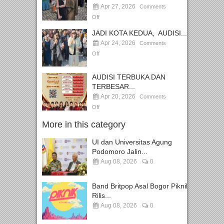
Apr 27, 2026
Comments
Off
JADI KOTA KEDUA, AUDISI...
Apr 24, 2026
Comments
Off
AUDISI TERBUKA DAN
TERBESAR...
Apr 20, 2026
Comments
Off
More in this category
UI dan Universitas Agung
Podomoro Jalin...
Aug 08, 2026
0
Band Britpop Asal Bogor Piknik
Rilis...
Aug 08, 2026
0