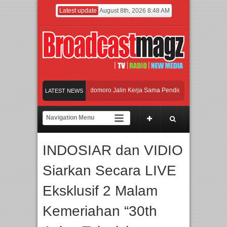
Latest update
August 8th, 2026 8:48 AM
 dan Universitas Agung Podomoro Jalin Kerja Sama Pendidikan dan Riset untuk C
LATEST NEWS
ramaikan Jakarta dengan Ribuan Mainan dan Produk Bayi dari Seluruh Dunia, IB
njadi Gerbang Inovasi dan Peluang Bisnis Industri Gifts dan Housewares Asia Te
INDOSIAR dan VIDIO
 dan Universitas Agung Podomoro Jalin Kerja Sama Pendidikan dan Riset untuk C
Siarkan Secara LIVE
Eksklusif 2 Malam
Kemeriahan “30th