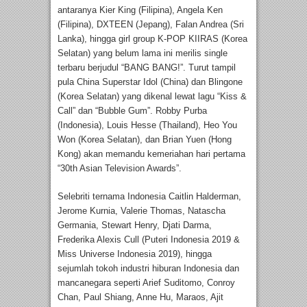
antaranya Kier King (Filipina), Angela Ken
(Filipina), DXTEEN (Jepang), Falan Andrea (Sri
Lanka), hingga girl group K-POP KIIRAS (Korea
Selatan) yang belum lama ini merilis single
terbaru berjudul “BANG BANG!”. Turut tampil
pula China Superstar Idol (China) dan Blingone
(Korea Selatan) yang dikenal lewat lagu “Kiss &
Call” dan “Bubble Gum”. Robby Purba
(Indonesia), Louis Hesse (Thailand), Heo You
Won (Korea Selatan), dan Brian Yuen (Hong
Kong) akan memandu kemeriahan hari pertama
“30th Asian Television Awards”.
Selebriti ternama Indonesia Caitlin Halderman,
Jerome Kurnia, Valerie Thomas, Natascha
Germania, Stewart Henry, Djati Darma,
Frederika Alexis Cull (Puteri Indonesia 2019 &
Miss Universe Indonesia 2019), hingga
sejumlah tokoh industri hiburan Indonesia dan
mancanegara seperti Arief Suditomo, Conroy
Chan, Paul Shiang, Anne Hu, Maraos, Ajit