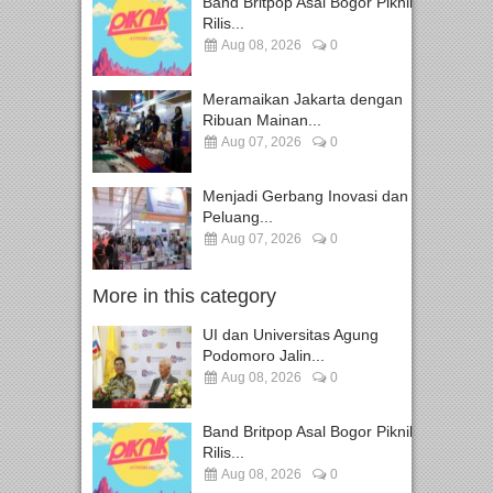
Band Britpop Asal Bogor Piknik
Rilis...
Aug 08, 2026
0
Meramaikan Jakarta dengan
Ribuan Mainan...
Aug 07, 2026
0
Menjadi Gerbang Inovasi dan
Peluang...
Aug 07, 2026
0
More in this category
UI dan Universitas Agung
Podomoro Jalin...
Aug 08, 2026
0
Band Britpop Asal Bogor Piknik
Rilis...
Aug 08, 2026
0