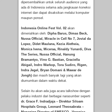
dipersembahkan untuk seluruh
audience
yang
ada di Indonesia selama ada jangkauan koneksi
internet dan dapat disaksikan melalui komputer
maupun ponsel.
Indonesia Online Fest Vol. 02
akan
dimeriahkan oleh:
Dipha Barus, Dimas Beck,
Nussa Official, Miracle in Cell No 7, Jovial da
Lopez, Didet Maulana, Kezia Aletheia,
Monica Ivena, Miceraa, Rinaldy Yunardi, Diva
The Series, Nussa Official, Hanung
Bramantyo, Vino G. Bastian, Graciella
Abigail, Indro Warkop, Tora Sudiro, Rigen,
Indra Jegel, Bryan Domani & Mawar de
Jongh)
dan masih banyak lagi yang akan
diumumkan dalam waktu dekat.
Selain itu akan ada juga acara talkshow dengan
pelaku industri dari berbagai narasumber seperti
dr. Grace F. Indradjaja – Direktur Siloam
Hospitals Group, Leonard Theosabrata –
Managing Director of SMESCO, Veronica