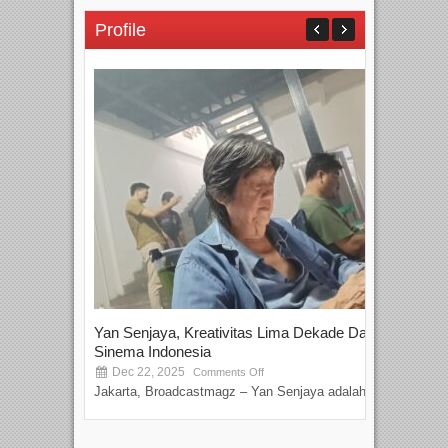
Profile
Yan Senjaya, Kreativitas Lima Dekade Dalam
Tam
Sinema Indonesia
Film
Dec 22, 2025
S
Comments Off
Jakarta, Broadcastmagz – Yan Senjaya adalah...
Beka
talen