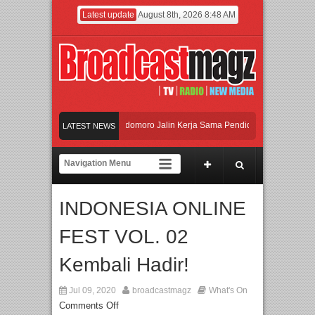
Latest update
August 8th, 2026 8:48 AM
 dan Universitas Agung Podomoro Jalin Kerja Sama Pendidikan dan Riset untuk C
LATEST NEWS
ramaikan Jakarta dengan Ribuan Mainan dan Produk Bayi dari Seluruh Dunia, IB
njadi Gerbang Inovasi dan Peluang Bisnis Industri Gifts dan Housewares Asia Te
INDONESIA ONLINE
 dan Universitas Agung Podomoro Jalin Kerja Sama Pendidikan dan Riset untuk C
FEST VOL. 02
Kembali Hadir!
Jul 09, 2020
broadcastmagz
What's On
Comments Off