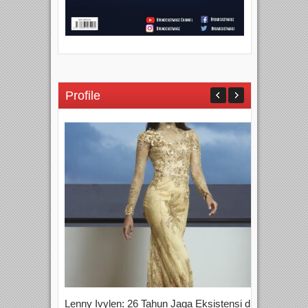
Profile
Lenny Ivylen: 26 Tahun Jaga Eksistensi di
Yan