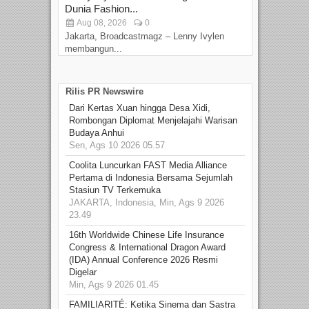
Dunia Fashion...
Sin
Aug 08, 2026
0
D
Jakarta, Broadcastmagz – Lenny Ivylen
Jaka
membangun...
Rilis PR Newswire
Dari Kertas Xuan hingga Desa Xidi,
Rombongan Diplomat Menjelajahi Warisan
Budaya Anhui
Sen, Ags 10 2026 05.57
Coolita Luncurkan FAST Media Alliance
Pertama di Indonesia Bersama Sejumlah
Stasiun TV Terkemuka
JAKARTA, Indonesia, Min, Ags 9 2026
23.49
16th Worldwide Chinese Life Insurance
Congress & International Dragon Award
(IDA) Annual Conference 2026 Resmi
Digelar
Min, Ags 9 2026 01.45
FAMILIARITÉ: Ketika Sinema dan Sastra