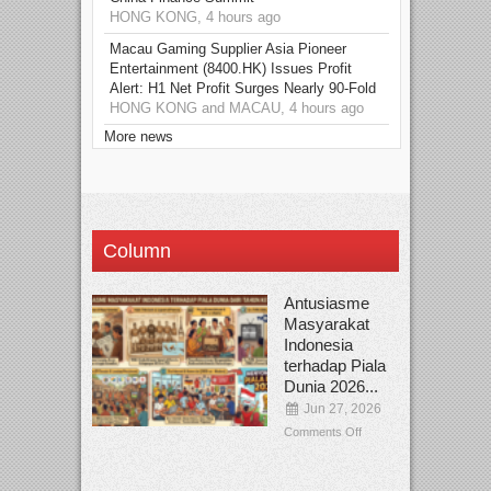
HONG KONG, 4 hours ago
Macau Gaming Supplier Asia Pioneer
Entertainment (8400.HK) Issues Profit
Alert: H1 Net Profit Surges Nearly 90-Fold
HONG KONG and MACAU, 4 hours ago
More news
Column
Antusiasme
Masyarakat
Indonesia
terhadap Piala
Dunia 2026...
Jun 27, 2026
Comments Off