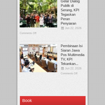
Gelar Dialog
Publik di
Serang, KPI
Tegaskan
Peran
Penyiaran
Jun 22, 2026
Comments Off
Pembinaan Isi
Siaran Jawa
Pos Multimedia
TV, KPI
Tekankan...
Jun 22, 2026
Comments Off
Book