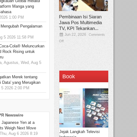
ngkauan Global melalui
atform Manga yang
Bahasa
Pembinaan Isi Siaran
2026 1:00 PM
Jawa Pos Multimedia
: Mengubah Pengalaman
TV, KPI Tekankan...
Jun 22, 2026
Comments
 5 2026 11:58 PM
Off
 Coca-Cola® Meluncurkan
d Rock Rising untuk
ru
, Agustus, Wed, Aug 5
Book
gatkan Merek tentang
i Data' yang Merugikan
5 2026 2:00 PM
 PR Newswire
: Japanese Yen at a
ets Weigh Next Move
Jejak Langkah Televisi
hu, Aug 6 2026 8:19