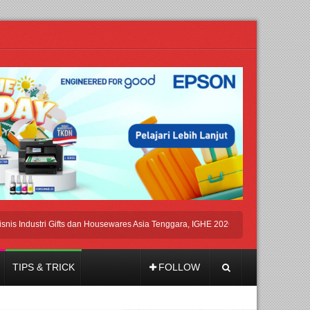
dustri Gifts dan Housewares Asia Tenggara, IGHE 2026 Kembali Digelar di Jakarta
TIPS & TRICK
FOLLOW