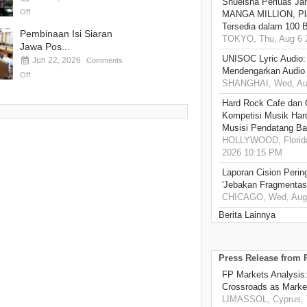
Shueisha Perluas Ja
Off
MANGA MILLION, Pl
Tersedia dalam 100 
Pembinaan Isi Siaran
TOKYO, Thu, Aug 6 
Jawa Pos...
UNISOC Lyric Audio
Jun 22, 2026
Comments
Mendengarkan Audio
Off
SHANGHAI, Wed, Aug
Hard Rock Cafe dan
Kompetisi Musik Har
Musisi Pendatang Ba
HOLLYWOOD, Florida
2026 10:15 PM
Laporan Cision Perin
'Jebakan Fragmentas
CHICAGO, Wed, Aug 
Berita Lainnya
Press Release from
FP Markets Analysis
Crossroads as Mark
LIMASSOL, Cyprus, T