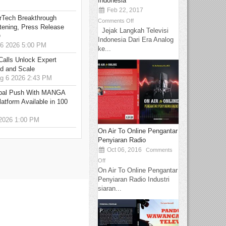
Indonesia
Feb 22, 2017
rTech Breakthrough
Comments Off
stening, Press Release
Jejak Langkah Televisi
O
Indonesia Dari Era Analog
6 2026 5:00 PM
ke...
Calls Unlock Expert
ed and Scale
 6 2026 2:43 PM
bal Push With MANGA
tform Available in 100
2026 1:00 PM
On Air To Online Pengantar
Penyiaran Radio
Oct 06, 2016
Comments
Off
On Air To Online Pengantar
Penyiaran Radio Industri
siaran...