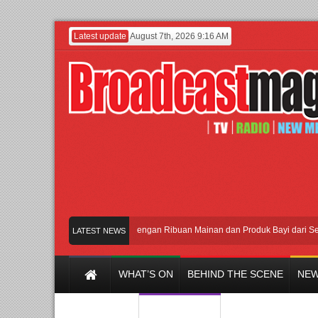
Latest update
August 7th, 2026 9:16 AM
Meramaikan Jakarta dengan Ribuan Mainan dan Produk Bayi dari Seluruh D
LATEST NEWS
WHAT’S ON
BEHIND THE SCENE
NEW
Y CHANNEL
FILM & MUSIC