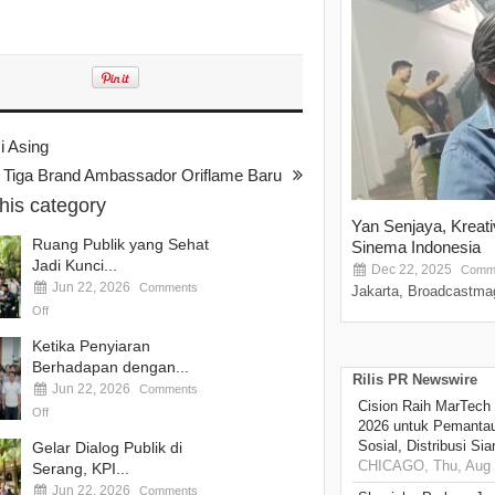
i Asing
h Tiga Brand Ambassador Oriflame Baru
this category
Yan Senjaya, Kreat
Ruang Publik yang Sehat
Sinema Indonesia
Jadi Kunci...
Dec 22, 2025
Comme
Jun 22, 2026
Comments
Jakarta, Broadcastmag
Off
Ketika Penyiaran
Berhadapan dengan...
Rilis PR Newswire
Jun 22, 2026
Comments
Cision Raih MarTech
Off
2026 untuk Pemantau
Sosial, Distribusi Si
Gelar Dialog Publik di
CHICAGO, Thu, Aug 
Serang, KPI...
Jun 22, 2026
Comments