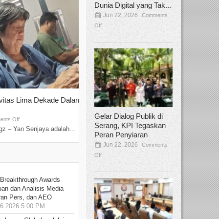
Dunia Digital yang Tak...
Jun 22, 2026
Comments
Off
ivitas Lima Dekade Dalam
Tamee Irelly Menjadi Juri Open Casti
Film Terbaru...
Gelar Dialog Publik di
Sep 08, 2025
nts Off
Comments Off
Serang, KPI Tegaskan
z – Yan Senjaya adalah...
Bekasi, Broadcastmagz – Dalam upaya me
Peran Penyiaran
talenta...
Jun 22, 2026
Comments
Off
 Breakthrough Awards
an dan Analisis Media
aran Pers, dan AEO
6 2026 5:00 PM