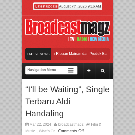
Latest update
August 7th, 2026 9:16 AM
Meramaikan Jakarta dengan Ribuan Mainan dan Produk Bayi dari Seluruh Dunia, I
LATEST NEWS
Menjadi Gerbang Inovasi dan Peluang Bisnis Industri Gifts dan Housewares Asia T
APMF 2026 Dorong Industri Beralih dari Kampanye ke Kolaborasi Jangka Panjang
“I’ll be Waiting”, Single
Rayakan Perpaduan Warisan Dan Semangat Lokal, BIRKENSTOCK INDONESIA Mem
Terbaru Aldi
Meramaikan Jakarta dengan Ribuan Mainan dan Produk Bayi dari Seluruh Dunia, I
Handaling
Mar 22, 2024
broadcastmagz
Film &
,
Comments Off
Music
What's On