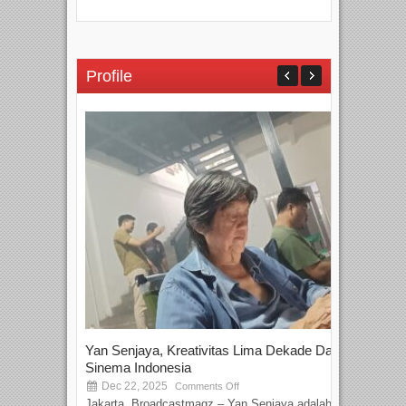
Profile
Yan Senjaya, Kreativitas Lima Dekade Dalam
Tam
Sinema Indonesia
Film
Dec 22, 2025
S
Comments Off
Jakarta, Broadcastmagz – Yan Senjaya adalah...
Beka