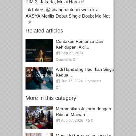
PIM 3, Jakarta, Mulai Hari ini!
TikTokers @sibangbarituhcewe a.k.a
AXSYA Merilis Debut Single Doubt Me Not
Related articles
Ceritakan Romansa Dan
Kehidupan, Aldi...
Sep 27, 2024
Comments Off
Aldi Handaling Hadirkan Single
Kedua...
Jun 15, 2024
Comments
Off
More in this category
Meramaikan Jakarta dengan
Ribuan Mainan...
Aug 07, 2026
0
Menjadi Gerbang Inovasi dan