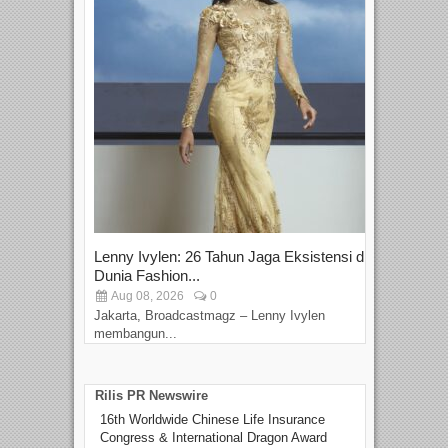
Lenny Ivylen: 26 Tahun Jaga Eksistensi di
Yan
Dunia Fashion...
Sin
Aug 08, 2026
0
D
Jakarta, Broadcastmagz – Lenny Ivylen
Jaka
membangun...
Rilis PR Newswire
16th Worldwide Chinese Life Insurance
Congress & International Dragon Award