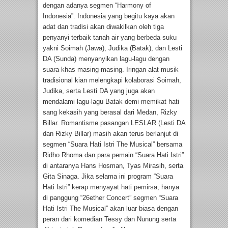
dengan adanya segmen “Harmony of
Indonesia”. Indonesia yang begitu kaya akan
adat dan tradisi akan diwakilkan oleh tiga
penyanyi terbaik tanah air yang berbeda suku
yakni Soimah (Jawa), Judika (Batak), dan Lesti
DA (Sunda) menyanyikan lagu-lagu dengan
suara khas masing-masing. Iringan alat musik
tradisional kian melengkapi kolaborasi Soimah,
Judika, serta Lesti DA yang juga akan
mendalami lagu-lagu Batak demi memikat hati
sang kekasih yang berasal dari Medan, Rizky
Billar. Romantisme pasangan LESLAR (Lesti DA
dan Rizky Billar) masih akan terus berlanjut di
segmen “Suara Hati Istri The Musical” bersama
Ridho Rhoma dan para pemain “Suara Hati Istri”
di antaranya Hans Hosman, Tyas Mirasih, serta
Gita Sinaga. Jika selama ini program “Suara
Hati Istri” kerap menyayat hati pemirsa, hanya
di panggung “26ether Concert” segmen “Suara
Hati Istri The Musical” akan luar biasa dengan
peran dari komedian Tessy dan Nunung serta