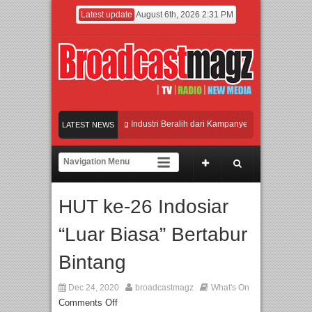
Latest update
August 6th, 2026 2:31 PM
it”
APMF 2026 Dorong Industri Beralih dari Kampanye ke Kolaborasi Jangka 
LATEST NEWS
l, BIRKENSTOCK INDONESIA Membuka Took di Ubud, Bali
kan Kualitas SDM melalui Basic Mechanic Course
HUT ke-26 Indosiar
 feat. Marcello Tahitoe dan Sandhy Sondoro
Afan Hadirkan Hipdut Modern “Jan
“Luar Biasa” Bertabur
Bintang
Dec 24, 2020
broadcastmagz
What's On
Comments Off