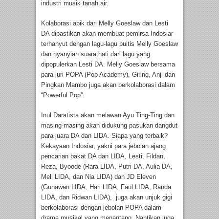
industri musik tanah air.
Kolaborasi apik dari Melly Goeslaw dan Lesti
DA dipastikan akan membuat pemirsa Indosiar
terhanyut dengan lagu-lagu puitis Melly Goeslaw
dan nyanyian suara hati dari lagu yang
dipopulerkan Lesti DA. Melly Goeslaw bersama
para juri POPA (Pop Academy), Giring, Anji dan
Pingkan Mambo juga akan berkolaborasi dalam
“Powerful Pop”.
Inul Daratista akan melawan Ayu Ting-Ting dan
masing-masing akan didukung pasukan dangdut
para juara DA dan LIDA. Siapa yang terbaik?
Kekayaan Indosiar, yakni para jebolan ajang
pencarian bakat DA dan LIDA, Lesti, Fildan,
Reza, Byoode (Rara LIDA, Putri DA, Aulia DA,
Meli LIDA, dan Nia LIDA) dan JD Eleven
(Gunawan LIDA, Hari LIDA, Faul LIDA, Randa
LIDA, dan Ridwan LIDA), juga akan unjuk gigi
berkolaborasi dengan jebolan POPA dalam
drama musikal yang menantang. Nantikan juga