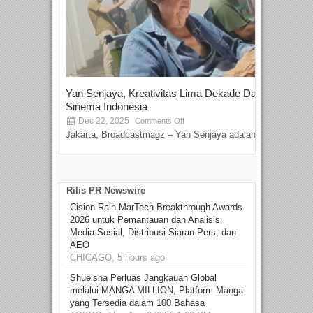
Yan Senjaya, Kreativitas Lima Dekade Dalam
Tam
Sinema Indonesia
Film
Dec 22, 2025
S
Comments Off
Jakarta, Broadcastmagz – Yan Senjaya adalah...
Beka
talen
Rilis PR Newswire
Cision Raih MarTech Breakthrough Awards
2026 untuk Pemantauan dan Analisis
Media Sosial, Distribusi Siaran Pers, dan
AEO
CHICAGO, 5 hours ago
Shueisha Perluas Jangkauan Global
melalui MANGA MILLION, Platform Manga
yang Tersedia dalam 100 Bahasa