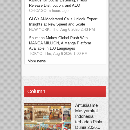
Awards for Social Listening, Press
Release Distribution, and AEO
CHICAGO, 5 hours ago
GLG's AI-Moderated Calls Unlock Expert
Insights at New Speed and Scale
NEW YORK, Thu, Aug 6 2026 2:43 PM
Shueisha Makes Global Push With
MANGA MILLION, A Manga Platform
Available in 100 Languages
TOKYO, Thu, Aug 6 2026 1:00 PM
More news
Column
Antusiasme
Masyarakat
Indonesia
terhadap Piala
Dunia 2026...