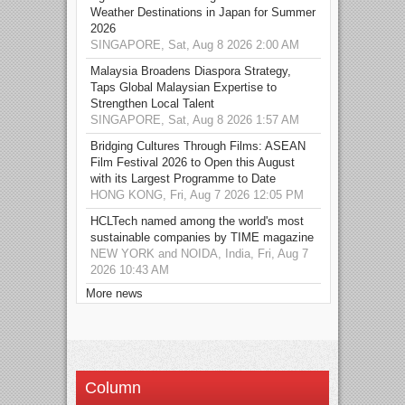
Weather Destinations in Japan for Summer
2026
SINGAPORE, Sat, Aug 8 2026 2:00 AM
Malaysia Broadens Diaspora Strategy,
Taps Global Malaysian Expertise to
Strengthen Local Talent
SINGAPORE, Sat, Aug 8 2026 1:57 AM
Bridging Cultures Through Films: ASEAN
Film Festival 2026 to Open this August
with its Largest Programme to Date
HONG KONG, Fri, Aug 7 2026 12:05 PM
HCLTech named among the world's most
sustainable companies by TIME magazine
NEW YORK and NOIDA, India, Fri, Aug 7
2026 10:43 AM
More news
Column