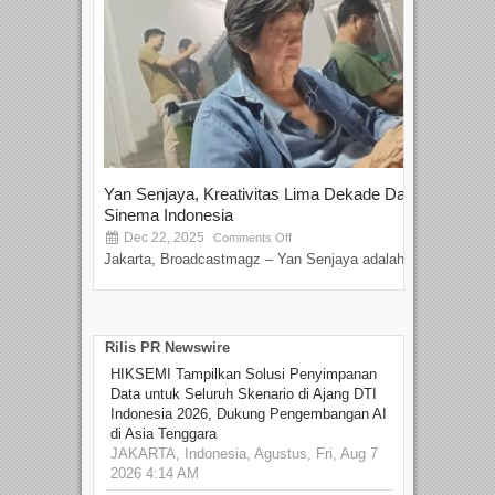
Yan Senjaya, Kreativitas Lima Dekade Dalam
Tam
Sinema Indonesia
Film
Dec 22, 2025
S
Comments Off
Jakarta, Broadcastmagz – Yan Senjaya adalah...
Beka
talen
Rilis PR Newswire
HIKSEMI Tampilkan Solusi Penyimpanan
Data untuk Seluruh Skenario di Ajang DTI
Indonesia 2026, Dukung Pengembangan AI
di Asia Tenggara
JAKARTA, Indonesia, Agustus, Fri, Aug 7
2026 4:14 AM