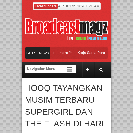
Latest update
August 8th, 2026 8:48 AM
UI dan Universitas Agung Podomoro Jalin Kerja Sama Pendidikan dan Riset untu
LATEST NEWS
Meramaikan Jakarta dengan Ribuan Mainan dan Produk Bayi dari Seluruh Dunia,
Menjadi Gerbang Inovasi dan Peluang Bisnis Industri Gifts dan Housewares Asia
HOOQ TAYANGKAN
UI dan Universitas Agung Podomoro Jalin Kerja Sama Pendidikan dan Riset untu
MUSIM TERBARU
SUPERGIRL DAN
THE FLASH DI HARI