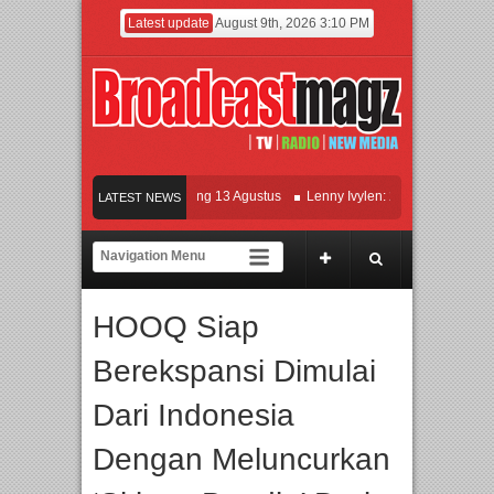
Latest update
August 9th, 2026 3:10 PM
m KETOK MEJIK Siap Tayang 13 Agustus
Lenny Ivylen: 26 Tahun Jaga Eksisten
LATEST NEWS
dan Universitas Agung Podomoro Jalin Kerja Sama Pendidikan dan Riset untuk Ce
amaikan Jakarta dengan Ribuan Mainan dan Produk Bayi dari Seluruh Dunia, IBT
HOOQ Siap
Berekspansi Dimulai
Dari Indonesia
Dengan Meluncurkan