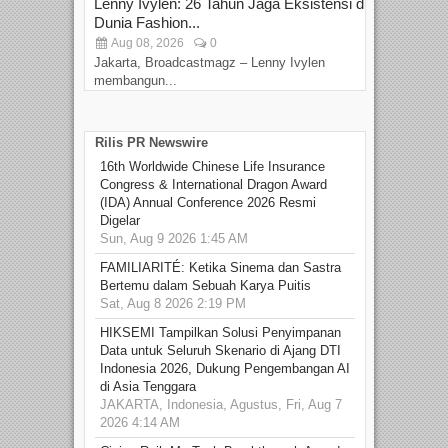
Lenny Ivylen: 26 Tahun Jaga Eksistensi di
Yan
Dunia Fashion...
Sin
Aug 08, 2026
0
D
Jakarta, Broadcastmagz – Lenny Ivylen
Jaka
membangun...
Rilis PR Newswire
16th Worldwide Chinese Life Insurance
Congress & International Dragon Award
(IDA) Annual Conference 2026 Resmi
Digelar
Sun, Aug 9 2026 1:45 AM
FAMILIARITÉ: Ketika Sinema dan Sastra
Bertemu dalam Sebuah Karya Puitis
Sat, Aug 8 2026 2:19 PM
HIKSEMI Tampilkan Solusi Penyimpanan
Data untuk Seluruh Skenario di Ajang DTI
Indonesia 2026, Dukung Pengembangan AI
di Asia Tenggara
JAKARTA, Indonesia, Agustus, Fri, Aug 7
2026 4:14 AM