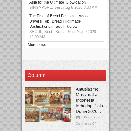
Asia for the Ultimate 'Glow-cation'
SINGAPORE, Sun, Aug 9 2026 3:00 AM
The Rise of Bread Festivals: Agoda
Unveils Top "Bread Pilgrimage"
Destinations in South Korea
SEOUL, South Korea, Sun, Aug 9 2026
12:00 AM
More news
Column
Antusiasme
Masyarakat
Indonesia
terhadap Piala
Dunia 2026...
Jun 27, 2026
Comments Off