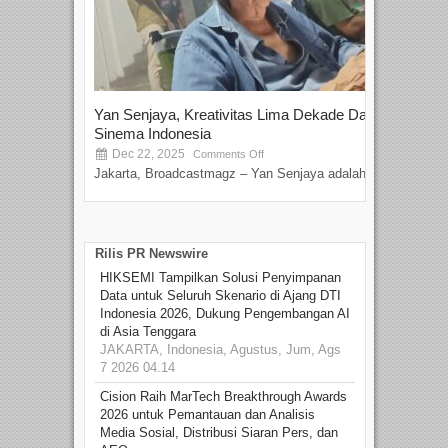
Yan Senjaya, Kreativitas Lima Dekade Dalam
Tam
Sinema Indonesia
Film
Dec 22, 2025
S
Comments Off
Jakarta, Broadcastmagz – Yan Senjaya adalah...
Beka
talen
Rilis PR Newswire
HIKSEMI Tampilkan Solusi Penyimpanan
Data untuk Seluruh Skenario di Ajang DTI
Indonesia 2026, Dukung Pengembangan AI
di Asia Tenggara
JAKARTA, Indonesia, Agustus, Jum, Ags
7 2026 04.14
Cision Raih MarTech Breakthrough Awards
2026 untuk Pemantauan dan Analisis
Media Sosial, Distribusi Siaran Pers, dan