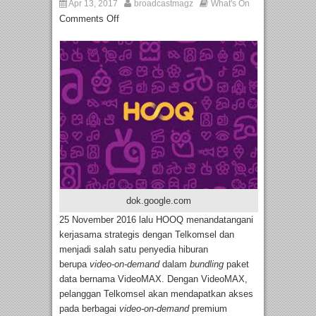
Apr 13, 2017
broadcastmagz
What's On
Comments Off
dok.google.com
25 November 2016 lalu HOOQ menandatangani
kerjasama strategis dengan Telkomsel dan
menjadi salah satu penyedia hiburan
berupa
video-on-demand
dalam
bundling
paket
data bernama VideoMAX. Dengan VideoMAX,
pelanggan Telkomsel akan mendapatkan akses
pada berbagai
video-on-demand
premium