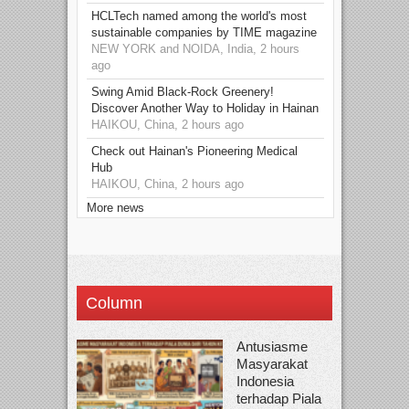
HCLTech named among the world's most
sustainable companies by TIME magazine
NEW YORK and NOIDA, India, 2 hours
ago
Swing Amid Black‑Rock Greenery!
Discover Another Way to Holiday in Hainan
HAIKOU, China, 2 hours ago
Check out Hainan's Pioneering Medical
Hub
HAIKOU, China, 2 hours ago
More news
Column
Antusiasme
Masyarakat
Indonesia
terhadap Piala