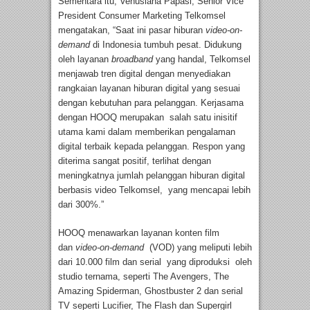
Sementara itu, Venusiana Papasi, Senior Vice
President Consumer Marketing Telkomsel
mengatakan, “Saat ini pasar hiburan
video-on-
demand
di Indonesia tumbuh pesat. Didukung
oleh layanan
broadband
yang handal, Telkomsel
menjawab tren digital dengan menyediakan
rangkaian layanan hiburan digital yang sesuai
dengan kebutuhan para pelanggan. Kerjasama
dengan HOOQ merupakan salah satu inisitif
utama kami dalam memberikan pengalaman
digital terbaik kepada pelanggan. Respon yang
diterima sangat positif, terlihat dengan
meningkatnya jumlah pelanggan hiburan digital
berbasis video Telkomsel, yang mencapai lebih
dari 300%.”
HOOQ menawarkan layanan konten film
dan
video-on-demand
(VOD) yang meliputi lebih
dari 10.000 film dan serial yang diproduksi oleh
studio ternama, seperti The Avengers, The
Amazing Spiderman, Ghostbuster 2 dan serial
TV seperti Lucifier, The Flash dan Supergirl