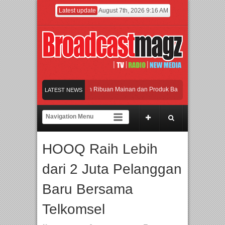
Latest update
August 7th, 2026 9:16 AM
eramaikan Jakarta dengan Ribuan Mainan dan Produk Bayi dari Seluruh Dunia, I
LATEST NEWS
enjadi Gerbang Inovasi dan Peluang Bisnis Industri Gifts dan Housewares Asia T
PMF 2026 Dorong Industri Beralih dari Kampanye ke Kolaborasi Jangka Panjang
HOOQ Raih Lebih
Rayakan Perpaduan Warisan Dan Semangat Lokal, BIRKENSTOCK INDONESIA Mem
dari 2 Juta Pelanggan
eramaikan Jakarta dengan Ribuan Mainan dan Produk Bayi dari Seluruh Dunia, I
Baru Bersama
Telkomsel