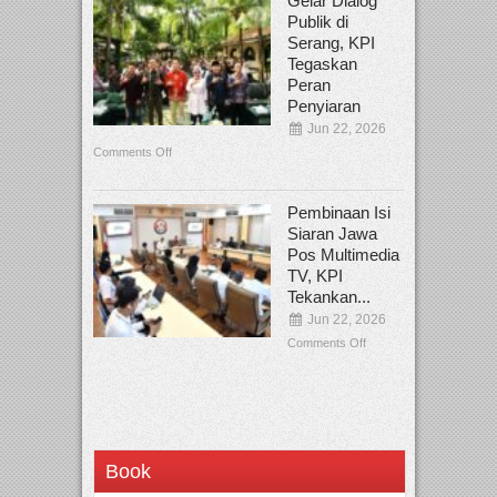
Gelar Dialog
Publik di
Serang, KPI
Tegaskan
Peran
Penyiaran
Jun 22, 2026
Comments Off
Pembinaan Isi
Siaran Jawa
Pos Multimedia
TV, KPI
Tekankan...
Jun 22, 2026
Comments Off
Book