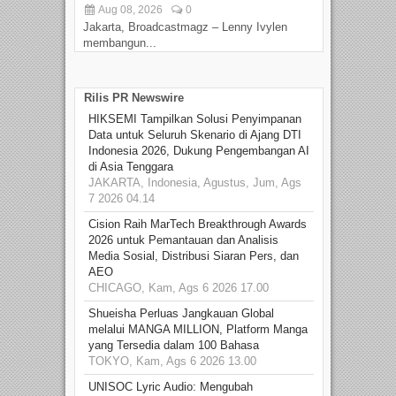
Aug 08, 2026
0
D
Jakarta, Broadcastmagz – Lenny Ivylen
Jaka
membangun...
Rilis PR Newswire
HIKSEMI Tampilkan Solusi Penyimpanan
Data untuk Seluruh Skenario di Ajang DTI
Indonesia 2026, Dukung Pengembangan AI
di Asia Tenggara
JAKARTA, Indonesia, Agustus, Jum, Ags
7 2026 04.14
Cision Raih MarTech Breakthrough Awards
2026 untuk Pemantauan dan Analisis
Media Sosial, Distribusi Siaran Pers, dan
AEO
CHICAGO, Kam, Ags 6 2026 17.00
Shueisha Perluas Jangkauan Global
melalui MANGA MILLION, Platform Manga
yang Tersedia dalam 100 Bahasa
TOKYO, Kam, Ags 6 2026 13.00
UNISOC Lyric Audio: Mengubah