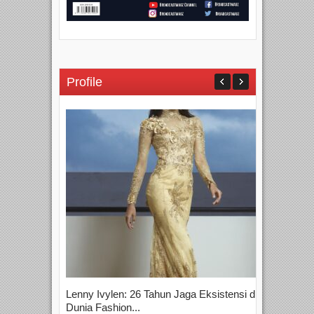
Profile
Lenny Ivylen: 26 Tahun Jaga Eksistensi di
Yan
Dunia Fashion...
Sin