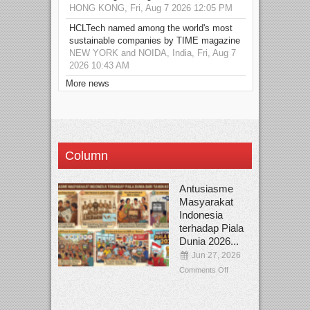
HONG KONG, Fri, Aug 7 2026 12:05 PM
HCLTech named among the world's most
sustainable companies by TIME magazine
NEW YORK and NOIDA, India, Fri, Aug 7
2026 10:43 AM
More news
Column
Antusiasme
Masyarakat
Indonesia
terhadap Piala
Dunia 2026...
Jun 27, 2026
Comments Off