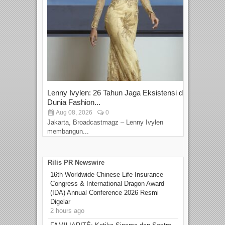
Lenny Ivylen: 26 Tahun Jaga Eksistensi di
Yan
Dunia Fashion...
Sin
Aug 08, 2026
0
D
Jakarta, Broadcastmagz – Lenny Ivylen
Jaka
membangun...
Rilis PR Newswire
16th Worldwide Chinese Life Insurance
Congress & International Dragon Award
(IDA) Annual Conference 2026 Resmi
Digelar
2 hours ago