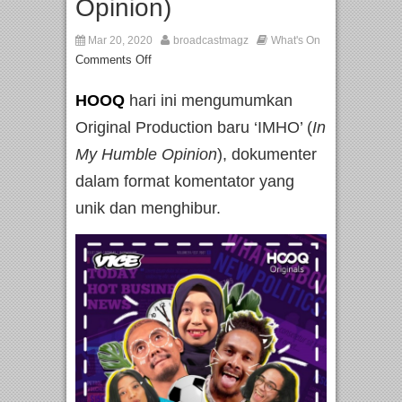
Opinion)
Mar 20, 2020
broadcastmagz
What's On
Comments Off
HOOQ
hari ini mengumumkan
Original Production baru ‘IMHO’ (
In
My Humble Opinion
), dokumenter
dalam format komentator yang
unik dan menghibur.