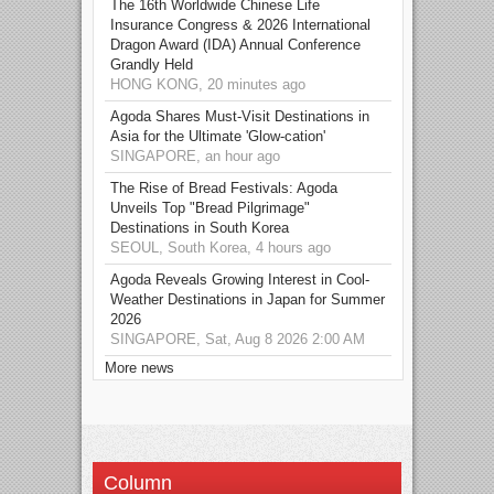
The 16th Worldwide Chinese Life
Insurance Congress & 2026 International
Dragon Award (IDA) Annual Conference
Grandly Held
HONG KONG, 20 minutes ago
Agoda Shares Must-Visit Destinations in
Asia for the Ultimate 'Glow-cation'
SINGAPORE, an hour ago
The Rise of Bread Festivals: Agoda
Unveils Top "Bread Pilgrimage"
Destinations in South Korea
SEOUL, South Korea, 4 hours ago
Agoda Reveals Growing Interest in Cool-
Weather Destinations in Japan for Summer
2026
SINGAPORE, Sat, Aug 8 2026 2:00 AM
More news
Column