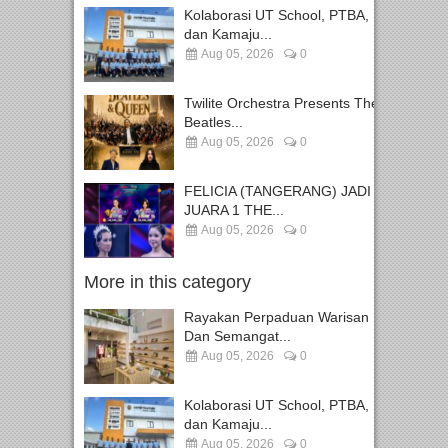
Kolaborasi UT School, PTBA,
dan Kamaju...
Aug 05, 2026
0
Twilite Orchestra Presents The
Beatles...
Aug 05, 2026
0
FELICIA (TANGERANG) JADI
JUARA 1 THE...
Aug 05, 2026
0
More in this category
Rayakan Perpaduan Warisan
Dan Semangat...
Aug 05, 2026
0
Kolaborasi UT School, PTBA,
dan Kamaju...
Aug 05, 2026
0