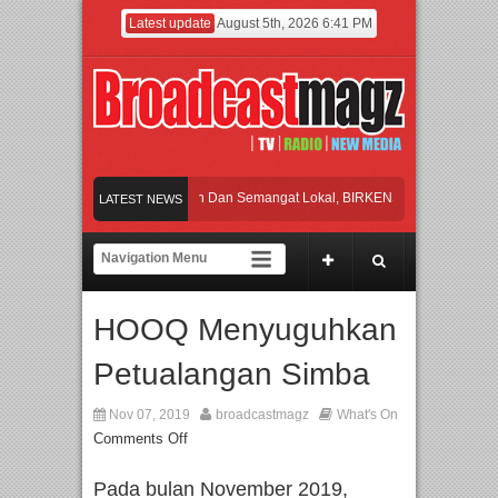
Latest update
August 5th, 2026 6:41 PM
yakan Perpaduan Warisan Dan Semangat Lokal, BIRKENSTOCK INDONESIA Memb
LATEST NEWS
laborasi UT School, PTBA, dan Kamaju Tingkatkan Kualitas SDM melalui Basic M
ilite Orchestra Presents The Beatles & Queen – feat. Marcello Tahitoe dan Sandhy
HOOQ Menyuguhkan
wancara Eksklusif Pemain Sinetron Biarkan Hati Bicara, Febby Rastanty, Rangga
Petualangan Simba
yakan Perpaduan Warisan Dan Semangat Lokal, BIRKENSTOCK INDONESIA Memb
Nov 07, 2019
broadcastmagz
What's On
Comments Off
Pada bulan November 2019,