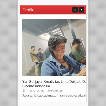
Profile
Yan Senjaya, Kreativitas Lima Dekade Dalam
Tam
Sinema Indonesia
Film
Dec 22, 2025
S
Comments Off
Jakarta, Broadcastmagz – Yan Senjaya adalah...
Beka
talen