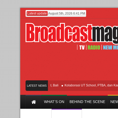
Latest update
August 5th, 2026 6:41 PM
SIA Membuka Took di Ubud, Bali
Kolaborasi UT School, PTBA, dan Kamaju T
LATEST NEWS
WHAT’S ON
BEHIND THE SCENE
NEW
Y CHANNEL
FILM & MUSIC