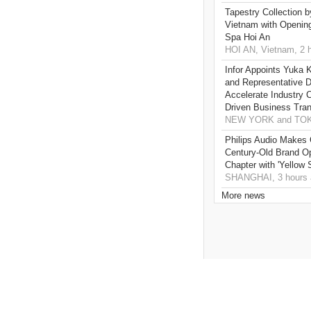
Tapestry Collection b
Vietnam with Openin
Spa Hoi An
HOI AN, Vietnam, 2 
Infor Appoints Yuka 
and Representative Di
Accelerate Industry 
Driven Business Tran
NEW YORK and TOKY
Philips Audio Makes 
Century-Old Brand O
Chapter with 'Yellow
SHANGHAI, 3 hours 
More news