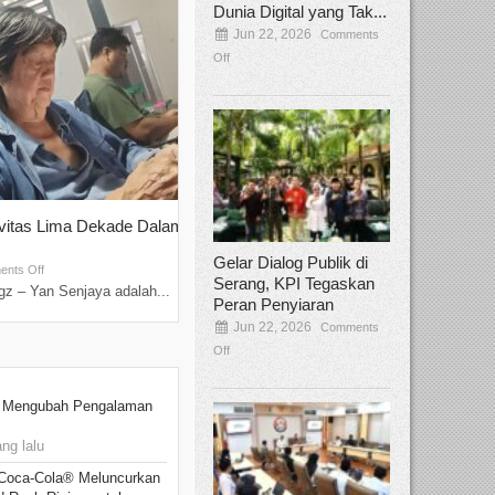
Dunia Digital yang Tak...
Jun 22, 2026
Comments
Off
ivitas Lima Dekade Dalam
Tamee Irelly Menjadi Juri Open Casti
Film Terbaru...
Gelar Dialog Publik di
Sep 08, 2025
nts Off
Comments Off
Serang, KPI Tegaskan
z – Yan Senjaya adalah...
Bekasi, Broadcastmagz – Dalam upaya me
Peran Penyiaran
talenta...
Jun 22, 2026
Comments
Off
: Mengubah Pengalaman
ng lalu
 Coca-Cola® Meluncurkan