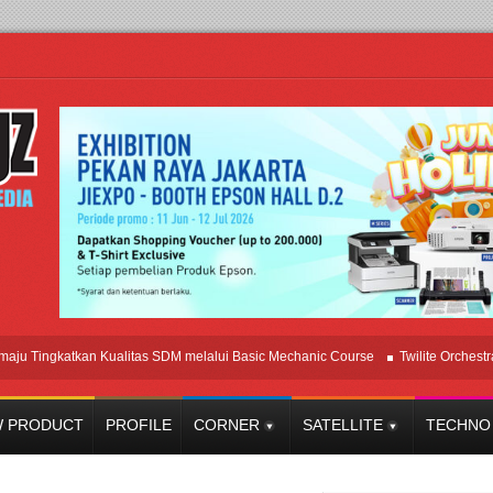
ingkatkan Kualitas SDM melalui Basic Mechanic Course
Twilite Orchestra Pre
 PRODUCT
PROFILE
CORNER
SATELLITE
TECHNO