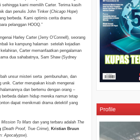
 sehingga kami memilih Carter. Terima kasih
k dan penulis John Tinker (
Chicago Hope
)
ang berbeda. Kami optimis cerita drama
h para pelanggan HOOQ.”
ngenai Harley Carter (Jerry O’Connell), seorang
embali ke kampung halaman setelah kejadian
 kelahiran, Carter memanfaatkan pengalaman
bersama dua sahabatnya, Sam Shaw (Sydney
mbah unsur misteri serta pembunuhan, dan
ng unik. Carter merupakan kisah mengenai
g halamannya dan bertemu dengan orang –
g berbeda dalam hidup mereka namun tetap
enonton dapat menikmati drama detektif yang
Profile
, Mission To Mars
dan yang terbaru adalah
The
ng
(
Death Proof, True Crime
),
Kristian Bruun
n: Apocalypse
).