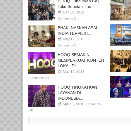
HOOQ Luncurkan Cek
Toko Sebelah The...
Dec 19, 2018
Comments Off
BHAK, NASKAH ASAL
INDIA TERPILIH...
May 12, 2018
Comments Off
HOOQ SEMAKIN
MEMPERKUAT KONTEN
LOKAL DI...
May 12, 2018
Comments Off
HOOQ TINGKATKAN
LAYANAN DI
INDONESIA...
Apr 21, 2018
Comments
Off