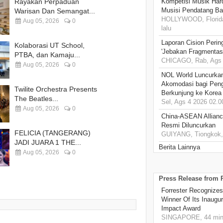
Rayakan Perpaduan
Kompetisi Musik Har
Musisi Pendatang Ba
Warisan Dan Semangat...
HOLLYWOOD, Florida
Aug 05, 2026
0
lalu
Laporan Cision Perin
Kolaborasi UT School,
'Jebakan Fragmentas
PTBA, dan Kamaju...
CHICAGO, Rab, Ags 
Aug 05, 2026
0
NOL World Luncurka
Akomodasi bagi Pen
Twilite Orchestra Presents
Berkunjung ke Korea
The Beatles...
Sel, Ags 4 2026 02.0
Aug 05, 2026
0
China-ASEAN Alliance
Resmi Diluncurkan
FELICIA (TANGERANG)
GUIYANG, Tiongkok, 
JADI JUARA 1 THE...
Berita Lainnya
Aug 05, 2026
0
Press Release from
Forrester Recognizes
Winner Of Its Inaugu
Impact Award
SINGAPORE, 44 min