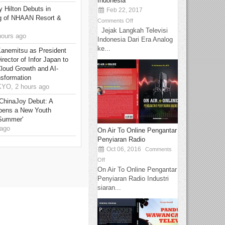
Indonesia
y Hilton Debuts in
Feb 22, 2017
g of NHAAN Resort &
Comments Off
Jejak Langkah Televisi
hours ago
Indonesia Dari Era Analog
ke...
Kanemitsu as President
rector of Infor Japan to
Cloud Growth and AI-
sformation
O, 2 hours ago
ChinaJoy Debut: A
pens a New Youth
 Summer'
ago
On Air To Online Pengantar
Penyiaran Radio
Oct 06, 2016
Comments
Off
On Air To Online Pengantar
Penyiaran Radio Industri
siaran...