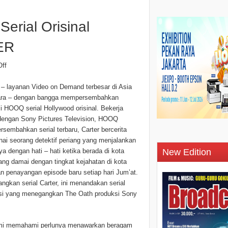
rial Orisinal
ER
ff
 layanan Video on Demand terbesar di Asia
ara – dengan bangga mempersembahkan
i HOOQ serial Hollywood orisinal. Bekerja
engan Sony Pictures Television, HOOQ
sembahkan serial terbaru, Carter bercerita
ai seorang detektif periang yang menjalankan
a dengan hati – hati ketika berada di kota
New Edition
yang damai dengan tingkat kejahatan di kota
an penayangan episode baru setiap hari Jum’at.
kan serial Carter, ini menandakan serial
lisi yang menegangkan The Oath produksi Sony
Kami memahami perlunya menawarkan beragam