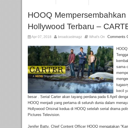
HOOQ Mempersembahkan Se
Hollywood Terbaru – CART
Comments O
Apr 07, 2018
broadcastmagz
What's On
HOOQ –
Tengg
kembal
sama d
memper
mengen
tugasny
kecil 
besar . Serial Carter akan tayang perdana pada 6 April deng
HOOQ menjadi yang pertama di seluruh dunia dalam menayang
Hollywood Orisinal kedua di HOOQ setelah serial drama po
Pictures Television.
Jenifer Batty, Chief Content Officer HOOQ mengatakan “