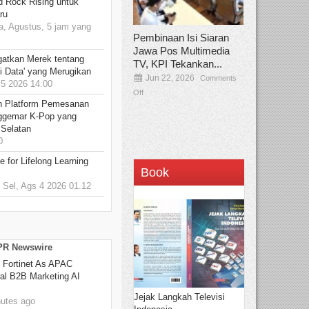
d Rock Rising untuk
ru
, Agustus, 5 jam yang
Pembinaan Isi Siaran
Jawa Pos Multimedia
gatkan Merek tentang
TV, KPI Tekankan...
i Data' yang Merugikan
Jun 22, 2026
Comments
5 2026 14.00
Off
n Platform Pemesanan
ggemar K-Pop yang
 Selatan
0
 for Lifelong Learning
Book
Sel, Ags 4 2026 01.12
 PR Newswire
 Fortinet As APAC
ral B2B Marketing AI
Jejak Langkah Televisi
utes ago