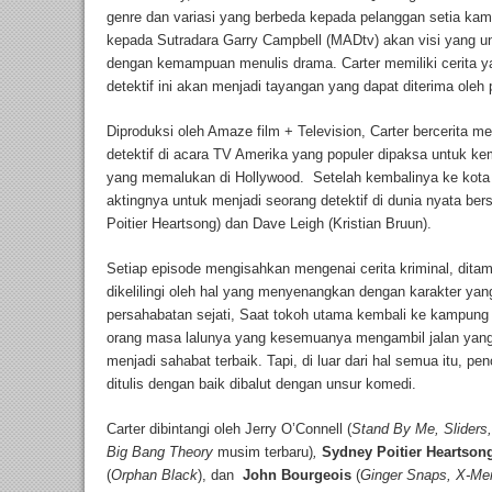
genre dan variasi yang berbeda kepada pelanggan setia kami
kepada Sutradara Garry Campbell (MADtv) akan visi yang uni
dengan kemampuan menulis drama. Carter memiliki cerita y
detektif ini akan menjadi tayangan yang dapat diterima ole
Diproduksi oleh Amaze film + Television, Carter bercerita me
detektif di acara TV Amerika yang populer dipaksa untuk k
yang memalukan di Hollywood. Setelah kembalinya ke kota
aktingnya untuk menjadi seorang detektif di dunia nyata 
Poitier Heartsong) dan Dave Leigh (Kristian Bruun).
Setiap episode mengisahkan mengenai cerita kriminal, dita
dikelilingi oleh hal yang menyenangkan dengan karakter ya
persahabatan sejati, Saat tokoh utama kembali ke kampun
orang masa lalunya yang kesemuanya mengambil jalan yan
menjadi sahabat terbaik. Tapi, di luar dari hal semua itu, p
ditulis dengan baik dibalut dengan unsur komedi.
Carter dibintangi oleh Jerry O’Connell (
Stand By Me, Sliders
Big Bang Theory
musim terbaru)
,
Sydney Poitier Heartso
(
Orphan Black
), dan
John Bourgeois
(
Ginger Snaps, X-Me