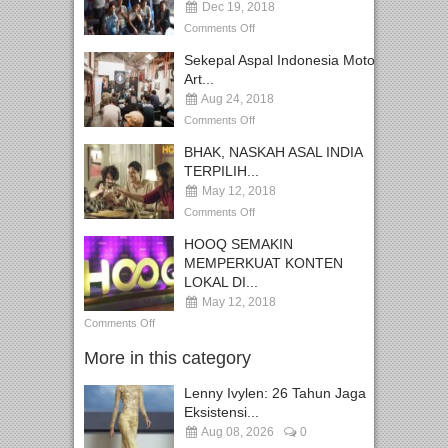
Dec 19, 2018
Comments Off
Sekepal Aspal Indonesia Moto
Art...
Aug 24, 2018
Comments Off
BHAK, NASKAH ASAL INDIA
TERPILIH...
May 12, 2018
Comments Off
HOOQ SEMAKIN
MEMPERKUAT KONTEN
LOKAL DI...
May 12, 2018
Comments Off
More in this category
Lenny Ivylen: 26 Tahun Jaga
Eksistensi...
Aug 08, 2026
0