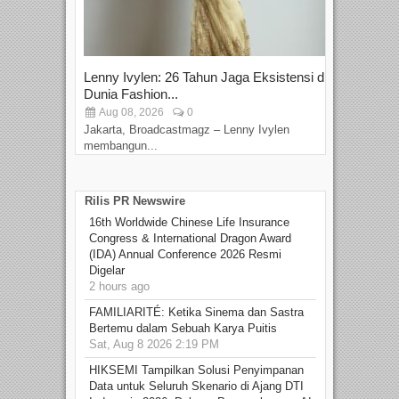
Lenny Ivylen: 26 Tahun Jaga Eksistensi di
Yan
Dunia Fashion...
Sin
Aug 08, 2026
0
D
Jakarta, Broadcastmagz – Lenny Ivylen
Jaka
membangun...
Rilis PR Newswire
16th Worldwide Chinese Life Insurance
Congress & International Dragon Award
(IDA) Annual Conference 2026 Resmi
Digelar
2 hours ago
FAMILIARITÉ: Ketika Sinema dan Sastra
Bertemu dalam Sebuah Karya Puitis
Sat, Aug 8 2026 2:19 PM
HIKSEMI Tampilkan Solusi Penyimpanan
Data untuk Seluruh Skenario di Ajang DTI