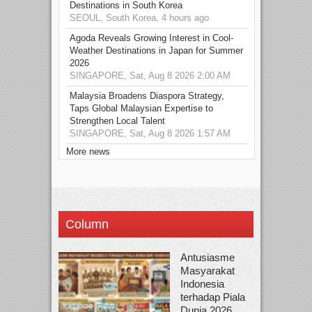
Destinations in South Korea
SEOUL, South Korea, 4 hours ago
Agoda Reveals Growing Interest in Cool-
Weather Destinations in Japan for Summer
2026
SINGAPORE, Sat, Aug 8 2026 2:00 AM
Malaysia Broadens Diaspora Strategy,
Taps Global Malaysian Expertise to
Strengthen Local Talent
SINGAPORE, Sat, Aug 8 2026 1:57 AM
More news
Column
Antusiasme
Masyarakat
Indonesia
terhadap Piala
Dunia 2026...