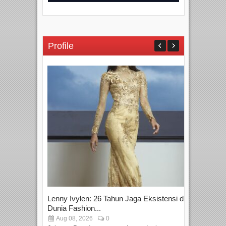
Profile
Lenny Ivylen: 26 Tahun Jaga Eksistensi di
Yan
Dunia Fashion...
Sin
Aug 08, 2026
0
D