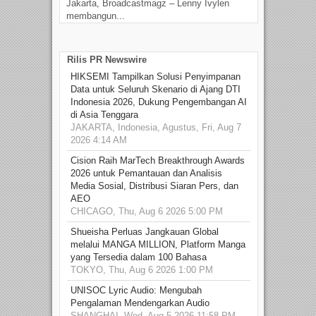
Jakarta, Broadcastmagz – Lenny Ivylen
Jaka
membangun...
Rilis PR Newswire
HIKSEMI Tampilkan Solusi Penyimpanan
Data untuk Seluruh Skenario di Ajang DTI
Indonesia 2026, Dukung Pengembangan AI
di Asia Tenggara
JAKARTA, Indonesia, Agustus, Fri, Aug 7
2026 4:14 AM
Cision Raih MarTech Breakthrough Awards
2026 untuk Pemantauan dan Analisis
Media Sosial, Distribusi Siaran Pers, dan
AEO
CHICAGO, Thu, Aug 6 2026 5:00 PM
Shueisha Perluas Jangkauan Global
melalui MANGA MILLION, Platform Manga
yang Tersedia dalam 100 Bahasa
TOKYO, Thu, Aug 6 2026 1:00 PM
UNISOC Lyric Audio: Mengubah
Pengalaman Mendengarkan Audio
SHANGHAI, Wed, Aug 5 2026 11:58 PM