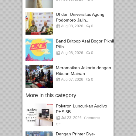
UI dan Universitas Agung
Podomoro Jalin...
Aug 08, 2026
0
Band Britpop Asal Bogor Piknik
Rilis...
Aug 08, 2026
0
Meramaikan Jakarta dengan
Ribuan Mainan...
Aug 07, 2026
0
More in this category
Polytron Luncurkan Audivo
PHS 5B
Jul 23, 2026
Comments
Off
Dengan Printer Dye-