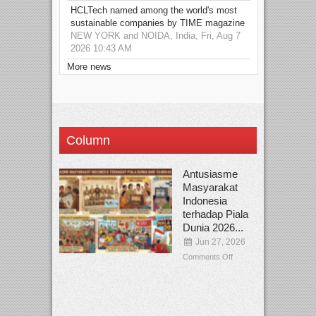
HCLTech named among the world's most
sustainable companies by TIME magazine
NEW YORK and NOIDA, India, Fri, Aug 7
2026 10:43 AM
More news
Column
Antusiasme
Masyarakat
Indonesia
terhadap Piala
Dunia 2026...
Jun 27, 2026
Comments Off