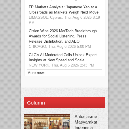
FP Markets Analysis: Japanese Yen at a
Crossroads as Markets Weigh Next Move
LIMASSOL, Cyprus, Thu, Aug 6 2026 8:19
PM
Cision Wins 2026 MarTech Breakthrough
Awards for Social Listening, Press
Release Distribution, and AEO
CHICAGO, Thu, Aug 6 2026 5:00 PM
GLG's AI-Moderated Calls Unlock Expert
Insights at New Speed and Scale
NEW YORK, Thu, Aug 6 2026 2:43 PM
More news
Column
Antusiasme
Masyarakat
Indonesia