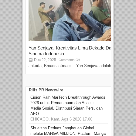
Yan Senjaya, Kreativitas Lima Dekade Dalam
Tam
Sinema Indonesia
Film
Dec 22, 2025
S
Comments Off
Jakarta, Broadcastmagz – Yan Senjaya adalah...
Beka
talen
Rilis PR Newswire
Cision Raih MarTech Breakthrough Awards
2026 untuk Pemantauan dan Analisis
Media Sosial, Distribusi Siaran Pers, dan
AEO
CHICAGO, Kam, Ags 6 2026 17.00
Shueisha Perluas Jangkauan Global
melalui MANGA MILLION, Platform Manga