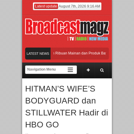
Latest update
August 7th, 2026 9:16 AM
eramaikan Jakarta dengan Ribuan Mainan dan Produk Bayi dari Seluruh Dunia, I
LATEST NEWS
enjadi Gerbang Inovasi dan Peluang Bisnis Industri Gifts dan Housewares Asia Te
PMF 2026 Dorong Industri Beralih dari Kampanye ke Kolaborasi Jangka Panjang
HITMAN’S WIFE’S
ayakan Perpaduan Warisan Dan Semangat Lokal, BIRKENSTOCK INDONESIA Mem
BODYGUARD dan
eramaikan Jakarta dengan Ribuan Mainan dan Produk Bayi dari Seluruh Dunia, I
STILLWATER Hadir di
HBO GO