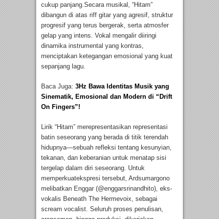
cukup panjang.Secara musikal, “Hitam”
dibangun di atas riff gitar yang agresif, struktur
progresif yang terus bergerak, serta atmosfer
gelap yang intens. Vokal mengalir diiringi
dinamika instrumental yang kontras,
menciptakan ketegangan emosional yang kuat
sepanjang lagu.
Baca Juga:
3Hz Bawa Identitas Musik yang
Sinematik, Emosional dan Modern di “Drift
On Fingers”!
L
irik “Hitam” merepresentasikan representasi
batin seseorang yang berada di titik terendah
hidupnya—sebuah refleksi tentang kesunyian,
tekanan, dan keberanian untuk menatap sisi
tergelap dalam diri seseorang. Untuk
memperkuatekspresi tersebut, Ardsumargono
melibatkan Enggar (@enggarsrinandhito), eks-
vokalis Beneath The Hermevoix, sebagai
scream vocalist. Seluruh proses penulisan,