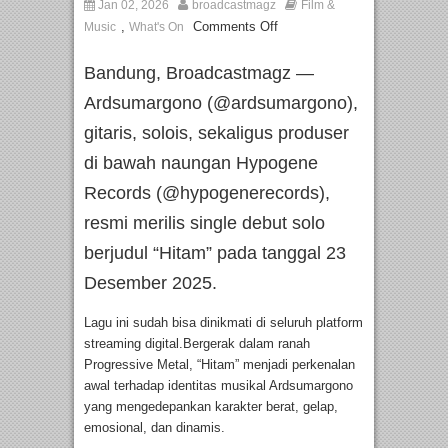
Jan 02, 2026
broadcastmagz
Film &
,
Comments Off
Music
What's On
Bandung, Broadcastmagz —
Ardsumargono (@ardsumargono),
gitaris, solois, sekaligus produser
di bawah naungan Hypogene
Records (@hypogenerecords),
resmi merilis single debut solo
berjudul “Hitam” pada tanggal 23
Desember 2025.
Lagu ini sudah bisa dinikmati di seluruh platform
streaming digital.Bergerak dalam ranah
Progressive Metal, “Hitam” menjadi perkenalan
awal terhadap identitas musikal Ardsumargono
yang mengedepankan karakter berat, gelap,
emosional, dan dinamis.