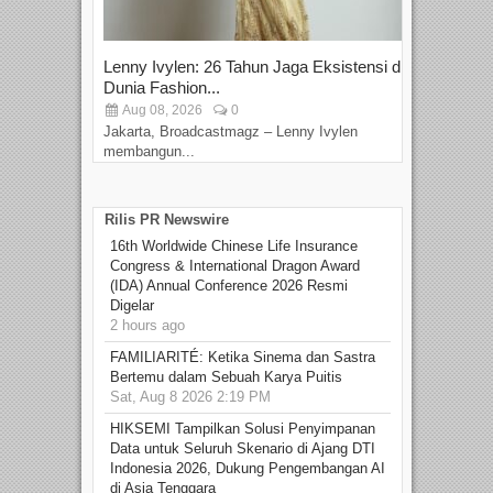
Lenny Ivylen: 26 Tahun Jaga Eksistensi di
Yan
Dunia Fashion...
Sin
Aug 08, 2026
0
D
Jakarta, Broadcastmagz – Lenny Ivylen
Jaka
membangun...
Rilis PR Newswire
16th Worldwide Chinese Life Insurance
Congress & International Dragon Award
(IDA) Annual Conference 2026 Resmi
Digelar
2 hours ago
FAMILIARITÉ: Ketika Sinema dan Sastra
Bertemu dalam Sebuah Karya Puitis
Sat, Aug 8 2026 2:19 PM
HIKSEMI Tampilkan Solusi Penyimpanan
Data untuk Seluruh Skenario di Ajang DTI
Indonesia 2026, Dukung Pengembangan AI
di Asia Tenggara