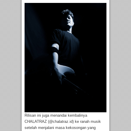
Rilisan ini juga menandai kembalinya
CHALATRAZ (@chalatraz.id) ke ranah musik
setelah menjalani masa kekosongan yang