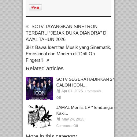
SCTV TAYANGKAN SINETRON
TERBARU “JEJAK DUKA DIANDRA” DI
AWAL TAHUN 2026
3Hz Bawa Identitas Musik yang Sinematik,
Emosional dan Modern di “Drift On
Fingers”!
Related articles
SCTV SEGERA HADIRKAN 24
CALON ICON...
Apr 07, 2026
Comments
Off
JAMAL Merilis EP “Tendangan
Kaki...
May 24, 2025
Comments Off
More in this category