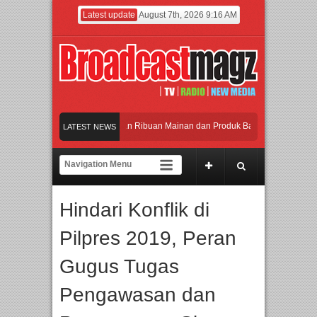
Latest update
August 7th, 2026 9:16 AM
Meramaikan Jakarta dengan Ribuan Mainan dan Produk Bayi dari Seluruh Dunia, 
LATEST NEWS
Menjadi Gerbang Inovasi dan Peluang Bisnis Industri Gifts dan Housewares Asia 
APMF 2026 Dorong Industri Beralih dari Kampanye ke Kolaborasi Jangka Panjan
Hindari Konflik di
Rayakan Perpaduan Warisan Dan Semangat Lokal, BIRKENSTOCK INDONESIA Me
Pilpres 2019, Peran
Meramaikan Jakarta dengan Ribuan Mainan dan Produk Bayi dari Seluruh Dunia, 
Gugus Tugas
Pengawasan dan