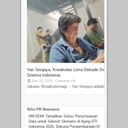
Yan Senjaya, Kreativitas Lima Dekade Dalam
Tam
Sinema Indonesia
Film
Dec 22, 2025
S
Comments Off
Jakarta, Broadcastmagz – Yan Senjaya adalah...
Beka
talen
Rilis PR Newswire
HIKSEMI Tampilkan Solusi Penyimpanan
Data untuk Seluruh Skenario di Ajang DTI
Indonesia 2026, Dukung Pengembangan AI