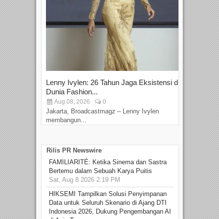
Lenny Ivylen: 26 Tahun Jaga Eksistensi di
Yan
Dunia Fashion...
Sin
Aug 08, 2026
0
D
Jakarta, Broadcastmagz – Lenny Ivylen
Jaka
membangun...
Rilis PR Newswire
FAMILIARITÉ: Ketika Sinema dan Sastra
Bertemu dalam Sebuah Karya Puitis
Sat, Aug 8 2026 2:19 PM
HIKSEMI Tampilkan Solusi Penyimpanan
Data untuk Seluruh Skenario di Ajang DTI
Indonesia 2026, Dukung Pengembangan AI