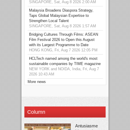
SINGAPORE, Sat, Aug 8 2026 2:00 AM
Malaysia Broadens Diaspora Strategy,
Taps Global Malaysian Expertise to
Strengthen Local Talent
SINGAPORE, Sat, Aug 8 2026 1:57 AM
Bridging Cultures Through Films: ASEAN
Film Festival 2026 to Open this August
with its Largest Programme to Date
HONG KONG, Fri, Aug 7 2026 12:05 PM
HCLTech named among the world's most
sustainable companies by TIME magazine
NEW YORK and NOIDA, India, Fri, Aug 7
2026 10:43 AM
More news
Column
Antusiasme