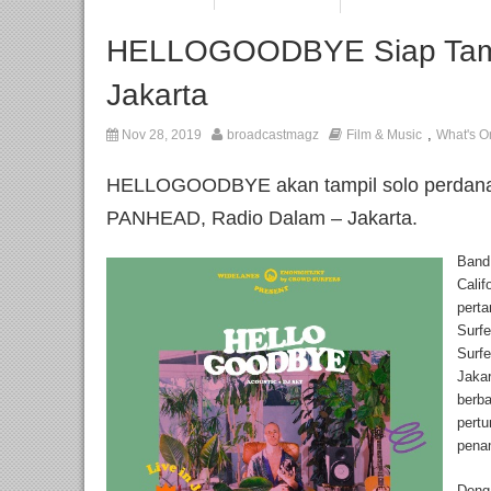
HELLOGOODBYE Siap Tamp
Jakarta
,
Nov 28, 2019
broadcastmagz
Film & Music
What's O
HELLOGOODBYE akan tampil solo perdana p
PANHEAD, Radio Dalam – Jakarta.
Band 
Calif
pert
Surf
Surf
Jakar
berba
pert
pena
Denga