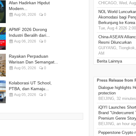
Afan Hadirkan Hipdut
CHICAGO, Wed, Aug 
Modern...
NOL World Luncurka
Aug 06, 2026
0
Akomodasi bagi Pen
Berkunjung ke Korea
Tue, Aug 4 2026 2:0
APMF 2026 Dorong
Industri Beralih dari...
China-ASEAN Alliance
Aug 06, 2026
0
Resmi Diluncurkan
GUIYANG, Tiongkok, 
AM
Rayakan Perpaduan
Berita Lainnya
Warisan Dan Semangat...
Aug 05, 2026
0
Press Release from
Kolaborasi UT School,
Dialogue highlights 
PTBA, dan Kamaju...
protection
Aug 05, 2026
0
BEIJING, 32 minutes
iQIYI Launches Sho
Brand "Undercurrent 
Premium Genre Storyt
BEIJING, an hour ag
Pepperstone Crypto n