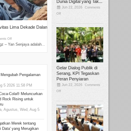
Dunia Digital yang Tak...
Jun 22, 2026
Comments
Off
ivitas Lima Dekade Dalam
Tamee Irelly Menjadi Juri Open Casti
Film Terbaru...
Sep 08, 2025
nts Off
Comments Off
z – Yan Senjaya adalah...
Bekasi, Broadcastmagz – Dalam upaya me
talenta...
Gelar Dialog Publik di
Serang, KPI Tegaskan
: Mengubah Pengalaman
Peran Penyiaran
Jun 22, 2026
Comments
 5 2026 11:58 PM
Off
 Coca-Cola® Meluncurkan
d Rock Rising untuk
ru
, Agustus, Wed, Aug 5
gatkan Merek tentang
i Data' yang Merugikan