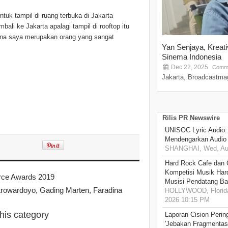
uk tampil di ruang terbuka di Jakarta
li ke Jakarta apalagi tampil di rooftop itu
rena saya merupakan orang yang sangat
Yan Senjaya, Kreat
Sinema Indonesia
Dec 22, 2025
Comme
Jakarta, Broadcastmag
Rilis PR Newswire
UNISOC Lyric Audio
Mendengarkan Audio
SHANGHAI, Wed, Aug
Hard Rock Cafe dan
Kompetisi Musik Har
rce Awards 2019
Musisi Pendatang Ba
trowardoyo, Gading Marten, Faradina
HOLLYWOOD, Florida
2026 10:15 PM
this category
Laporan Cision Perin
'Jebakan Fragmentas