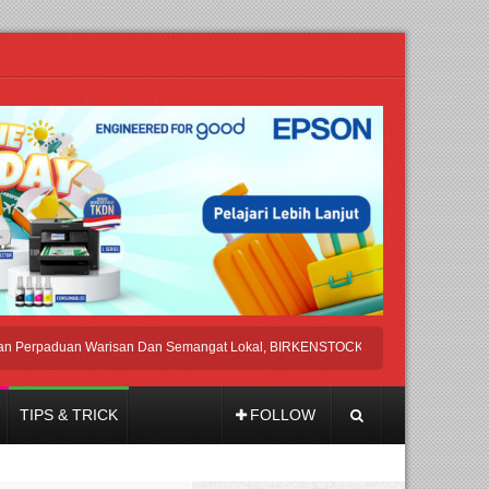
paduan Warisan Dan Semangat Lokal, BIRKENSTOCK INDONESIA Membuka Took d
TIPS & TRICK
FOLLOW