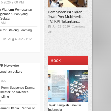
5 2026 2:00 PM
n Platform Pemesanan
Pembinaan Isi Siaran
ggemar K-Pop yang
Jawa Pos Multimedia
 Selatan
TV, KPI Tekankan...
0 AM
Jun 22, 2026
Comments
 for Lifelong Learning
Off
Tue, Aug 4 2026 1:12
Book
 PR Newswire
Hongshan culture
 ago
rt-Form Suspense Drama
Theater" to Advance
elling
o
Jejak Langkah Televisi
amed Official Partner of
Indonesia