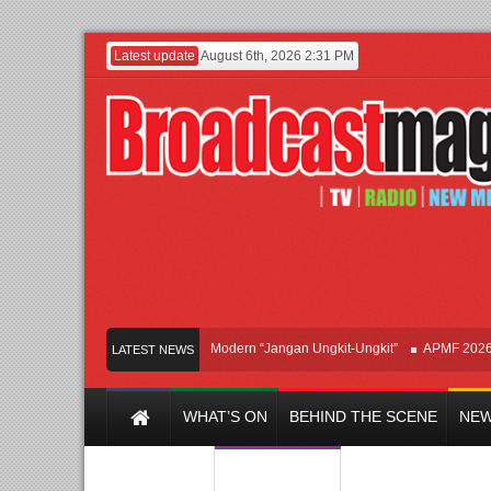
Latest update
August 6th, 2026 2:31 PM
Afan Hadirkan Hipdut Modern “Jangan Ungkit-Ungkit”
APMF 2026 Dorong
LATEST NEWS
WHAT’S ON
BEHIND THE SCENE
NEW
Y CHANNEL
FILM & MUSIC