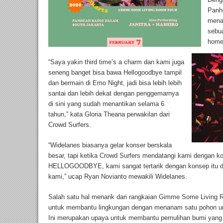
Panh
mena
sebua
home
“Saya yakin third time’s a charm dan kami juga
seneng banget bisa bawa Hellogoodbye tampil
dan bermain di Emo Night, jadi bisa lebih lebih
santai dan lebih dekat dengan penggemarnya
di sini yang sudah menantikan selama 6
tahun,” kata Gloria Theana perwakilan dari
Crowd Surfers.
“Widelanes biasanya gelar konser berskala
besar, tapi ketika Crowd Surfers mendatangi kami dengan 
HELLOGOODBYE, kami sangat tertarik dengan konsep itu d
kami,” ucap Ryan Novianto mewakili Widelanes.
Salah satu hal menarik dari rangkaian Gimme Some Living R
untuk membantu lingkungan dengan menanam satu pohon untu
Ini merupakan upaya untuk membantu pemulihan bumi yang me