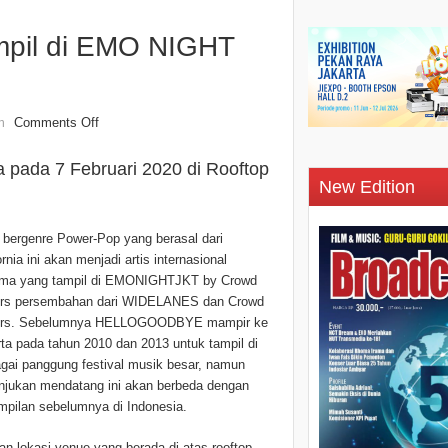
il di EMO NIGHT
Comments Off
n
ada 7 Februari 2020 di Rooftop
New Edition
bergenre Power-Pop yang berasal dari
ornia ini akan menjadi artis internasional
ama yang tampil di EMONIGHTJKT by Crowd
ers persembahan dari WIDELANES dan Crowd
ers. Sebelumnya HELLOGOODBYE mampir ke
ta pada tahun 2010 dan 2013 untuk tampil di
gai panggung festival musik besar, namun
unjukan mendatang ini akan berbeda dengan
mpilan sebelumnya di Indonesia.
n lokasi venue yang berada di atas rooftop