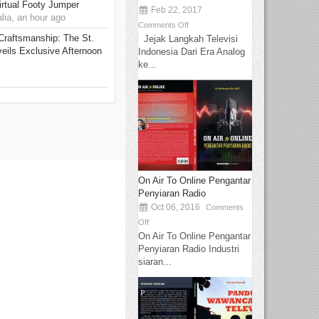
rtual Footy Jumper
Feb 22, 2017
ia, an hour ago
Comments Off
 Craftsmanship: The St.
Jejak Langkah Televisi
eils Exclusive Afternoon
Indonesia Dari Era Analog
ke...
On Air To Online Pengantar
Penyiaran Radio
Oct 06, 2016
Comments
Off
On Air To Online Pengantar
Penyiaran Radio Industri
siaran...