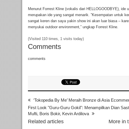
Menurut Forrest Kline (vokalis dari HELLOGOODBYE), ide unt
merupakan ide yang sangat menarik. ”Kesempatan untuk kemba
sangat keren dan saya yakin show ini akan luar biasa – ka
menyukai outdoor environment,” ungkap Forrest Kline.
(Visited 110 times, 1 visits today)
Comments
comments
‘Tokopedia By Me’ Meraih Bronze di Asia Ecomme
First Look "Guru-Guru Gokil": Menampilkan Dian Sas
Mufti, Boris Bokir, Kevin Ardilova
Related articles
More in 