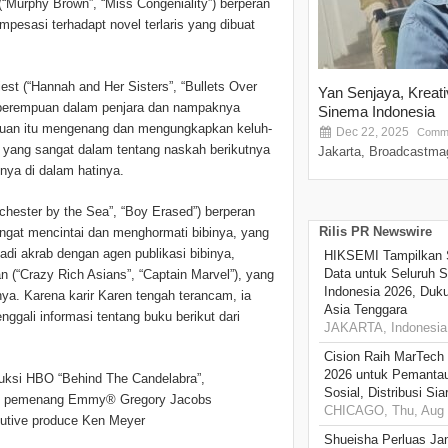
“Murphy Brown”, “Miss Congeniality”) berperan
pesasi terhadapt novel terlaris yang dibuat
st (“Hannah and Her Sisters”, “Bullets Over
Yan Senjaya, Kreat
 perempuan dalam penjara dan nampaknya
Sinema Indonesia
rempuan itu mengenang dan mengungkapkan keluh-
Dec 22, 2025
Comme
 yang sangat dalam tentang naskah berikutnya
Jakarta, Broadcastmag
nya di dalam hatinya.
hester by the Sea”, “Boy Erased”) berperan
Rilis PR Newswire
angat mencintai dan menghormati bibinya, yang
adi akrab dengan agen publikasi bibinya,
HIKSEMI Tampilkan 
Data untuk Seluruh S
“Crazy Rich Asians”, “Captain Marvel”), yang
Indonesia 2026, Duk
nya. Karena karir Karen tengah terancam, ia
Asia Tenggara
gali informasi tentang buku berikut dari
JAKARTA, Indonesia,
Cision Raih MarTech
2026 untuk Pemantau
duksi HBO “Behind The Candelabra”,
Sosial, Distribusi Si
oleh pemenang Emmy
®
Gregory Jacobs
CHICAGO, Thu, Aug 
cutive produce Ken Meyer
Shueisha Perluas Ja