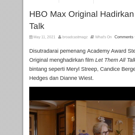
HBO Max Original Hadirkan 
Talk
Comments 
May 11, 2021
broadcastmagz
What's On
Disutradarai pemenang Academy Award St
Original menghadirkan film
Let Them All Ta
bintang seperti Meryl Streep, Candice Be
Hedges dan Dianne Wiest.