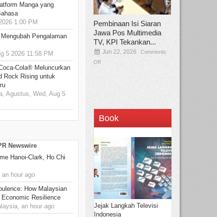
atform Manga yang
Bahasa
2026 1:00 PM
Pembinaan Isi Siaran
Jawa Pos Multimedia
: Mengubah Pengalaman
TV, KPI Tekankan...
Jun 22, 2026
Comments
 5 2026 11:58 PM
Off
 Coca-Cola® Meluncurkan
d Rock Rising untuk
ru
, Agustus, Wed, Aug 5
Book
 PR Newswire
me Hanoi-Clark, Ho Chi
 an hour ago
rbulence: How Malaysian
 Economic Resilience
Jejak Langkah Televisi
ysia, an hour ago
Indonesia