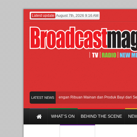
Latest update
August 7th, 2026 9:16 AM
Meramaikan Jakarta dengan Ribuan Mainan dan Produk Bayi dari Seluruh D
LATEST NEWS
WHAT’S ON
BEHIND THE SCENE
NEW
Y CHANNEL
FILM & MUSIC