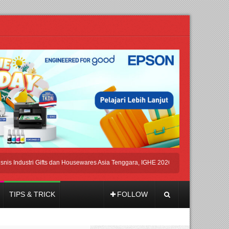
dustri Gifts dan Housewares Asia Tenggara, IGHE 2026 Kembali Digelar di Jakarta
TIPS & TRICK
FOLLOW