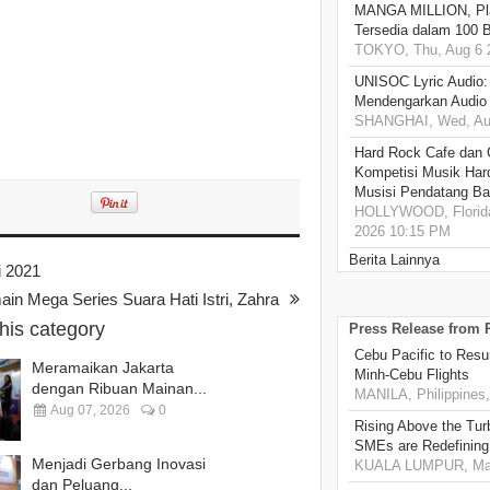
MANGA MILLION, Pl
Tersedia dalam 100 
TOKYO, Thu, Aug 6 
UNISOC Lyric Audio
Mendengarkan Audio
SHANGHAI, Wed, Aug
Hard Rock Cafe dan
Kompetisi Musik Har
Musisi Pendatang Ba
HOLLYWOOD, Florida
2026 10:15 PM
Berita Lainnya
i 2021
n Mega Series Suara Hati Istri, Zahra
this category
Press Release from
Cebu Pacific to Resu
Meramaikan Jakarta
Minh-Cebu Flights
dengan Ribuan Mainan...
MANILA, Philippines,
Aug 07, 2026
0
Rising Above the Tu
SMEs are Redefining
Menjadi Gerbang Inovasi
KUALA LUMPUR, Mala
dan Peluang...