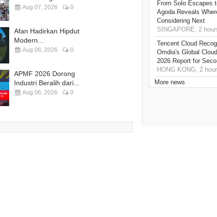
From Solo Escapes 
Aug 07, 2026
0
Agoda Reveals Where
Considering Next
SINGAPORE, 2 hour
Afan Hadirkan Hipdut
Modern...
Tencent Cloud Recogn
Aug 06, 2026
0
Omdia's Global Clou
2026 Report for Sec
HONG KONG, 2 hour
APMF 2026 Dorong
More news
Industri Beralih dari...
Aug 06, 2026
0