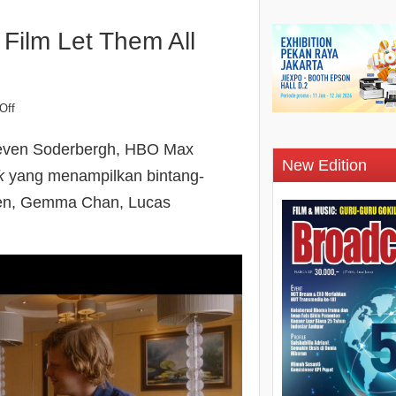
Film Let Them All
Off
even Soderbergh, HBO Max
New Edition
lk
yang menampilkan bintang-
rgen, Gemma Chan, Lucas