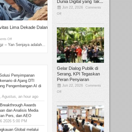
Dunia Digital yang Tak...
Jun 22, 2026
Comments
Off
ivitas Lima Dekade Dalam
Tamee Irelly Menjadi Juri Open Casti
Film Terbaru...
Sep 08, 2025
nts Off
Comments Off
z – Yan Senjaya adalah...
Bekasi, Broadcastmagz – Dalam upaya me
talenta...
Gelar Dialog Publik di
Serang, KPI Tegaskan
Solusi Penyimpanan
Peran Penyiaran
kenario di Ajang DTI
Jun 22, 2026
Comments
ung Pengembangan AI di
Off
 Agustus, an hour ago
 Breakthrough Awards
an dan Analisis Media
aran Pers, dan AEO
6 2026 5:00 PM
ngkauan Global melalui