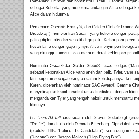
Pemenang Emmy
®
dan nominator Oscar
®
Candice Bergen (
sebagai Roberta, yang menerima undangan Alice sebagai kom
Alice dalam hidupnya.
Pemenang Oscar
®
, Emmy
®
, dan Golden Globe
®
Dianne Wie
Broadway
”
) memerankan Susan, yang bekerja dengan para
paling diplomatis dan sensitif di grup itu. Ketika para pe
kesah lama dengan gaya nyinyir, Alice menyimpan keraguan
yang ditunggu-tunggu – dan memuat detail kehidupan pribadi
Nominator Oscar
®
dan Golden Globe
®
Lucas Hedges (“Manc
sebagai keponakan Alice yang aneh dan baik, Tyler, yang s
kini berperan sebagai orangtua dalam kehidupannya. Ia menj
Karen, diperankan oleh nominator SAG Award
®
Gemma Chan (
menyelinap ke kapal tersebut untuk berdiskusi dengan klien
mengandalkan Tyler yang tengah naksir untuk membantu meng
kliennya.
Let Them All Talk
disutradarai oleh Steven Soderbergh (pro
“Traffic”) dan ditulis oleh Deborah Eisenberg. Diproduksi 
(produksi HBO “Behind The Candelabra”), serta dengan exe
(“Unsane”) dan Joseph Malloch (“High Flying Bird”).