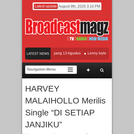
Latest update
August 9th, 2026 3:10 PM
Film KETOK MEJIK Siap Tayang 13 Agustus
Lenny Ivylen: 26 Tahun Jaga Eksis
LATEST NEWS
UI dan Universitas Agung Podomoro Jalin Kerja Sama Pendidikan dan Riset untuk
Meramaikan Jakarta dengan Ribuan Mainan dan Produk Bayi dari Seluruh Dunia, 
HARVEY
MALAIHOLLO Merilis
Single “DI SETIAP
JANJIKU”