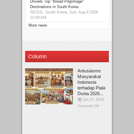
Unveils Top "Bread Pilgrimage"
Destinations in South Korea
SEOUL, South Korea, Sun, Aug 9 2026
12:00 AM
More news
Column
Antusiasme
Masyarakat
Indonesia
terhadap Piala
Dunia 2026...
Jun 27, 2026
Comments Off