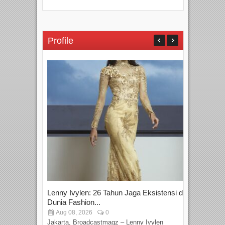
Profile
Lenny Ivylen: 26 Tahun Jaga Eksistensi di
Yan
Dunia Fashion...
Sin
Aug 08, 2026
0
D
Jakarta, Broadcastmagz – Lenny Ivylen
Jaka