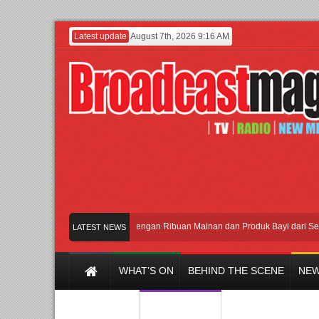
Latest update
August 7th, 2026 9:16 AM
Meramaikan Jakarta dengan Ribuan Mainan dan Produk Bayi dari Seluruh D
LATEST NEWS
WHAT’S ON
BEHIND THE SCENE
NEW
Y CHANNEL
FILM & MUSIC