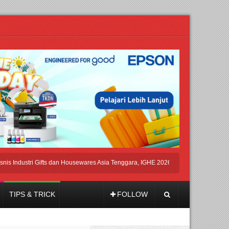
dustri Gifts dan Housewares Asia Tenggara, IGHE 2026 Kembali Digelar di Jakarta
TIPS & TRICK
FOLLOW