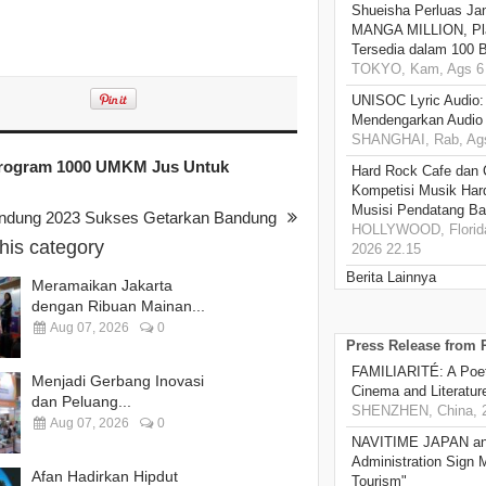
Shueisha Perluas Ja
MANGA MILLION, Pl
Tersedia dalam 100 
TOKYO, Kam, Ags 6 
UNISOC Lyric Audio
Mendengarkan Audio
SHANGHAI, Rab, Ags
Program 1000 UMKM Jus Untuk
Hard Rock Cafe dan
Kompetisi Musik Har
Musisi Pendatang Ba
dung 2023 Sukses Getarkan Bandung
HOLLYWOOD, Florida
this category
2026 22.15
Berita Lainnya
Meramaikan Jakarta
dengan Ribuan Mainan...
Aug 07, 2026
0
Press Release from
FAMILIARITÉ: A Poet
Menjadi Gerbang Inovasi
Cinema and Literatur
dan Peluang...
SHENZHEN, China, 2
Aug 07, 2026
0
NAVITIME JAPAN and
Administration Sign
Afan Hadirkan Hipdut
Tourism"