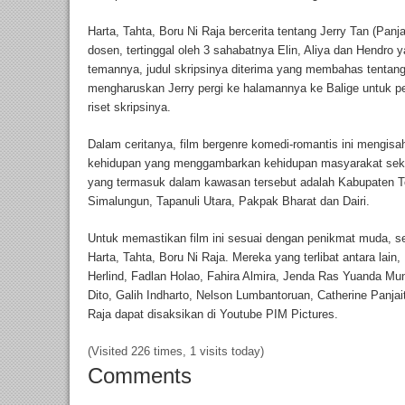
Harta, Tahta, Boru Ni Raja bercerita tentang Jerry Tan (Panjai
dosen, tertinggal oleh 3 sahabatnya Elin, Aliya dan Hendro y
temannya, judul skripsinya diterima yang membahas tentang 
mengharuskan Jerry pergi ke halamannya ke Balige untuk pe
riset skripsinya.
Dalam ceritanya, film bergenre komedi-romantis ini mengisahk
kehidupan yang menggambarkan kehidupan masyarakat seki
yang termasuk dalam kawasan tersebut adalah Kabupaten 
Simalungun, Tapanuli Utara, Pakpak Bharat dan Dairi.
Untuk memastikan film ini sesuai dengan penikmat muda, sed
Harta, Tahta, Boru Ni Raja. Mereka yang terlibat antara lain
Herlind, Fadlan Holao, Fahira Almira, Jenda Ras Yuanda Mun
Dito, Galih Indharto, Nelson Lumbantoruan, Catherine Panjait
Raja dapat disaksikan di Youtube PIM Pictures.
(Visited 226 times, 1 visits today)
Comments