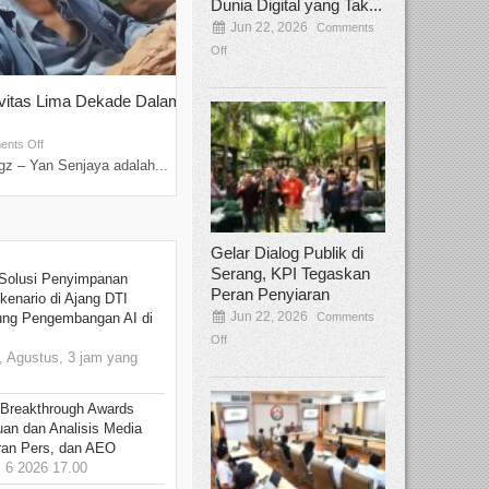
Dunia Digital yang Tak...
Jun 22, 2026
Comments
Off
ivitas Lima Dekade Dalam
Tamee Irelly Menjadi Juri Open Casti
Film Terbaru...
Sep 08, 2025
nts Off
Comments Off
z – Yan Senjaya adalah...
Bekasi, Broadcastmagz – Dalam upaya me
talenta...
Gelar Dialog Publik di
Serang, KPI Tegaskan
Solusi Penyimpanan
Peran Penyiaran
kenario di Ajang DTI
Jun 22, 2026
Comments
ung Pengembangan AI di
Off
 Agustus, 3 jam yang
 Breakthrough Awards
an dan Analisis Media
aran Pers, dan AEO
6 2026 17.00