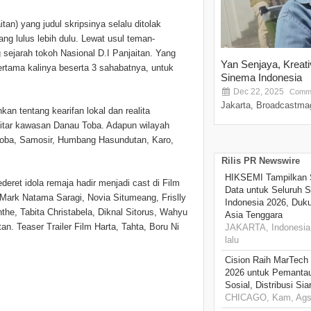
tan) yang judul skripsinya selalu ditolak
ang lulus lebih dulu. Lewat usul teman-
sejarah tokoh Nasional D.I Panjaitan. Yang
Yan Senjaya, Kreat
rtama kalinya beserta 3 sahabatnya, untuk
Sinema Indonesia
Dec 22, 2025
Comme
Jakarta, Broadcastmag
an tentang kearifan lokal dan realita
tar kawasan Danau Toba. Adapun wilayah
Toba, Samosir, Humbang Hasundutan, Karo,
Rilis PR Newswire
HIKSEMI Tampilkan 
eret idola remaja hadir menjadi cast di Film
Data untuk Seluruh S
, Mark Natama Saragi, Novia Situmeang, Frislly
Indonesia 2026, Duk
the, Tabita Christabela, Diknal Sitorus, Wahyu
Asia Tenggara
an. Teaser Trailer Film Harta, Tahta, Boru Ni
JAKARTA, Indonesia,
lalu
Cision Raih MarTech
2026 untuk Pemantau
Sosial, Distribusi Si
CHICAGO, Kam, Ags 