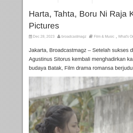
Harta, Tahta, Boru Ni Raja
Pictures
,
Dec 28, 2023
broadcastmagz
Film & Music
What's O
Jakarta, Broadcastmagz – Setelah sukses d
Agustinus Sitorus kembali menghadirkan k
budaya Batak, Film drama romansa berjudul 