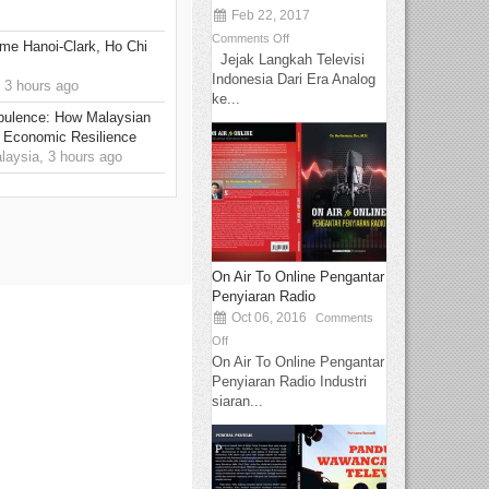
Feb 22, 2017
Comments Off
me Hanoi-Clark, Ho Chi
Jejak Langkah Televisi
Indonesia Dari Era Analog
 3 hours ago
ke...
rbulence: How Malaysian
 Economic Resilience
ysia, 3 hours ago
On Air To Online Pengantar
Penyiaran Radio
Oct 06, 2016
Comments
Off
On Air To Online Pengantar
Penyiaran Radio Industri
siaran...