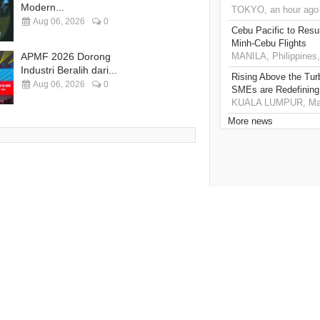
Modern...
TOKYO, an hour ago
Aug 06, 2026
0
Cebu Pacific to Resu
Minh-Cebu Flights
APMF 2026 Dorong
MANILA, Philippines,
Industri Beralih dari...
Rising Above the Tu
Aug 06, 2026
0
SMEs are Redefining
KUALA LUMPUR, Mala
More news