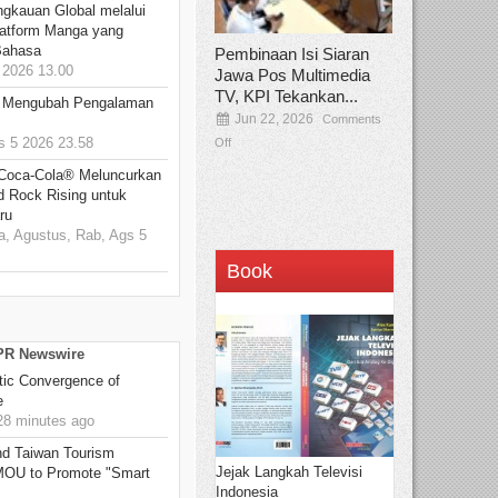
ngkauan Global melalui
atform Manga yang
Bahasa
Pembinaan Isi Siaran
2026 13.00
Jawa Pos Multimedia
TV, KPI Tekankan...
: Mengubah Pengalaman
Jun 22, 2026
Comments
 5 2026 23.58
Off
 Coca-Cola® Meluncurkan
d Rock Rising untuk
ru
, Agustus, Rab, Ags 5
Book
 PR Newswire
ic Convergence of
e
8 minutes ago
 Taiwan Tourism
Jejak Langkah Televisi
 MOU to Promote "Smart
Indonesia