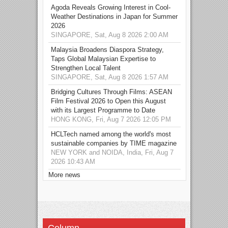
Agoda Reveals Growing Interest in Cool-
Weather Destinations in Japan for Summer
2026
SINGAPORE, Sat, Aug 8 2026 2:00 AM
Malaysia Broadens Diaspora Strategy,
Taps Global Malaysian Expertise to
Strengthen Local Talent
SINGAPORE, Sat, Aug 8 2026 1:57 AM
Bridging Cultures Through Films: ASEAN
Film Festival 2026 to Open this August
with its Largest Programme to Date
HONG KONG, Fri, Aug 7 2026 12:05 PM
HCLTech named among the world's most
sustainable companies by TIME magazine
NEW YORK and NOIDA, India, Fri, Aug 7
2026 10:43 AM
More news