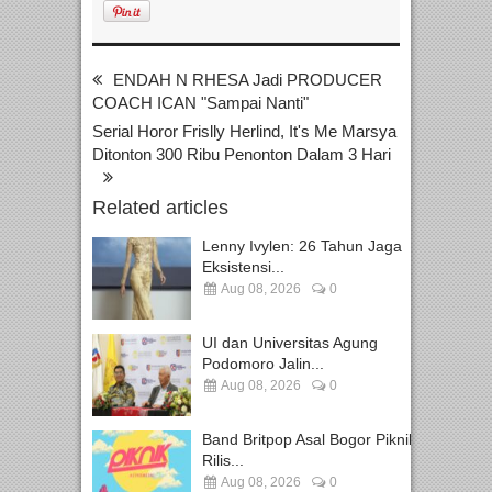
ENDAH N RHESA Jadi PRODUCER
COACH ICAN "Sampai Nanti"
Serial Horor Frislly Herlind, It's Me Marsya
Ditonton 300 Ribu Penonton Dalam 3 Hari
Related articles
Lenny Ivylen: 26 Tahun Jaga
Eksistensi...
Aug 08, 2026
0
UI dan Universitas Agung
Podomoro Jalin...
Aug 08, 2026
0
Band Britpop Asal Bogor Piknik
Rilis...
Aug 08, 2026
0