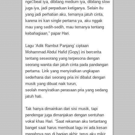
nge￾beat iya, dibilang medium iya, dibilang slow
juga iya, jadi perpaduan ketiganya. Selain itu
yang jadi perhatian aku, temanya jatuh cinta,
karena ini kan single pertama ya, aku nggak
mau yang sedih-sedih, mau temanya tentang
kebahagiaan,” papar Hari.
Lagu ‘Adik Rambut Panjang’ ciptaan
Mohammad Abdul Hafid (Gopy) ini bercerita
tentang seseorang yang terpesona dengan
seorang wanita dan jatuh cinta pada pandangan
pertama. Lirik yang menyiratkan ungkapan
sederhana dari seorang pria ini dibalut dengan
musik yang dibuat naik turun,
seolah menyiratkan perasaan pria yang sedang
jatuh hati.
Tak hanya dimainkan dari sisi musik, tapi
pendengar juga dimanjakan dengan sentuhan
vokal khas Hari. “Saat rekaman aku tertantang
banget saat harus membuat lagu ini ada kesan
megahnya pas di bagian akhir, terus aku mikir