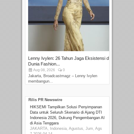
Lenny Ivylen: 26 Tahun Jaga Eksistensi di
Yan
Dunia Fashion...
Sin
Aug 08, 2026
0
D
Jakarta, Broadcastmagz – Lenny Ivylen
Jaka
membangun...
Rilis PR Newswire
HIKSEMI Tampilkan Solusi Penyimpanan
Data untuk Seluruh Skenario di Ajang DTI
Indonesia 2026, Dukung Pengembangan AI
di Asia Tenggara
JAKARTA, Indonesia, Agustus, Jum, Ags
7 2026 04.14