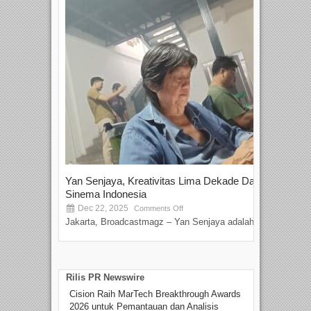
Yan Senjaya, Kreativitas Lima Dekade Dalam
Tam
Sinema Indonesia
Film
Dec 22, 2025
S
Comments Off
Jakarta, Broadcastmagz – Yan Senjaya adalah...
Beka
talen
Rilis PR Newswire
Cision Raih MarTech Breakthrough Awards
2026 untuk Pemantauan dan Analisis