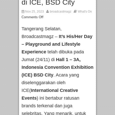
di ICE, BSD City
Nov 25, 2023
broadcastmagz
What's On
Comments Off
Tangerang Selatan,
Broadcastmagz –
It’s His/Her Day
– Playground and Lifestyle
Experience
telah dibuka pada
Jumat (24/11) di
Hall 1 – 3A,
Indonesia Convention Exhibition
(ICE) BSD City
. Acara yang
diselenggarakan oleh
ICE(
International Creative
Events
) ini bertabur ratusan
brands terkenal dan juga
selebritas. Yang menarik, untuk