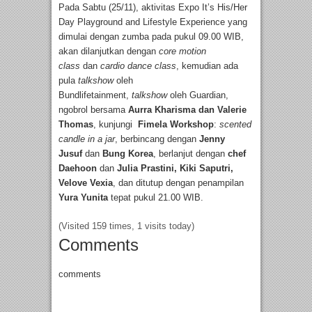
Pada Sabtu (25/11), aktivitas Expo It’s His/Her
Day Playground and Lifestyle Experience yang
dimulai dengan zumba pada pukul 09.00 WIB,
akan dilanjutkan dengan
core motion
class
dan
cardio dance class
, kemudian ada
pula
talkshow
oleh
Bundlifetainment,
talkshow
oleh Guardian,
ngobrol bersama
Aurra Kharisma dan
Valerie
Thomas
, kunjungi
Fimela Workshop
:
scented
candle in a jar
, berbincang dengan
Jenny
Jusuf
dan
Bung Korea
, berlanjut dengan
chef
Daehoon
dan
Julia Prastini, Kiki Saputri,
Velove Vexia
, dan ditutup dengan penampilan
Yura Yunita
tepat pukul 21.00 WIB.
(Visited 159 times, 1 visits today)
Comments
comments