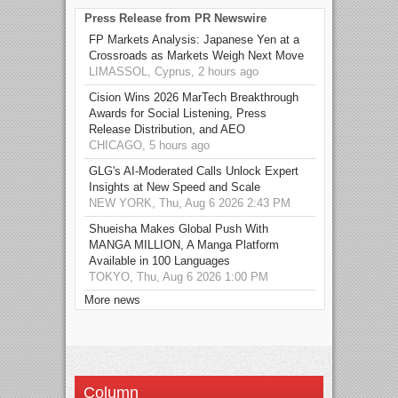
Press Release from PR Newswire
FP Markets Analysis: Japanese Yen at a
Crossroads as Markets Weigh Next Move
LIMASSOL, Cyprus, 2 hours ago
Cision Wins 2026 MarTech Breakthrough
Awards for Social Listening, Press
Release Distribution, and AEO
CHICAGO, 5 hours ago
GLG's AI-Moderated Calls Unlock Expert
Insights at New Speed and Scale
NEW YORK, Thu, Aug 6 2026 2:43 PM
Shueisha Makes Global Push With
MANGA MILLION, A Manga Platform
Available in 100 Languages
TOKYO, Thu, Aug 6 2026 1:00 PM
More news
Column