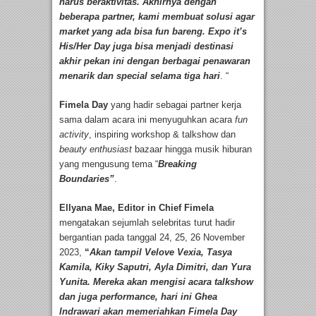
harus beraktivitas. Akhirnya dengan
beberapa partner, kami membuat solusi agar
market yang ada bisa fun bareng. Expo it’s
His/Her Day juga bisa menjadi destinasi
akhir pekan ini dengan berbagai penawaran
menarik dan special selama tiga hari
. “
Fimela Day
yang hadir sebagai partner kerja
sama dalam acara ini menyuguhkan acara
fun
activity
, inspiring workshop & talkshow dan
beauty enthusiast
bazaar hingga musik hiburan
yang mengusung tema “
Breaking
Boundaries”
.
Ellyana Mae, Editor in Chief Fimela
mengatakan sejumlah selebritas turut hadir
bergantian pada tanggal 24, 25, 26 November
2023,
“
Akan tampil Velove Vexia, Tasya
Kamila, Kiky Saputri, Ayla Dimitri, dan Yura
Yunita. Mereka akan mengisi acara talkshow
dan juga performance, hari ini Ghea
Indrawari akan memeriahkan Fimela Day