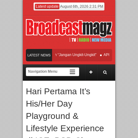
Latest update
August 6th, 2026 2:31 PM
an Hadirkan Hipdut Modern “Jangan Ungkit-Ungkit”
APMF 2026 Dorong Industri
LATEST NEWS
yakan Perpaduan Warisan Dan Semangat Lokal, BIRKENSTOCK INDONESIA Memb
laborasi UT School, PTBA, dan Kamaju Tingkatkan Kualitas SDM melalui Basic M
Hari Pertama It’s
ilite Orchestra Presents The Beatles & Queen – feat. Marcello Tahitoe dan Sandhy
His/Her Day
Playground &
Lifestyle Experience