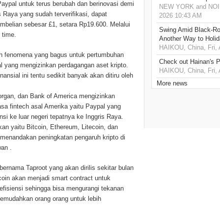
aypal untuk terus berubah dan berinovasi demi
NEW YORK and NOIDA,
Raya yang sudah terverifikasi, dapat
2026 10:43 AM
mbelian sebesar £1, setara Rp19.600. Melalui
Swing Amid Black‑Ro
 time.
Another Way to Holid
HAIKOU, China, Fri,
h fenomena yang bagus untuk pertumbuhan
Check out Hainan's P
al yang mengizinkan perdagangan aset kripto.
HAIKOU, China, Fri,
nsial ini tentu sedikit banyak akan ditiru oleh
More news
Morgan, dan Bank of America mengizinkan
sasa fintech asal Amerika yaitu Paypal yang
i ke luar negeri tepatnya ke Inggris Raya.
an yaitu Bitcoin, Ethereum, Litecoin, dan
u menandakan peningkatan pengaruh kripto di
wan .
ernama Taproot yang akan dirilis sekitar bulan
in akan menjadi smart contract untuk
efisiensi sehingga bisa mengurangi tekanan
 memudahkan orang orang untuk lebih