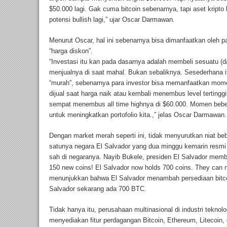
$50.000 lagi. Gak cuma bitcoin sebenarnya, tapi aset krip
potensi bullish lagi,” ujar Oscar Darmawan.
Menurut Oscar, hal ini sebenarnya bisa dimanfaatkan oleh p
“harga diskon”.
“Investasi itu kan pada dasarnya adalah membeli sesuatu (da
menjualnya di saat mahal. Bukan sebaliknya. Sesederhana 
“murah”, sebenarnya para investor bisa memanfaatkan momen
dijual saat harga naik atau kembali menembus level tertinggin
sempat menembus all time highnya di $60.000. Momen beberap
untuk meningkatkan portofolio kita.,” jelas Oscar Darmawan.
Dengan market merah seperti ini, tidak menyurutkan niat be
satunya negara El Salvador yang dua minggu kemarin resmi
sah di negaranya. Nayib Bukele, presiden El Salvador member
150 new coins! El Salvador now holds 700 coins. They can ne
menunjukkan bahwa El Salvador menambah persediaan bitcoi
Salvador sekarang ada 700 BTC.
Tidak hanya itu, perusahaan multinasional di industri teknolo
menyediakan fitur perdagangan Bitcoin, Ethereum, Litecoin,