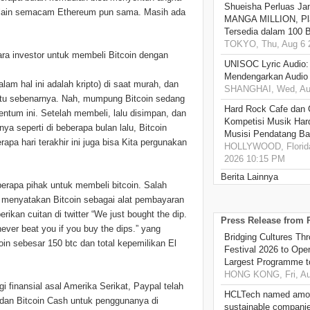
Shueisha Perluas Ja
to lain semacam Ethereum pun sama. Masih ada
MANGA MILLION, Pl
Tersedia dalam 100 
TOKYO, Thu, Aug 6 
ara investor untuk membeli Bitcoin dengan
UNISOC Lyric Audio
Mendengarkan Audio
lam hal ini adalah kripto) di saat murah, dan
SHANGHAI, Wed, Aug
itu sebenarnya. Nah, mumpung Bitcoin sedang
Hard Rock Cafe dan
tum ini. Setelah membeli, lalu disimpan, dan
Kompetisi Musik Har
ya seperti di beberapa bulan lalu, Bitcoin
Musisi Pendatang Ba
a hari terakhir ini juga bisa Kita pergunakan
HOLLYWOOD, Florida
2026 10:15 PM
Berita Lainnya
berapa pihak untuk membeli bitcoin. Salah
 menyatakan Bitcoin sebagai alat pembayaran
ikan cuitan di twitter “We just bought the dip.
Press Release from
ver beat you if you buy the dips.” yang
Bridging Cultures T
n sebesar 150 btc dan total kepemilikan El
Festival 2026 to Open
Largest Programme t
HONG KONG, Fri, Au
gi finansial asal Amerika Serikat, Paypal telah
HCLTech named amon
 dan Bitcoin Cash untuk penggunanya di
sustainable compani