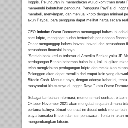
Inggris. Peluncuran ini menandakan wujud komitmen nyata P
memenuhi kebutuhan pengguna. Pengguna PayPal di Inggris 
membeli, menyimpan, dan menjual kripto dengan minimal pe
akun Paypal, para pengguna dapat melihat harga secara real
CEO
Indodax
Oscar Darmawan menanggapi bahwa ini adala
aset kripto, mengingat sudah bertambah perusahaan finansi
Oscar menganggap bahwa inovasi inovasi dari perusahaan fina
perusahaan finansial lainnya.
“Setelah bank kedua terbesar di Amerika Serikat yaitu JP 
perdagangan Bitcoin beberapa bulan lalu, kali ini giliran rak
telah mengizinkan perdagangan kripto dan melakukan ekspans
Pelanggan akan dapat memilih dari empat koin yang ditawark
Bitcoin Cash. Menurut saya, dengan adanya kabar ini, tent
masyarakat khususnya di Inggris Raya.” kata Oscar Darma
Sebagai tambahan informasi, momen smart contract bitcoin b
Oktober-November 2021 akan mengubah sejarah dimana bitco
pertama kalinya. Smart contract ini dibuat untuk menambah 
biaya transaksi Bitcoin dari sisi penawaran. Tentu ini akan
mengembangkan bitcoin.