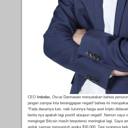
CEO
Indodax
, Oscar Darmawan menyatakan bahwa penurunan 
jangan sampai kita beranggapan negatif bahwa ini merupakan 
“Pada dasarnya kan, naik turunnya harga aset kripto didasa
berita nya apakah lagi positif ataupun negatif. Namun saya 
mengingat Bitcoin masih berpotensi meningkat lagi. Saya am
anjlok sampai menyentuh angka $30.000. Tapi nyatanya be