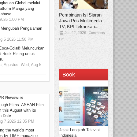
ngkauan Global melalui
atform Manga yang
Bahasa
Pembinaan Isi Siaran
2026 1:00 PM
Jawa Pos Multimedia
TV, KPI Tekankan...
: Mengubah Pengalaman
Jun 22, 2026
Comments
 5 2026 11:58 PM
Off
 Coca-Cola® Meluncurkan
d Rock Rising untuk
ru
, Agustus, Wed, Aug 5
Book
 PR Newswire
hrough Films: ASEAN Film
 this August with its
o Date
g 7 2026 12:05 PM
Jejak Langkah Televisi
g the world's most
Indonesia
es by TIME magazine