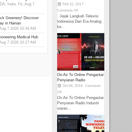
 India, Fri, Aug 7
Feb 22, 2017
Comments Off
Jejak Langkah Televisi
ck Greenery! Discover
Indonesia Dari Era Analog
ay in Hainan
ke...
 Aug 7 2026 10:34 AM
ioneering Medical Hub
 Aug 7 2026 10:27 AM
On Air To Online Pengantar
Penyiaran Radio
Oct 06, 2016
Comments
Off
On Air To Online Pengantar
Penyiaran Radio Industri
siaran...