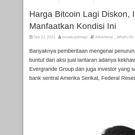
Harga Bitcoin Lagi Diskon, 
Manfaatkan Kondisi Ini
,
Sep 23, 2021
broadcastmagz
Advertorial
What's On
Banyaknya pemberitaan mengenai penuruna
buntut dari aksi jual lantaran adanya kekha
Evergrande Group dan juga investor yang s
bank sentral Amerika Serikat, Federal Rese