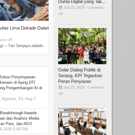
Dunia Digital yang Tak...
Jun 22, 2026
Comments
Off
ivitas Lima Dekade Dalam
Tamee Irelly Menjadi Juri Open Casti
Film Terbaru...
Sep 08, 2025
nts Off
Comments Off
z – Yan Senjaya adalah...
Bekasi, Broadcastmagz – Dalam upaya me
talenta...
Gelar Dialog Publik di
Serang, KPI Tegaskan
Solusi Penyimpanan
Peran Penyiaran
kenario di Ajang DTI
Jun 22, 2026
Comments
ung Pengembangan AI di
Off
 Agustus, Fri, Aug 7
 Breakthrough Awards
an dan Analisis Media
aran Pers, dan AEO
6 2026 5:00 PM