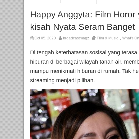
Happy Anggyta: Film Horor 
kisah Nyata Seram Banget
,
Oct 05, 2020
broadcastmagz
Film & Music
What's O
Di tengah keterbatasan sosisal yang terasa 
hiburan di berbagai wilayah tanah air, me
mampu menikmati hiburan di rumah. Tak her
streaming menjadi pilihan.