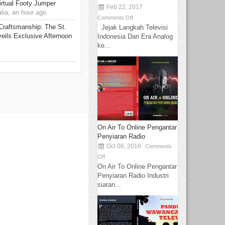
rtual Footy Jumper
Feb 22, 2017
ia, an hour ago
Comments Off
 Craftsmanship: The St.
Jejak Langkah Televisi
eils Exclusive Afternoon
Indonesia Dari Era Analog
ke...
On Air To Online Pengantar
Penyiaran Radio
Oct 06, 2016
Comments
Off
On Air To Online Pengantar
Penyiaran Radio Industri
siaran...