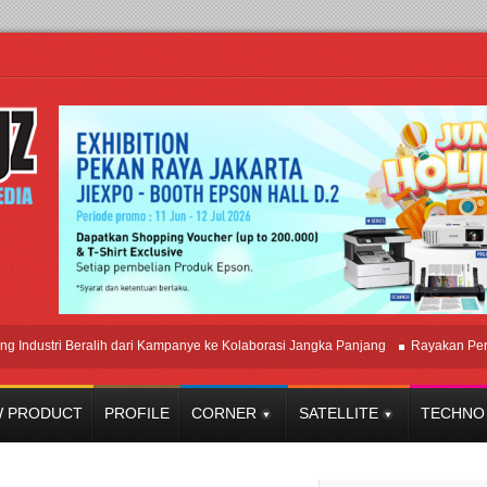
tri Beralih dari Kampanye ke Kolaborasi Jangka Panjang
Rayakan Perpaduan
 PRODUCT
PROFILE
CORNER
SATELLITE
TECHNO