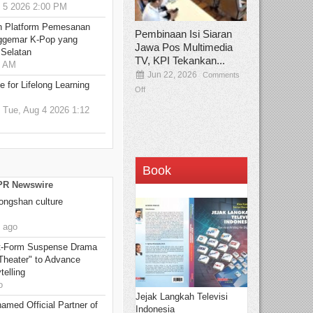
5 2026 2:00 PM
n Platform Pemesanan
Pembinaan Isi Siaran
ggemar K-Pop yang
Jawa Pos Multimedia
 Selatan
TV, KPI Tekankan...
0 AM
Jun 22, 2026
Comments
 for Lifelong Learning
Off
Tue, Aug 4 2026 1:12
Book
 PR Newswire
Hongshan culture
 ago
rt-Form Suspense Drama
Theater" to Advance
elling
o
Jejak Langkah Televisi
amed Official Partner of
Indonesia