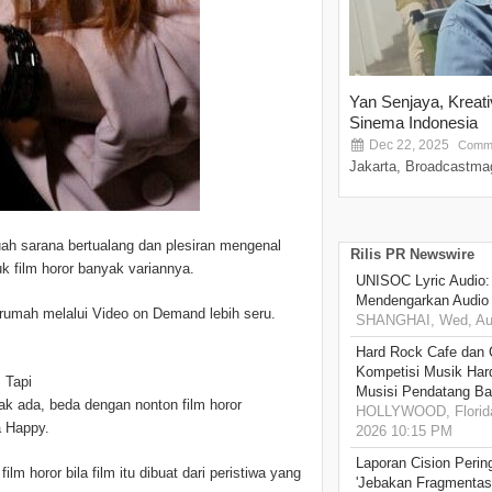
Yan Senjaya, Kreat
Sinema Indonesia
Dec 22, 2025
Comme
Jakarta, Broadcastmag
ah sarana bertualang dan plesiran mengenal
Rilis PR Newswire
k film horor banyak variannya.
UNISOC Lyric Audio
Mendengarkan Audio
 rumah melalui Video on Demand lebih seru.
SHANGHAI, Wed, Aug
Hard Rock Cafe dan
Kompetisi Musik Har
 Tapi
Musisi Pendatang Ba
 gak ada, beda dengan nonton film horor
HOLLYWOOD, Florida
a Happy.
2026 10:15 PM
Laporan Cision Perin
m horor bila film itu dibuat dari peristiwa yang
'Jebakan Fragmentas