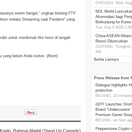
CHICAGO, Wed, Aug 
NOL World Luncurka
a biasanya serem banget,” ungkap bintang FTV
Akomodasi bagi Pen
Horor melalui Streaming saat Pandemi” yang
Berkunjung ke Korea
Tue, Aug 4 2026 2:0
China-ASEAN Alliance
diri untuk menikmati film horor di tengah
Resmi Diluncurkan
GUIYANG, Tiongkok, 
AM
tau yang belum Anda tonton. (
Resti
)
Berita Lainnya
Press Release from
Dialogue highlights 
protection
BEIJING, 23 minutes
iQIYI Launches Sho
Brand "Undercurrent 
Premium Genre Storyt
BEIJING, an hour ag
Pepperstone Crypto n
 Koplo, Rahmat Ababil (Stand Up Comedy)