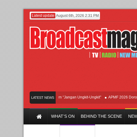
Latest update
August 6th, 2026 2:31 PM
Afan Hadirkan Hipdut Modern “Jangan Ungkit-Ungkit”
APMF 2026 Dorong Indus
LATEST NEWS
WHAT’S ON
BEHIND THE SCENE
NEW
Y CHANNEL
FILM & MUSIC