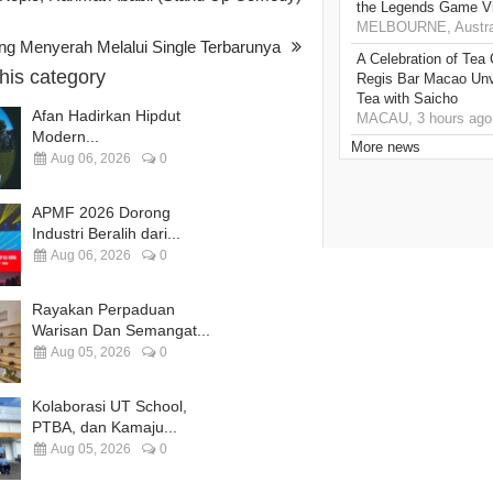
the Legends Game Vi
MELBOURNE, Austral
 Menyerah Melalui Single Terbarunya
A Celebration of Tea
this category
Regis Bar Macao Unv
Tea with Saicho
Afan Hadirkan Hipdut
MACAU, 3 hours ago
Modern...
More news
Aug 06, 2026
0
APMF 2026 Dorong
Industri Beralih dari...
Aug 06, 2026
0
Rayakan Perpaduan
Warisan Dan Semangat...
Aug 05, 2026
0
Kolaborasi UT School,
PTBA, dan Kamaju...
Aug 05, 2026
0