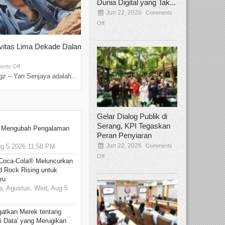
Dunia Digital yang Tak...
Jun 22, 2026
Comments
Off
ivitas Lima Dekade Dalam
Tamee Irelly Menjadi Juri Open Casti
Film Terbaru...
Sep 08, 2025
nts Off
Comments Off
z – Yan Senjaya adalah...
Bekasi, Broadcastmagz – Dalam upaya me
talenta...
Gelar Dialog Publik di
Serang, KPI Tegaskan
: Mengubah Pengalaman
Peran Penyiaran
Jun 22, 2026
Comments
 5 2026 11:58 PM
Off
 Coca-Cola® Meluncurkan
d Rock Rising untuk
ru
, Agustus, Wed, Aug 5
gatkan Merek tentang
i Data' yang Merugikan