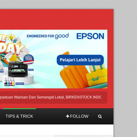
 Warisan Dan Semangat Lokal, BIRKENSTOCK INDONESIA Membuka Took di Ubu
TIPS & TRICK
FOLLOW