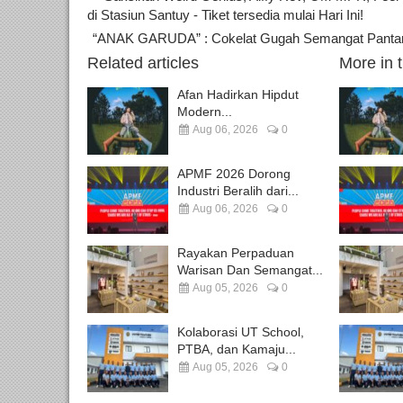
di Stasiun Santuy - Tiket tersedia mulai Hari Ini!
“ANAK GARUDA” : Cokelat Gugah Semangat Pantang
Related articles
More in 
Afan Hadirkan Hipdut
Modern...
Aug 06, 2026
0
APMF 2026 Dorong
Industri Beralih dari...
Aug 06, 2026
0
Rayakan Perpaduan
Warisan Dan Semangat...
Aug 05, 2026
0
Kolaborasi UT School,
PTBA, dan Kamaju...
Aug 05, 2026
0