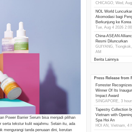
CHICAGO, Wed, Aug 
NOL World Luncurka
Akomodasi bagi Pen
Berkunjung ke Korea
Tue, Aug 4 2026 2:0
China-ASEAN Alliance
Resmi Diluncurkan
GUIYANG, Tiongkok, 
AM
Berita Lainnya
Press Release from
Forrester Recognizes
Winner Of Its Inaugu
Impact Award
SINGAPORE, 3 hour
Tapestry Collection b
Vietnam with Openin
an Power Barrier Serum bisa menjadi pilihan
Spa Hoi An
serta tekstur kulit wajahmu. Selain itu, ada
HOI AN, Vietnam, 4 
k mengurangi tanda penuaan dini, kerutan