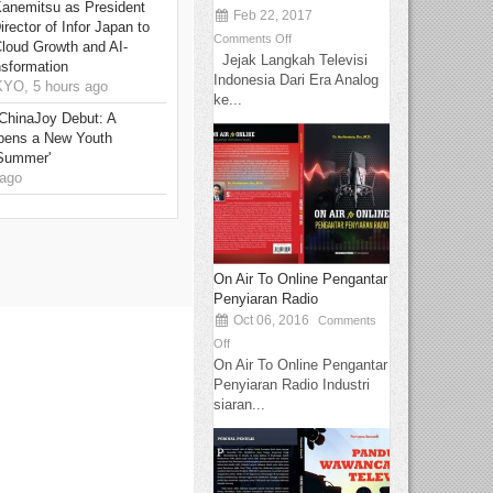
Kanemitsu as President
Feb 22, 2017
rector of Infor Japan to
Comments Off
Cloud Growth and AI-
Jejak Langkah Televisi
sformation
Indonesia Dari Era Analog
O, 5 hours ago
ke...
ChinaJoy Debut: A
pens a New Youth
 Summer'
ago
On Air To Online Pengantar
Penyiaran Radio
Oct 06, 2016
Comments
Off
On Air To Online Pengantar
Penyiaran Radio Industri
siaran...