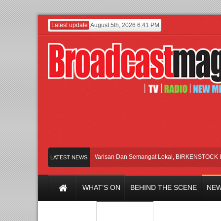
Latest update
August 5th, 2026 6:41 PM
Rayakan Perpaduan Warisan Dan Semangat Lokal, BIRKENSTOCK INDONESI
LATEST NEWS
WHAT’S ON
BEHIND THE SCENE
NEW
Y CHANNEL
FILM & MUSIC