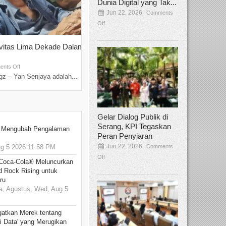
Dunia Digital yang Tak...
Jun 22, 2026
Comments
Off
ivitas Lima Dekade Dalam
Tamee Irelly Menjadi Juri Open Casti
Film Terbaru...
Sep 08, 2025
nts Off
Comments Off
z – Yan Senjaya adalah...
Bekasi, Broadcastmagz – Dalam upaya me
talenta...
Gelar Dialog Publik di
Serang, KPI Tegaskan
: Mengubah Pengalaman
Peran Penyiaran
Jun 22, 2026
Comments
 5 2026 11:58 PM
Off
 Coca-Cola® Meluncurkan
d Rock Rising untuk
ru
, Agustus, Wed, Aug 5
gatkan Merek tentang
i Data' yang Merugikan