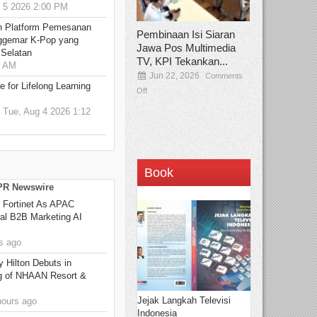
5 2026 2:00 PM
n Platform Pemesanan
Pembinaan Isi Siaran
ggemar K-Pop yang
Jawa Pos Multimedia
 Selatan
TV, KPI Tekankan...
0 AM
Jun 22, 2026
Comments
 for Lifelong Learning
Off
Tue, Aug 4 2026 1:12
Book
 PR Newswire
 Fortinet As APAC
ral B2B Marketing AI
s ago
y Hilton Debuts in
g of NHAAN Resort &
Jejak Langkah Televisi
hours ago
Indonesia