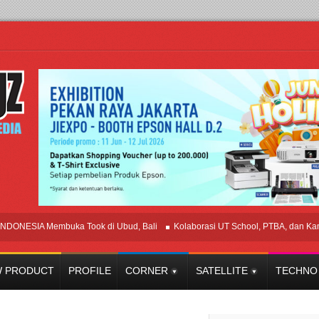
A Membuka Took di Ubud, Bali
Kolaborasi UT School, PTBA, dan Kamaju Ti
 PRODUCT
PROFILE
CORNER
SATELLITE
TECHNO