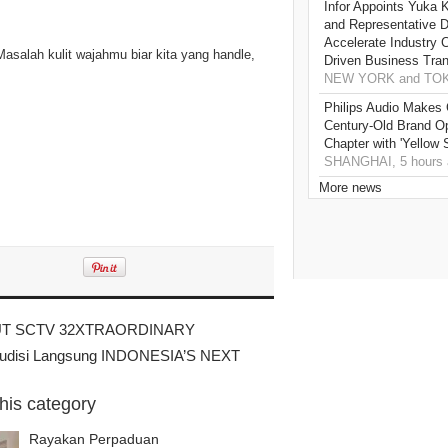
Infor Appoints Yuka 
and Representative Di
Accelerate Industry 
salah kulit wajahmu biar kita yang handle,
Driven Business Tran
NEW YORK and TOKY
Philips Audio Makes 
Century-Old Brand O
Chapter with 'Yellow
SHANGHAI, 5 hours 
More news
 HUT SCTV 32XTRAORDINARY
r Audisi Langsung INDONESIA’S NEXT
this category
Rayakan Perpaduan