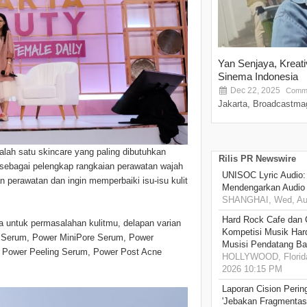
Yan Senjaya, Kreat
Sinema Indonesia
Dec 22, 2025
Comme
Jakarta, Broadcastmag
ah satu skincare yang paling dibutuhkan
Rilis PR Newswire
r sebagai pelengkap rangkaian perawatan wajah
UNISOC Lyric Audio
perawatan dan ingin memperbaiki isu-isu kulit
Mendengarkan Audio
SHANGHAI, Wed, Aug
Hard Rock Cafe dan
 untuk permasalahan kulitmu, delapan varian
Kompetisi Musik Har
ert Serum, Power MiniPore Serum, Power
Musisi Pendatang Ba
 Power Peeling Serum, Power Post Acne
HOLLYWOOD, Florida
2026 10:15 PM
Laporan Cision Perin
'Jebakan Fragmentas