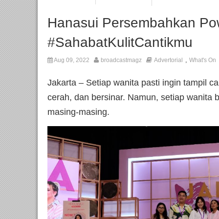
Hanasui Persembahkan Po
#SahabatKulitCantikmu
,
Aug 09, 2022
broadcastmagz
Advertorial
What's On
Jakarta – Setiap wanita pasti ingin tampil c
cerah, dan bersinar. Namun, setiap wanita 
masing-masing.