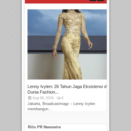
Lenny Ivylen: 26 Tahun Jaga Eksistensi di
Yan
Dunia Fashion...
Sin
Aug 08, 2026
0
D
Jakarta, Broadcastmagz – Lenny Ivylen
Jaka
membangun...
Rilis PR Newswire