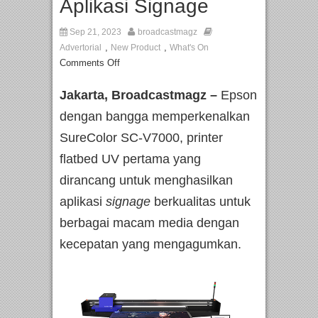
Aplikasi Signage
Sep 21, 2023
broadcastmagz
,
,
Advertorial
New Product
What's On
Comments Off
Jakarta, Broadcastmagz –
Epson
dengan bangga memperkenalkan
SureColor SC-V7000, printer
flatbed UV pertama yang
dirancang untuk menghasilkan
aplikasi
signage
berkualitas untuk
berbagai macam media dengan
kecepatan yang mengagumkan.